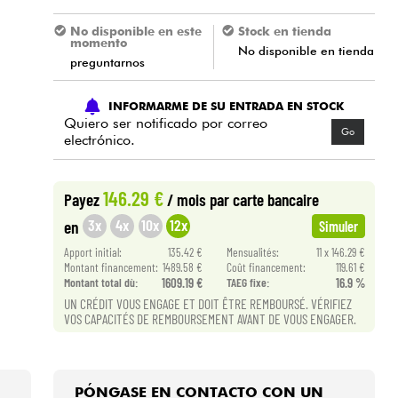
No disponible en este
Stock en tienda
momento
No disponible en tienda
preguntarnos
INFORMARME DE SU ENTRADA EN STOCK
Quiero ser notificado por correo
Go
electrónico.
146.29 €
Payez
/ mois
par carte bancaire
3x
4x
10x
12x
en
Simuler
Apport initial:
135.42 €
Mensualités:
11 x 146.29 €
Montant financement:
1489.58 €
Coût financement:
119.61 €
Montant total dù:
1609.19 €
TAEG fixe:
16.9 %
UN CRÉDIT VOUS ENGAGE ET DOIT ÊTRE REMBOURSÉ. VÉRIFIEZ
VOS CAPACITÉS DE REMBOURSEMENT AVANT DE VOUS ENGAGER.
PÓNGASE EN CONTACTO CON UN