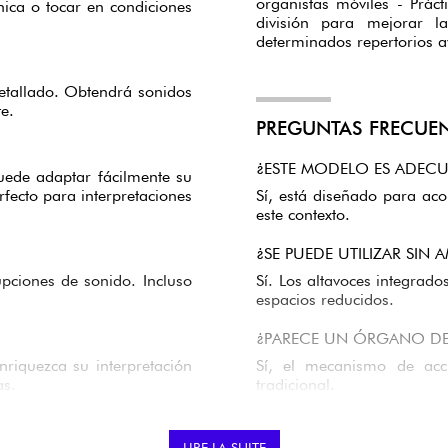
organistas móviles - Práct
cnica o tocar en condiciones
división para mejorar l
determinados repertorios 
etallado. Obtendrá sonidos
e.
PREGUNTAS FRECUE
¿ESTE MODELO ES ADEC
uede adaptar fácilmente su
rfecto para interpretaciones
Sí, está diseñado para aco
este contexto.
¿SE PUEDE UTILIZAR SIN 
upciones de sonido. Incluso
Sí. Los altavoces integrad
espacios reducidos.
¿PARECE UN ÓRGANO DE
nriquezca su interpretación
Sí, el mecanismo de acc
as.
tradicional.
¿PUEDO GUARDAR MIS AJ
LIRE LA SUITE