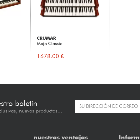
CRUMAR
Mojo Classic
1678.00 €
estro boletín
lusivas, nuevos productos...
nuestras ventajas
Inform