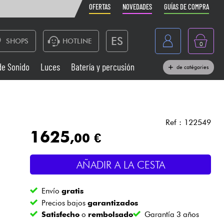
OFERTAS
NOVEDADES
GUÍAS DE COMPRA
ES
SHOPS
HOTLINE
0
France
de Sonido
Luces
Batería y percusión
de catégories
Belgique
Pianos
België
Auriculares
Deutschland
Ref : 122549
1625
,00 €
Nederland
Sistemas de Sonido
English
AÑADIR A LA CESTA
Vientos
Envío
gratis
Cables & Acces.
Precios bajos
garantizados
Satisfecho
o
rembolsado
Garantía 3 años