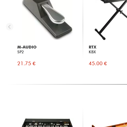
M-AUDIO
RTX
SP2
KBX
21.75 €
45.00 €