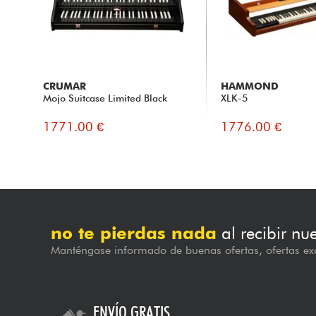
CRUMAR
HAMMOND
Mojo Suitcase Limited Black
XLK-5
1771.00 €
1776.00 €
no te pierdas nada
al recibir nu
Manténgase informado de buenas ofertas, ofertas exc
ENVÍO GRATIS