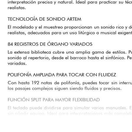
interpretación precisa y natural. Ideal para practicar su té
realistas.
TECNOLOGÍA DE SONIDO ARTEM
El modelado y el muestreo proporcionan un sonido rico y d
realistas, adecuados para un uso litúrgico o musical exigent
84 REGISTROS DE ÓRGANO VARIADOS
La extensa biblioteca cubre una amplia gama de estilos. P
sonido al repertorio, desde el barroco hasta el sinfónico. Pe
variadas.
POLIFONÍA AMPLIADA PARA TOCAR CON FLUIDEZ
Con hasta 192 notas de polifonía, puedes tocar sin interr
los pasajes complejos siguen siendo fluidos y precisos.
FUNCIÓN SPLIT PARA MAYOR FLEXIBILIDAD
El teclado puede dividirse para simular varios manuales. E
sin añadir equipo. Ideal para interpretaciones más complet
VOCES ORQUESTALES INTEGRADAS