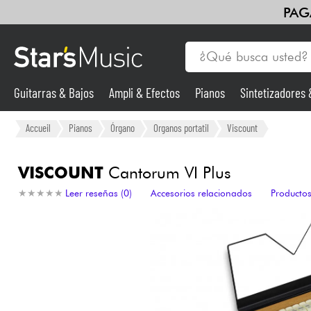
PAG
Guitarras & Bajos
Ampli & Efectos
Pianos
Sintetizadores
Guitarras & Bajos
Accueil
Pianos
Órgano
Organos portatil
Viscount
Sintetizadores & samplers
VISCOUNT
Cantorum VI Plus
★
★
★
★
★
★
★
★
★
★
Leer reseñas (0)
Accesorios relacionados
Productos
Micros
Luces
Violines y cuarteto