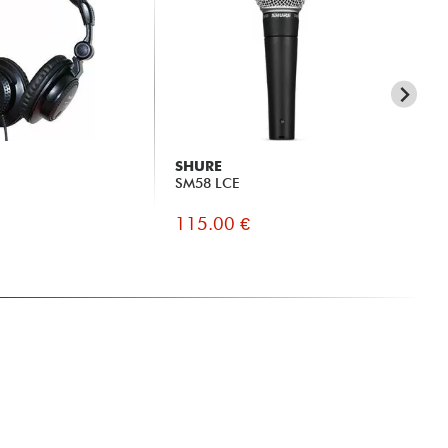
SHURE
X-
SM58 LCE
X10
(M)
115.00 €
10