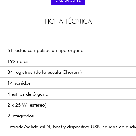
 el órgano. Amplíe sus
Sí, dispone de una memoria
s contextos.
¿A QUIÉN VA DIRIGIDO 
FICHA TÉCNICA
Organistas principiante
ido a los ajustes. Puedes
instrumento compacto y rea
61 teclas con pulsación tipo órgano
192 notas
84 registros (de la escala Chorum)
14 sonidos
4 estilos de órgano
2 x 25 W (estéreo)
2 integrados
Entrada/salida MIDI, host y dispositivo USB, salidas de audi