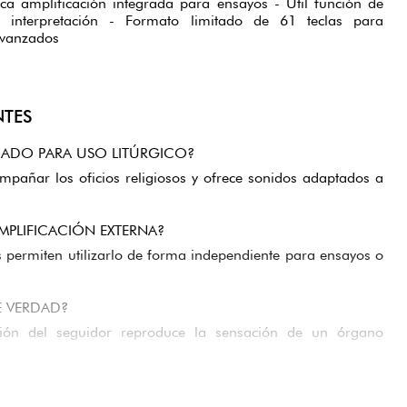
ica amplificación integrada para ensayos - Útil función de
a interpretación - Formato limitado de 61 teclas para
avanzados
NTES
UADO PARA USO LITÚRGICO?
mpañar los oficios religiosos y ofrece sonidos adaptados a
AMPLIFICACIÓN EXTERNA?
os permiten utilizarlo de forma independiente para ensayos o
 VERDAD?
ión del seguidor reproduce la sensación de un órgano
USTES?