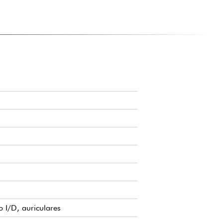
 interna, con la opción de guardarlos a través de USB.
ESTE ÓRGANO?
s e intermedios y músicos itinerantes que buscan un
lista.
o I/D, auriculares