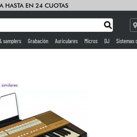
A HASTA EN 24 CUOTAS
 & samplers
Grabación
Auriculares
Micros
DJ
Sistemas 
Ampli & Efectos
Grabación
 similares
DJ
Batería y percusión
Niños