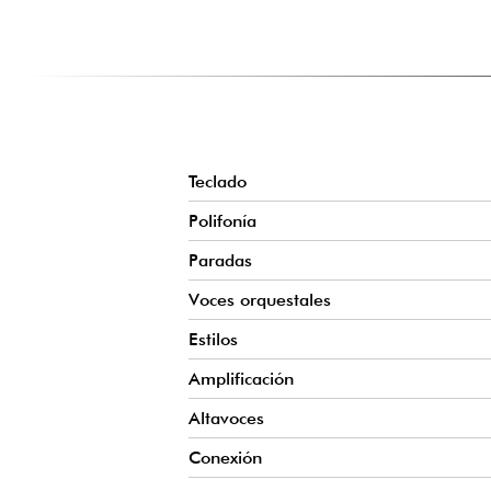
Sonidos como piano, cuerdas o coro complementan
posibilidades musicales y adapte su instrumento a diferente
INTERFAZ SENCILLA Y EFICAZ
Los controles basculantes proporcionan un acceso ráp
cambiar los registros fácilmente, incluso mientras tocas.
Teclado
Polifonía
Paradas
Voces orquestales
Estilos
Amplificación
Altavoces
Conexión