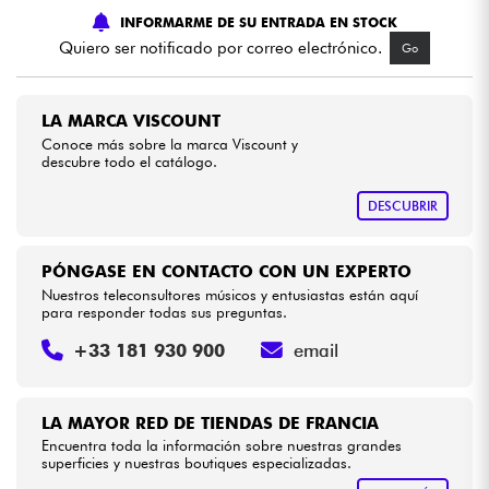
INFORMARME DE SU ENTRADA EN STOCK
Quiero ser notificado por correo electrónico.
Go
Cables & Acces.
HiFi
LA MARCA VISCOUNT
Conoce más sobre la marca Viscount y
descubre todo el catálogo.
Bundle
DESCUBRIR
Ver nuestras marcas
PÓNGASE EN CONTACTO CON UN EXPERTO
Nuestros teleconsultores músicos y entusiastas están aquí
para responder todas sus preguntas.
+33 181 930 900
email
LA MAYOR RED DE TIENDAS DE FRANCIA
Encuentra toda la información sobre nuestras grandes
superficies y nuestras boutiques especializadas.