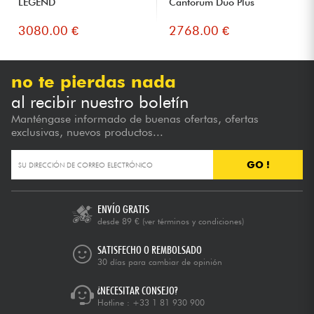
LEGEND
Cantorum Duo Plus
3080.00 €
2768.00 €
no te pierdas nada
al recibir nuestro boletín
Manténgase informado de buenas ofertas, ofertas
exclusivas, nuevos productos...
GO !
ENVÍO GRATIS
desde 89 €
(ver términos y condiciones)
SATISFECHO O REMBOLSADO
30 días para cambiar de opinión
¿NECESITAR CONSEJO?
Hotline :
+33 1 81 930 900