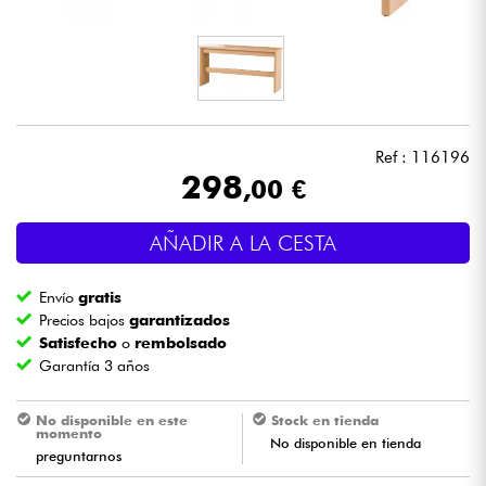
Auriculares
Micros
DJ
Ref : 116196
298
,00 €
Sistemas de Sonido
AÑADIR A LA CESTA
Luces
Envío
gratis
Batería y percusión
Precios bajos
garantizados
Satisfecho
o
rembolsado
Garantía 3 años
Vientos
No disponible en este
Stock en tienda
Violines y cuarteto
momento
No disponible en tienda
preguntarnos
Niños