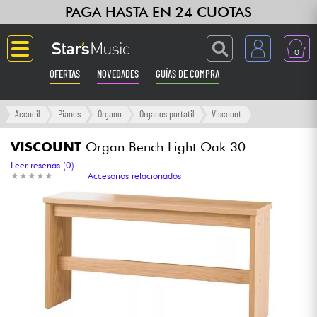
PAGA HASTA EN 24 CUOTAS
0
OFERTAS
NOVEDADES
GUÍAS DE COMPRA
Langue
Accueil
Pianos
Órgano
Organos portatil
Viscount
Guitarras & Bajos
VISCOUNT
Organ Bench Light Oak 30
Leer reseñas (0)
★
★
★
★
★
★
★
★
★
★
Accesorios relacionados
Ampli & Efectos
Pianos
Sintetizadores & samplers
Grabación