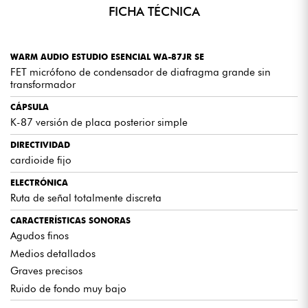
Con una ruta de señal completamente discreta, Studio Essential
FICHA TÉCNICA
ofrece un sonido rico, dinámico y detallado digno de los mejores
estudios de grabación.
WARM AUDIO ESTUDIO ESENCIAL WA-87JR SE
ACCESORIOS DE PRIMERA CALIDAD
FET micrófono de condensador de diafragma grande sin
transformador
Cada micrófono se suministra con un soporte rígido personalizado y
una elegante funda de piel para guardarlo, lo que garantiza su
durabilidad y practicidad.
CÁPSULA
K-87 versión de placa posterior simple
DIRECTIVIDAD
cardioide fijo
CARACTERÍSTICAS COMUNES
ELECTRÓNICA
Ruta de señal totalmente discreta
Micrófonos de condensador FET de diafragma grande sin
transformador.
CARACTERÍSTICAS SONORAS
Agudos finos
Cápsulas de placa posterior única K-47 y K-87.
Medios detallados
Patrón polar cardioide fijo.
Graves precisos
Ruta de señal 100% discreta.
Ruido de fondo muy bajo
Accesorios incluidos: soporte rígido y funda de piel.