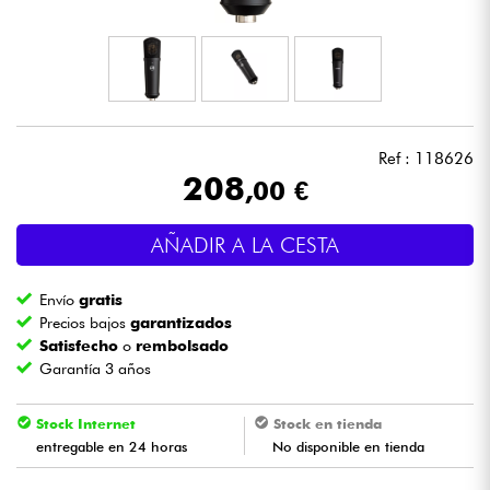
Auriculares
Micros
DJ
Ref : 118626
208
,00 €
Sistemas de Sonido
AÑADIR A LA CESTA
Luces
Envío
gratis
Batería y percusión
Precios bajos
garantizados
Satisfecho
o
rembolsado
Garantía 3 años
Vientos
Stock Internet
Stock en tienda
Violines y cuarteto
entregable en 24 horas
No disponible en tienda
Niños