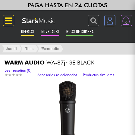
PAGA HASTA EN 24 CUOTAS
0
OFERTAS
NOVEDADES
GUÍAS DE COMPRA
Langue
Accueil
Micros
Warm audio
Guitarras & Bajos
WARM AUDIO
WA-87jr SE BLACK
Leer reseñas (0)
★
★
★
★
★
★
★
★
★
★
Accesorios relacionados
Productos similares
Ampli & Efectos
Pianos
Sintetizadores & samplers
Grabación