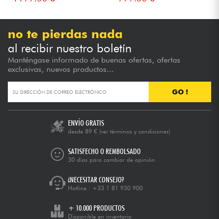
no te pierdas nada
al recibir nuestro boletín
Manténgase informado de buenas ofertas, ofertas
exclusivas, nuevos productos...
GO !
ENVÍO GRATIS
desde 89 €
(ver términos y condiciones)
SATISFECHO O REMBOLSADO
30 días para cambiar de opinión
¿NECESITAR CONSEJO?
Hotline :
+33 1 81 930 900
+ 10.000 PRODUCTOS
Disponible en inventario