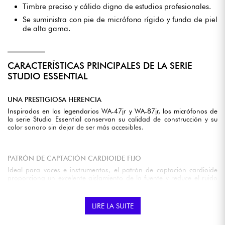
Timbre preciso y cálido digno de estudios profesionales.
Se suministra con pie de micrófono rígido y funda de piel
de alta gama.
CARACTERÍSTICAS PRINCIPALES DE LA SERIE
STUDIO ESSENTIAL
UNA PRESTIGIOSA HERENCIA
Inspirados en los legendarios WA-47jr y WA-87jr, los micrófonos de
la serie Studio Essential conservan su calidad de construcción y su
color sonoro sin dejar de ser más accesibles.
PATRÓN DE CAPTACIÓN CARDIOIDE FIJO
Ideal para voces e instrumentos, el patrón de captación cardioide
proporciona un excelente aislamiento de la fuente y reduce el ruido
no deseado.
LIRE LA SUITE
CALIDAD DE SONIDO PROFESIONAL