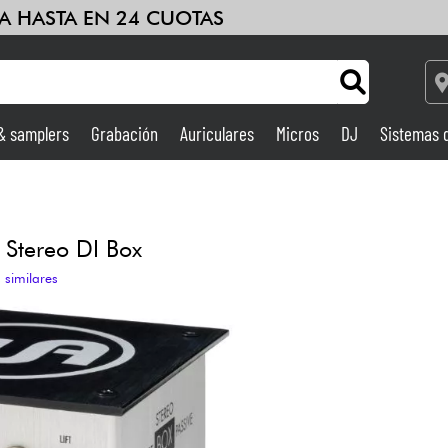
A HASTA EN 24 CUOTAS
 & samplers
Grabación
Auriculares
Micros
DJ
Sistemas 
Bundle
Ver nuestras marcas
Ampli & Efectos
Grabación
 Stereo DI Box
 similares
DJ
Batería y percusión
Niños