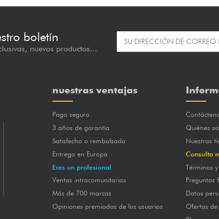
estro boletín
lusivas, nuevos productos...
nuestras ventajas
Inform
Pago seguro
Contácten
3 años de garantía
Quiénes s
Satisfecho o rembolsado
Nuestras t
Entrega en Europa
Consulta n
Eres un profesional
Términos y
Ventas intracomunitarias
Preguntas 
Más de 700 marcas
Datos pers
Opiniones premiados de los usuarios
Ofertas de