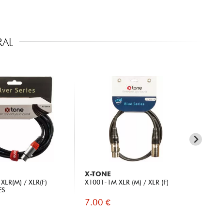
RAL
X-TONE
SH
XLR(M) / XLR(F)
X1001-1M XLR (M) / XLR (F)
SM
ES
7.00 €
11