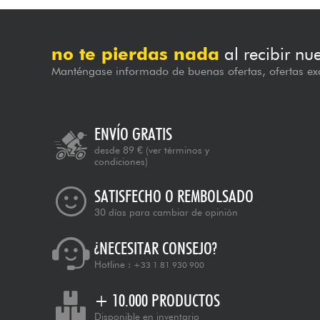
no te pierdas nada
al recibir nu
Manténgase informado de buenas ofertas, ofertas exc
ENVÍO GRATIS
desde 89 €
(ver términos y
condiciones)
SATISFECHO O REMBOLSADO
30 días para cambiar de opinión
¿NECESITAR CONSEJO?
Hotline :
+33 1 81 930 900
+ 10.000 PRODUCTOS
Disponible en inventario