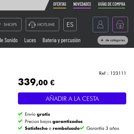
OFERTAS
NOVEDADES
GUÍAS DE COMPRA
ES
SHOPS
HOTLINE
0
France
de Sonido
Luces
Batería y percusión
de catégories
Belgique
Pianos
België
Auriculares
Deutschland
Ref : 123111
339
,00 €
Nederland
Sistemas de Sonido
English
AÑADIR A LA CESTA
Vientos
Envío
gratis
Cables & Acces.
Precios bajos
garantizados
Satisfecho
o
rembolsado
Garantía 3 años