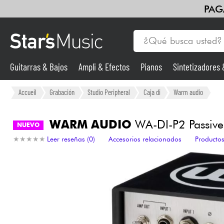
PAG
Guitarras & Bajos
Ampli & Efectos
Pianos
Sintetizadores
Vientos
Violines y cuarteto
Niños
Cables & Acces.
HiFi
Guitarras & Bajos
Accueil
Grabación
Studio Peripheral
Caja di
Warm audio
Sintetizadores & samplers
WARM AUDIO
WA-DI-P2 Passive
NUEVO
★
★
★
★
★
★
★
★
★
★
Leer reseñas (0)
Accesorios relacionados
Productos
Micros
Luces
Violines y cuarteto