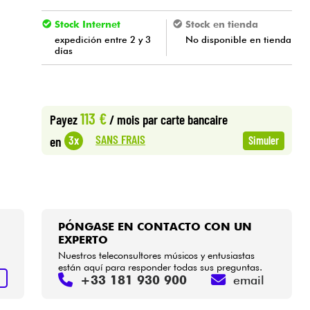
Stock Internet
Stock en tienda
expedición entre 2 y 3
No disponible en tienda
días
113 €
Payez
/ mois
par carte bancaire
SANS FRAIS
3x
en
Simuler
PÓNGASE EN CONTACTO CON UN
EXPERTO
Nuestros teleconsultores músicos y entusiastas
están aquí para responder todas sus preguntas.
+33 181 930 900
email
S