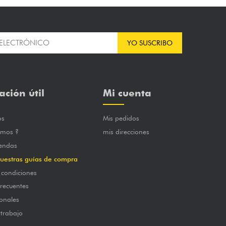
YO SUSCRIBO
ación útil
Mi cuenta
os
Mis pedidos
omos ?
mis direcciones
iendas
uestras guías de compra
 condiciones
frecuentes
onales
 trabajo