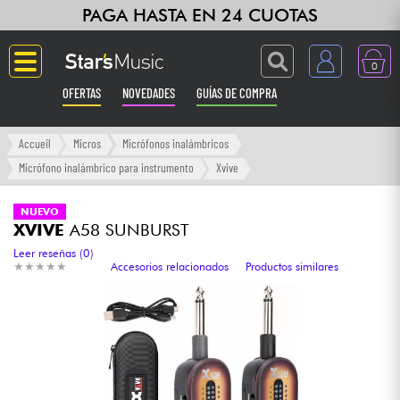
PAGA HASTA EN 24 CUOTAS
0
OFERTAS
NOVEDADES
GUÍAS DE COMPRA
Langue
Accueil
Micros
Micrófonos inalámbricos
Micrófono inalámbrico para instrumento
Xvive
Guitarras & Bajos
NUEVO
XVIVE
A58 SUNBURST
Ampli & Efectos
Leer reseñas (0)
★
★
★
★
★
★
★
★
★
★
Accesorios relacionados
Productos similares
Pianos
Sintetizadores & samplers
Grabación