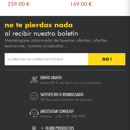
259.00 €
169.00 €
no te pierdas nada
al recibir nuestro boletín
Manténgase informado de buenas ofertas, ofertas
exclusivas, nuevos productos...
GO !
ENVÍO GRATIS
desde 89 €
(ver términos y condiciones)
SATISFECHO O REMBOLSADO
30 días para cambiar de opinión
¿NECESITAR CONSEJO?
Hotline :
+33 1 81 930 900
+ 10.000 PRODUCTOS