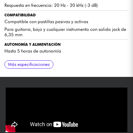
Respuesta en frecuencia: 20 Hz - 20 kHz (-3 dB)
COMPATIBILIDAD
Compatible con pastillas pasivas y activas
Para guitarra, bajo y cualquier instrumento con salida jack de
6,35 mm
AUTONOMÍA Y ALIMENTACIÓN
Hasta 5 horas de autonomía
ACCESORIOS INCLUIDOS
ACABADO
Más especificaciones
Se suministra con funda de transporte
Sunburst