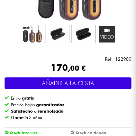
Auriculares
Micros
VIDEO
DJ
Sistemas de Sonido
Ref : 122980
170
,00 €
Luces
AÑADIR A LA CESTA
Batería y percusión
Envío
gratis
Vientos
Precios bajos
garantizados
Satisfecho
o
rembolsado
Garantía 3 años
Violines y cuarteto
Stock Internet
Stock en tienda
Niños