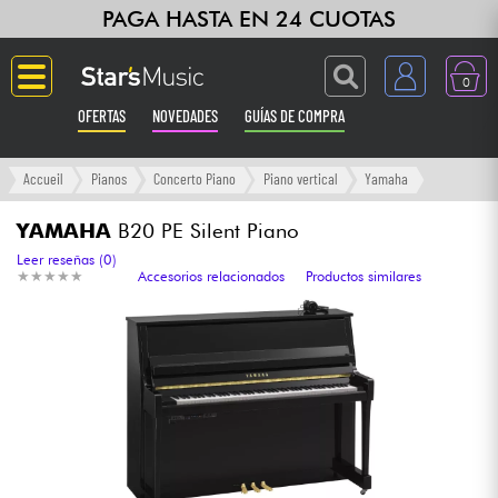
PAGA HASTA EN 24 CUOTAS
0
OFERTAS
NOVEDADES
GUÍAS DE COMPRA
Langue
Accueil
Pianos
Concerto Piano
Piano vertical
Yamaha
Guitarras & Bajos
YAMAHA
B20 PE Silent Piano
Leer reseñas (0)
★
★
★
★
★
★
★
★
★
★
Accesorios relacionados
Productos similares
Ampli & Efectos
Pianos
Sintetizadores & samplers
Grabación