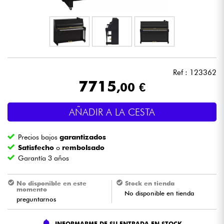
Auriculares
Micros
DJ
Ref : 123362
7715
,00 €
Sistemas de Sonido
AÑADIR A LA CESTA
Luces
Precios bajos
garantizados
Batería y percusión
Satisfecho
o
rembolsado
Garantía 3 años
Vientos
No disponible en este
Stock en tienda
momento
No disponible en tienda
Violines y cuarteto
preguntarnos
Niños
INFORMARME DE SU ENTRADA EN STOCK