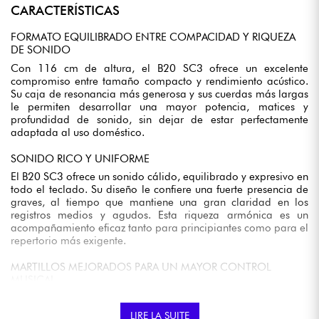
CARACTERÍSTICAS
FORMATO EQUILIBRADO ENTRE COMPACIDAD Y RIQUEZA
DE SONIDO
Con 116 cm de altura, el B20 SC3 ofrece un excelente
compromiso entre tamaño compacto y rendimiento acústico.
Su caja de resonancia más generosa y sus cuerdas más largas
le permiten desarrollar una mayor potencia, matices y
profundidad de sonido, sin dejar de estar perfectamente
adaptada al uso doméstico.
SONIDO RICO Y UNIFORME
El B20 SC3 ofrece un sonido cálido, equilibrado y expresivo en
todo el teclado. Su diseño le confiere una fuerte presencia de
graves, al tiempo que mantiene una gran claridad en los
registros medios y agudos. Esta riqueza armónica es un
acompañamiento eficaz tanto para principiantes como para el
repertorio más exigente.
MARTILLOS MEJORADOS PARA UN MAYOR CONTROL
MUSICAL
Inspirados en las tecnologías desarrolladas para los pianos de
concierto Yamaha, los martillos del B20 SC3 se benefician de
LIRE LA SUITE