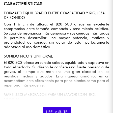
CARACTERÍSTICAS
FORMATO EQUILIBRADO ENTRE COMPACIDAD Y RIQUEZA
DE SONIDO
Con 116 cm de altura, el B20 SC3 ofrece un excelente
compromiso entre tamaño compacto y rendimiento acústico.
Su caja de resonancia más generosa y sus cuerdas más largas
le permiten desarrollar una mayor potencia, matices y
profundidad de sonido, sin dejar de estar perfectamente
adaptada al uso doméstico.
SONIDO RICO Y UNIFORME
El B20 SC3 ofrece un sonido cálido, equilibrado y expresivo en
todo el teclado. Su diseño le confiere una fuerte presencia de
graves, al tiempo que mantiene una gran claridad en los
registros medios y agudos. Esta riqueza armónica es un
acompañamiento eficaz tanto para principiantes como para el
repertorio más exigente.
MARTILLOS MEJORADOS PARA UN MAYOR CONTROL
MUSICAL
Inspirados en las tecnologías desarrolladas para los pianos de
concierto Yamaha, los martillos del B20 SC3 se benefician de
LIRE LA SUITE