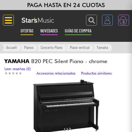
PAGA HASTA EN 24 CUOTAS
0
OFERTAS
NOVEDADES
GUÍAS DE COMPRA
Langue
Accueil
Pianos
Concerto Piano
Piano vertical
Yamaha
Guitarras & Bajos
YAMAHA
B20 PEC Silent Piano - chrome
Leer reseñas (0)
★
★
★
★
★
★
★
★
★
★
Accesorios relacionados
Productos similares
Ampli & Efectos
Pianos
Sintetizadores & samplers
Grabación