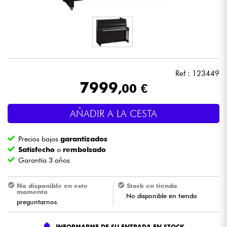
Auriculares
Micros
DJ
Ref : 123449
7999
,00 €
Sistemas de Sonido
AÑADIR A LA CESTA
Luces
Precios bajos
garantizados
Batería y percusión
Satisfecho
o
rembolsado
Garantía 3 años
Vientos
No disponible en este
Stock en tienda
momento
No disponible en tienda
Violines y cuarteto
preguntarnos
Niños
INFORMARME DE SU ENTRADA EN STOCK