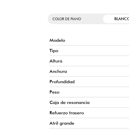
Los cinco tirantes traseros refuerzan eficazmente la estr
mantener la corona de la caja de resonancia en su sitio.
excelente estabilidad de afinación y una calidad de resonan
BLANC
COLOR DE PIANO
los años.
GRAN ATRIL PARA UNA MAYOR COMODIDAD AL TOCAR
El gran atril facilita la colocación de varias partituras o
Modelo
ayuda a proporcionar un espacio más despejado para t
especialmente durante las largas sesiones de práctica
Tipo
proporciona seguridad adicional para el uso diario.
Altura
TECNOLOGÍA TRANSACOUSTIC™ TC3 INTEGRADA
Anchura
El sistema TransAcoustic™ TC3 convierte la caja de r
auténtico difusor de sonido. Puedes ajustar el volumen para
Profundidad
Peso
Caja de resonancia
Refuerzo trasero
Atril grande