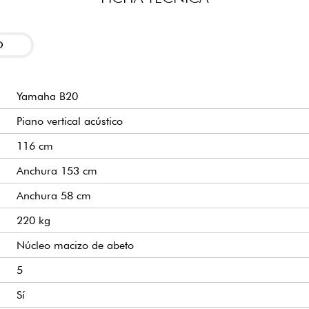
uctura del piano y ayudan a
 Este diseño garantiza una
Pianistas principia
cia constante a lo largo de
proporcionar un acom
O
Estudiantes de conse
rico y más posibilidad
Adultos que vuelven a
 métodos. Su formato también
Yamaha B20
instrumento acústico.
ocar, lo que se agradece
. La tapa de cierre suave
Piano vertical acústico
Músicos que viven en 
Familias que buscan u
116 cm
tecnología moderna.
Anchura 153 cm
Aficionados exigent
esonancia del piano en un
adquirir un modelo m
 adaptarlo a tu entorno sin
Anchura 58 cm
220 kg
Núcleo macizo de abeto
5
Sí