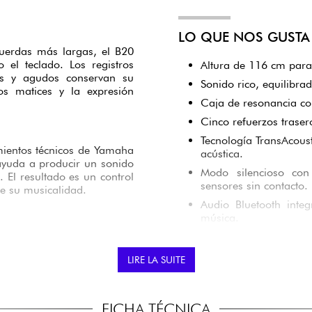
LO QUE NOS GUSTA 
uerdas más largas, el B20
 el teclado. Los registros
Altura de 116 cm para
os y agudos conservan su
Sonido rico, equilibra
os matices y la expresión
Caja de resonancia co
Cinco refuerzos traser
Tecnología TransAcous
imientos técnicos de Yamaha
acústica.
 ayuda a producir un sonido
Modo silencioso con 
 El resultado es un control
sensores sin contacto.
 de su musicalidad.
Audio Bluetooth inte
música.
 resonancia natural y una
Atril grande y tapa de
r sus cualidades acústicas,
Construcción Yamaha r
LIRE LA SUITE
vivo a la vez que mantiene
DURADERA
FICHA TÉCNICA
A QUIÉN VA DIRIGI