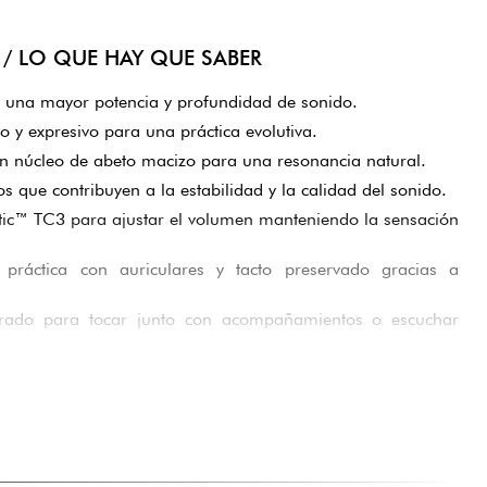
/ LO QUE HAY QUE SABER
 una mayor potencia y profundidad de sonido.
do y expresivo para una práctica evolutiva.
n núcleo de abeto macizo para una resonancia natural.
os que contribuyen a la estabilidad y la calidad del sonido.
tic™ TC3 para ajustar el volumen manteniendo la sensación
práctica con auriculares y tacto preservado gracias a
grado para tocar junto con acompañamientos o escuchar
 cierre suave para mayor facilidad de uso.
econocida por su fiabilidad y durabilidad.
DO ESTE PRODUCTO