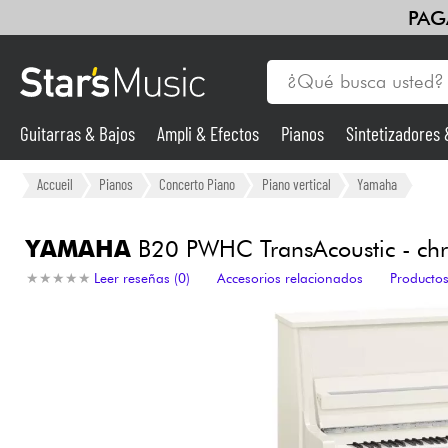
PAG
Guitarras & Bajos
Ampli & Efectos
Pianos
Sintetizadores
Guitarras & Bajos
Accueil
Pianos
Concerto Piano
Piano vertical
Yamaha
Sintetizadores & samplers
YAMAHA
B20 PWHC TransAcoustic - ch
★
★
★
★
★
★
★
★
★
★
Leer reseñas (0)
Accesorios relacionados
Productos
Micros
Luces
Violines y cuarteto