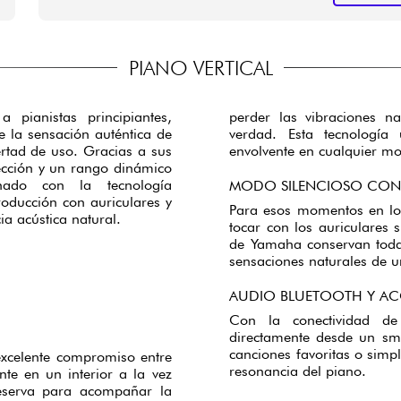
PIANO VERTICAL
 pianistas principiantes,
perder las vibraciones n
e la sensación auténtica de
verdad. Esta tecnología 
ertad de uso. Gracias a sus
envolvente en cualquier m
ección y un rango dinámico
ado con la tecnología
MODO SILENCIOSO CON
roducción con auriculares y
Para esos momentos en los
a acústica natural.
tocar con los auriculares 
de Yamaha conservan toda 
sensaciones naturales de un
AUDIO BLUETOOTH Y A
Con la conectividad de 
directamente desde un sma
canciones favoritas o simp
xcelente compromiso entre
resonancia del piano.
te en un interior a la vez
eserva para acompañar la