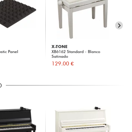
X-TONE
X-
stic Panel
XB6162 Standard - Blanco
XB
Satinado
129.00 €
22
O