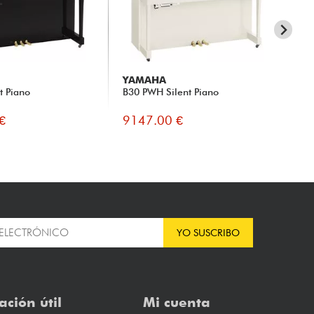
YAMAHA
Y
t Piano
B30 PWH Silent Piano
B3
Ch
€
9147.00 €
94
YO SUSCRIBO
ación útil
Mi cuenta