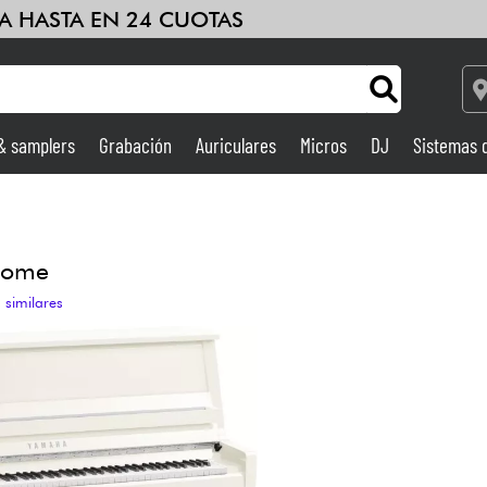
A HASTA EN 24 CUOTAS
 & samplers
Grabación
Auriculares
Micros
DJ
Sistemas 
Ampli & Efectos
Grabación
rome
 similares
DJ
Batería y percusión
Niños