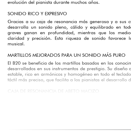
evolución del pianista durante muchos años.
SONIDO RICO Y EXPRESIVO
Gracias a su caja de resonancia más generosa y a sus c
desarrolla un sonido pleno, cálido y equilibrado en todo
graves ganan en profundidad, mientras que los medi
claridad y precisión. Esta riqueza de sonido favorece l
musical.
MARTILLOS MEJORADOS PARA UN SONIDO MÁS PURO
El B20 se beneficia de los martillos basados en los conoc
desarrollados en sus instrumentos de prestigio. Su diseño
estable, rico en armónicos y homogéneo en todo el teclado.
táctil más preciso, que facilita a los pianistas el desarrollo
CAJA DE RESONANCIA DE ABETO MACIZO
La caja de resonancia de abeto macizo proporciona una
excelente proyección del sonido. Este material es famoso po
que permiten que el piano desarrolle un timbre cálido y 
una gran estabilidad con el paso del tiempo.
CINCO REFUERZOS TRASEROS PARA UNA RESONANCIA 