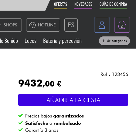
OFERTAS
NOVEDADES
GUÍAS DE COMPRA
ES
SHOPS
HOTLINE
0
France
de Sonido
Luces
Batería y percusión
de catégories
Belgique
Pianos
België
Auriculares
Deutschland
Ref : 123456
9432
,00 €
Nederland
Sistemas de Sonido
English
AÑADIR A LA CESTA
Vientos
Precios bajos
garantizados
Cables & Acces.
Satisfecho
o
rembolsado
Garantía 3 años