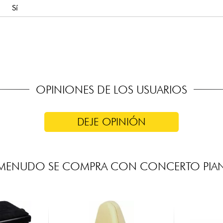
Sí
Sí
Yamaha China
Yamaha Japón
Proveedor japonés
OPINIONES DE LOS USUARIOS
DEJE OPINIÓN
 MENUDO SE COMPRA CON CONCERTO PIA