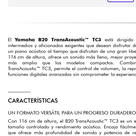
El
Yamaha B20 TransAcoustic™ TC3
está dirigido a
intermedios y aficionados exigentes que desean disfrutar d
un piano acústico al tiempo que disfrutan de una gran lib
116 cm de altura, ofrece un sonido más lleno, mejor proy
más amplio que los modelos compactos. Combin
TransAcoustic™ TC3, permite el control de volumen, la rep
funciones digitales avanzadas sin comprometer la experienci
CARACTERÍSTICAS
UN FORMATO VERSÁTIL PARA UN PROGRESO DURADERO
Con 116 cm de altura, el B20 TransAcoustic™ TC3 es un e
tamaño controlado y rendimiento acústico. Encaja fácilmen
que ofrece más profundidad de sonido y potencia de r