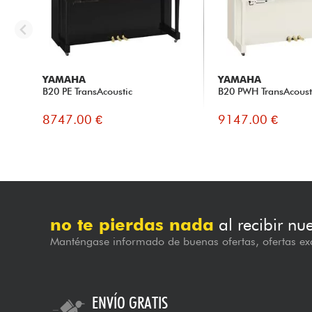
YAMAHA
YAMAHA
B20 PE TransAcoustic
B20 PWH TransAcoust
8747.00 €
9147.00 €
no te pierdas nada
al recibir nu
Manténgase informado de buenas ofertas, ofertas exc
ENVÍO GRATIS