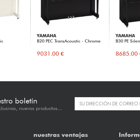
YAMAHA
YAMAHA
ic
B20 PEC TransAcoustic - Chrome
B30 PE Silen
9031.00 €
8685.00 
estro boletín
lusivas, nuevos productos...
nuestras ventajas
Inform