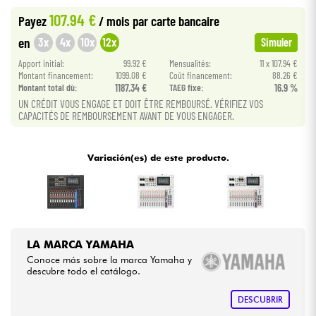
107.94 €
Payez
/ mois
par carte bancaire
Cables & Acces.
3x
4x
10x
12x
en
Simuler
Apport initial:
99.92 €
Mensualités:
11 x 107.94 €
HiFi
Montant financement:
1099.08 €
Coût financement:
88.26 €
Montant total dù:
1187.34 €
TAEG fixe:
16.9 %
UN CRÉDIT VOUS ENGAGE ET DOIT ÊTRE REMBOURSÉ. VÉRIFIEZ VOS
Bundle
CAPACITÉS DE REMBOURSEMENT AVANT DE VOUS ENGAGER.
Ver nuestras marcas
Variación(es) de este producto.
LA MARCA YAMAHA
Conoce más sobre la marca Yamaha y
descubre todo el catálogo.
DESCUBRIR