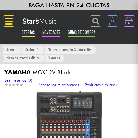
PAGA HASTA EN 24 CUOTAS
0
OFERTAS
NOVEDADES
GUÍAS DE COMPRA
Langue
Accueil
Grabación
Mesas de mezcla & Controller
Mesa de mezcla digital
Yamaha
Guitarras & Bajos
YAMAHA
MGX12V Black
Ampli & Efectos
Leer reseñas (0)
★
★
★
★
★
★
★
★
★
★
Accesorios relacionados
Productos similares
Pianos
Sintetizadores & samplers
Grabación