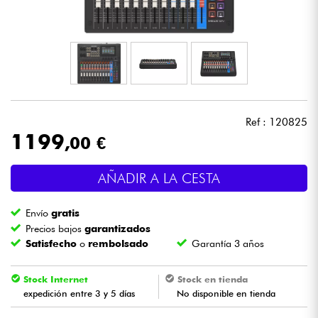
Auriculares
Micros
DJ
Ref : 120825
Sistemas de Sonido
1199
,00 €
Luces
AÑADIR A LA CESTA
Batería y percusión
Envío
gratis
Precios bajos
garantizados
Vientos
Satisfecho
o
rembolsado
Garantía 3 años
Violines y cuarteto
Stock Internet
Stock en tienda
expedición entre 3 y 5 días
No disponible en tienda
Niños