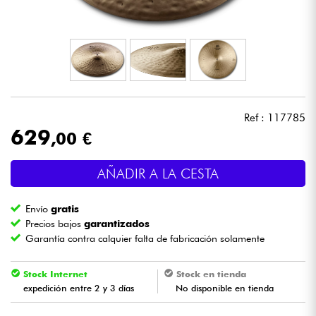
Auriculares
Micros
DJ
Ref : 117785
Sistemas de Sonido
629
,00 €
Luces
AÑADIR A LA CESTA
Batería y percusión
Envío
gratis
Precios bajos
garantizados
Vientos
Garantía contra calquier falta de fabricación solamente
Stock Internet
Stock en tienda
Violines y cuarteto
expedición entre 2 y 3 días
No disponible en tienda
Niños