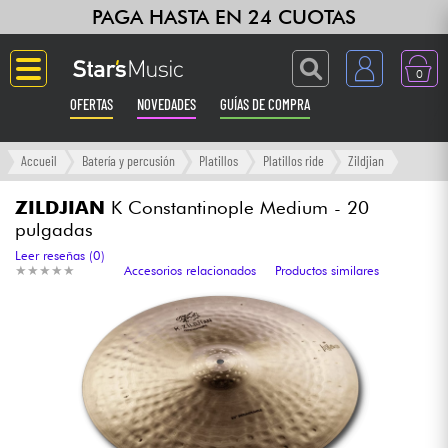
PAGA HASTA EN 24 CUOTAS
0
OFERTAS
NOVEDADES
GUÍAS DE COMPRA
Langue
Accueil
Batería y percusión
Platillos
Platillos ride
Zildjian
Guitarras & Bajos
ZILDJIAN
K Constantinople Medium - 20
pulgadas
Ampli & Efectos
Leer reseñas (0)
★
★
★
★
★
★
★
★
★
★
Accesorios relacionados
Productos similares
Pianos
Sintetizadores & samplers
Grabación