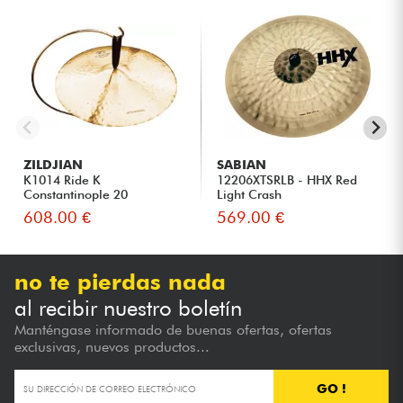
ZILDJIAN
SABIAN
K1014 Ride K
12206XTSRLB - HHX Red
Constantinople 20
Light Crash
Suspended
608.00 €
569.00 €
no te pierdas nada
al recibir nuestro boletín
Manténgase informado de buenas ofertas, ofertas
exclusivas, nuevos productos...
GO !