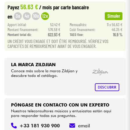
56.63 €
Payez
/ mois
par carte bancaire
Cables & Acces.
3x
4x
10x
12x
en
Simuler
Apport initial:
52.42 €
Mensualités:
11 x 56.63 €
Montant financement:
576.58 €
Coût financement:
46.35 €
HiFi
Montant total dù:
622.93 €
TAEG fixe:
16.9 %
UN CRÉDIT VOUS ENGAGE ET DOIT ÊTRE REMBOURSÉ. VÉRIFIEZ VOS
Bundle
CAPACITÉS DE REMBOURSEMENT AVANT DE VOUS ENGAGER.
Ver nuestras marcas
LA MARCA ZILDJIAN
Conoce más sobre la marca Zildjian y
descubre todo el catálogo.
DESCUBRIR
PÓNGASE EN CONTACTO CON UN EXPERTO
Nuestros teleconsultores músicos y entusiastas están aquí
para responder todas sus preguntas.
+33 181 930 900
email