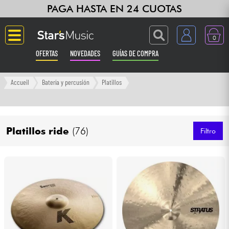
PAGA HASTA EN 24 CUOTAS
0
OFERTAS
NOVEDADES
GUÍAS DE COMPRA
Langue
Accueil
Batería y percusión
Platillos
Guitarras & Bajos
Platillos ride
(76)
Ampli & Efectos
Filtro
Pianos
Sintetizadores & samplers
Grabación