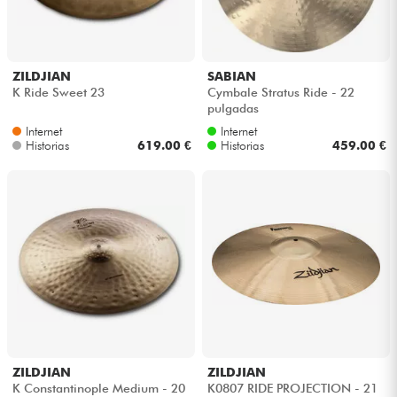
Auriculares
Micros
ZILDJIAN
SABIAN
K Ride Sweet 23
Cymbale Stratus Ride - 22
pulgadas
DJ
Internet
Internet
Historias
619.00 €
Historias
459.00 €
Sistemas de Sonido
Luces
Batería y percusión
Vientos
Violines y cuarteto
ZILDJIAN
ZILDJIAN
K Constantinople Medium - 20
K0807 RIDE PROJECTION - 21
Niños