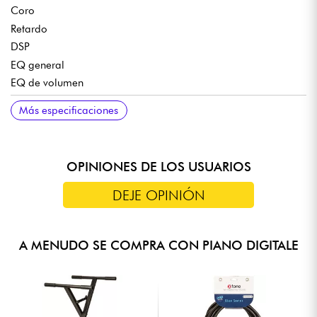
LO QUE DICEN LOS EXPERTOS
Coro
Retardo
Un teclado sencillo, elegante e inspirador, ideal para
DSP
concentrarse en la música.
EQ general
Sonidos modernos y vintage que reflejan la herencia de
Casio.
EQ de volumen
APLICACIONES Y CONECTIVIDAD
FUNCIONES
CONEXIÓN
SISTEMA DE ALTAVOCES
FUENTE DE ALIMENTACIÓN
DIMENSIONES
PESO
COLOR
ACCESORIOS INCLUIDOS
Más especificaciones
Compatible con la aplicación de aprendizaje gratuita
Transpositor
Salida de auriculares/línea en minijack estéreo
2,5 x 2,5 vatios
Fuente de alimentación AD-E95100 (incluida)
930 x 258 x 83 mm
4,5 kg
Blanco
Fuente de alimentación AD-E95100
Chordana Play For Keyboard
Metrónomo
USB a host
Funcionamiento con pilas posible
Escritorio
MIDI
Grabador MIDI
USB a dispositivo (sólo WU-BT10)
OPINIONES DE LOS USUARIOS
Entrada de audio
Conexión de pedal
DEJE OPINIÓN
A MENUDO SE COMPRA CON PIANO DIGITALE