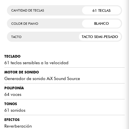
contundentes y el efecto envolvente enriquece el espacio sonoro.
61 TECLAS
CANTIDAD DE TECLAS
ECUALIZADOR VOLUME-SYNC
BLANCO
COLOR DE PIANO
Esta función inteligente ajusta automáticamente los graves y los
agudos para mantener la claridad y la potencia del sonido, incluso a
bajo volumen.
TACTO SEMI-PESADO
TACTO
DISEÑO MINIMALISTA
TECLADO
Casio CT-S1 tiene un diseño elegante y moderno. Su interfaz sencilla
61 teclas sensibles a la velocidad
e intuitiva le permite concentrarse en lo importante: la expresión
musical.
MOTOR DE SONIDO
Generador de sonido AiX Sound Source
MOVILIDAD E INSPIRACIÓN
POLIFONÍA
Compacta y ligera, la Casio CT-S1 es fácil de transportar, ya esté en
64 voces
casa, en el estudio o de viaje. Es un instrumento diseñado para
estimular la creatividad en cualquier lugar.
TONOS
61 sonidos
EFECTOS
Reverberación