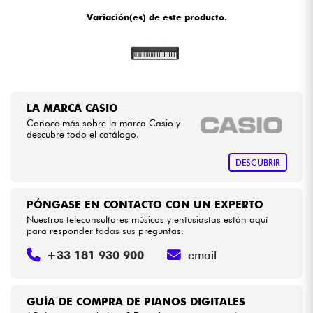
•
Star
'
S
Music
PARIS
Variación(es) de este producto.
•
Cables & Acces.
Star
'
S
Music
TOULOUSE
HiFi
LA MARCA CASIO
Bundle
Conoce más sobre la marca Casio y
descubre todo el catálogo.
Ver nuestras marcas
DESCUBRIR
PÓNGASE EN CONTACTO CON UN EXPERTO
Nuestros teleconsultores músicos y entusiastas están aquí
para responder todas sus preguntas.
+33 181 930 900
email
GUÍA DE COMPRA DE PIANOS DIGITALES