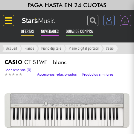
PAGA HASTA EN 24 CUOTAS
0
OFERTAS
NOVEDADES
GUÍAS DE COMPRA
Langue
Accueil
Pianos
Piano digitale
Piano digital portatil
Casio
Guitarras & Bajos
CASIO
CT-S1WE - blanc
Leer reseñas (0)
★
★
★
★
★
★
★
★
★
★
Accesorios relacionados
Productos similares
Ampli & Efectos
Pianos
Sintetizadores & samplers
Grabación