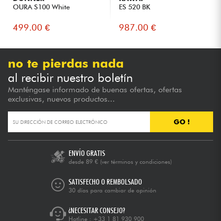
OURA S100 White
ES 520 BK
499.00 €
987.00 €
no te pierdas nada
al recibir nuestro boletín
Manténgase informado de buenas ofertas, ofertas
exclusivas, nuevos productos...
GO !
ENVÍO GRATIS
desde 89 €
(ver términos y condiciones)
SATISFECHO O REMBOLSADO
30 días para cambiar de opinión
¿NECESITAR CONSEJO?
Hotline :
+33 1 81 930 900