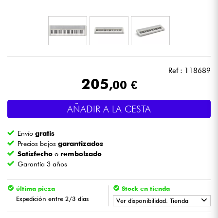
Auriculares
Micros
DJ
Ref : 118689
205
,00 €
Sistemas de Sonido
AÑADIR A LA CESTA
Luces
Envío
gratis
Batería y percusión
Precios bajos
garantizados
Satisfecho
o
rembolsado
Garantía 3 años
Vientos
última pieza
Stock en tienda
Violines y cuarteto
Expedición entre 2/3 días
Ver disponibilidad. Tienda
Niños