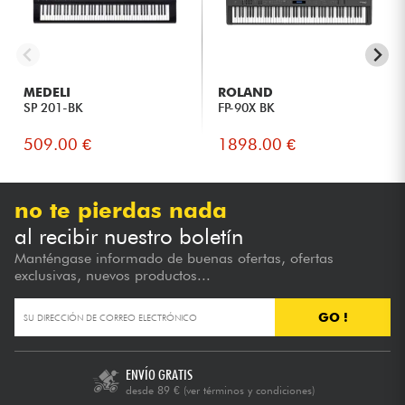
MEDELI
ROLAND
SP 201-BK
FP-90X BK
509.00 €
1898.00 €
no te pierdas nada
al recibir nuestro boletín
Manténgase informado de buenas ofertas, ofertas
exclusivas, nuevos productos...
GO !
ENVÍO GRATIS
desde 89 €
(ver términos y condiciones)