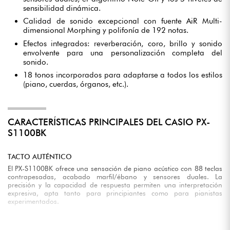
sensibilidad dinámica.
Calidad de sonido excepcional con fuente AiR Multi-
dimensional Morphing y polifonía de 192 notas.
Efectos integrados: reverberación, coro, brillo y sonido
envolvente para una personalización completa del
sonido.
18 tonos incorporados para adaptarse a todos los estilos
(piano, cuerdas, órganos, etc.).
CARACTERÍSTICAS PRINCIPALES DEL CASIO PX-
S1100BK
TACTO AUTÉNTICO
El PX-S1100BK ofrece una sensación de piano acústico con 88 teclas
contrapesadas, acabado marfil/ébano y sensores duales. La
precisión y la capacidad de respuesta permiten una interpretación
expresiva, apta tanto para principiantes como para pianistas
experimentados.