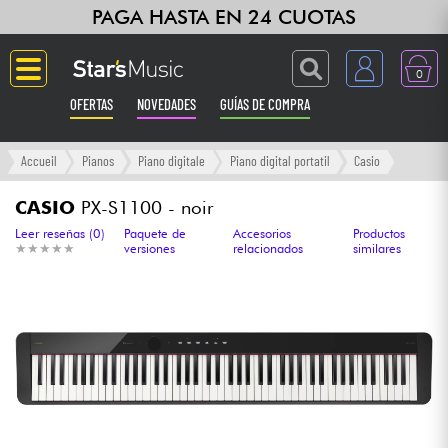
PAGA HASTA EN 24 CUOTAS
0
OFERTAS
NOVEDADES
GUÍAS DE COMPRA
Langue
Accueil
Pianos
Piano digitale
Piano digital portatil
Casio
Guitarras & Bajos
CASIO
PX-S1100 - noir
Leer reseñas (0)
Paquete de
Accesorios
Productos
★
★
★
★
★
★
★
★
★
★
versiones
relacionados
similares
Ampli & Efectos
Pianos
Sintetizadores & samplers
Grabación