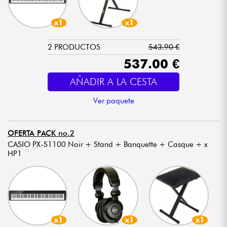
x1
x1
2 PRODUCTOS
543.90 €
537.00 €
AÑADIR A LA CESTA
Ver paquete
OFERTA PACK no.2
CASIO PX-S1100 Noir + Stand + Banquette + Casque + x
HP1
x1
x1
x1