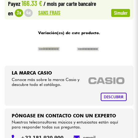
166.33 €
Payez
/ mois
par carte bancaire
•
Star
'
S
Music
LYON
SANS FRAIS
3x
4x
en
Simuler
Cables & Acces.
•
Star
'
S
Music
PARIS
HiFi
Variación(es) de este producto.
•
Star
'
S
Music
TOULOUSE
Bundle
Ver nuestras marcas
LA MARCA CASIO
Conoce más sobre la marca Casio y
descubre todo el catálogo.
DESCUBRIR
PÓNGASE EN CONTACTO CON UN EXPERTO
Nuestros teleconsultores músicos y entusiastas están aquí
para responder todas sus preguntas.
+33 181 930 900
email