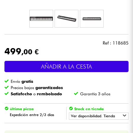
Auriculares
Micros
DJ
Ref : 118685
499
,00 €
Sistemas de Sonido
AÑADIR A LA CESTA
Luces
Envío
gratis
Batería y percusión
Precios bajos
garantizados
Satisfecho
o
rembolsado
Garantía 3 años
Vientos
última pieza
Stock en tienda
Expedición entre 2/3 días
Violines y cuarteto
Ver disponibilidad. Tienda
•
Star
'
S
Music
BRUXELLES
Niños