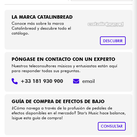
•
Star
'
S
Music
LYON
Cables & Acces.
LA MARCA CATALINBREAD
Conoce más sobre la marca
Catalinbread y descubre todo el
HiFi
catálogo.
DESCUBRIR
Bundle
PÓNGASE EN CONTACTO CON UN EXPERTO
Ver nuestras marcas
Nuestros teleconsultores músicos y entusiastas están aquí
para responder todas sus preguntas.
+33 181 930 900
email
GUÍA DE COMPRA DE EFECTOS DE BAJO
¿Cómo navega a través de la profusión de pedales de
efectos disponibles en el mercado? Star's Music hace balance,
¡sigue esta guía de compra!
CONSULTAR