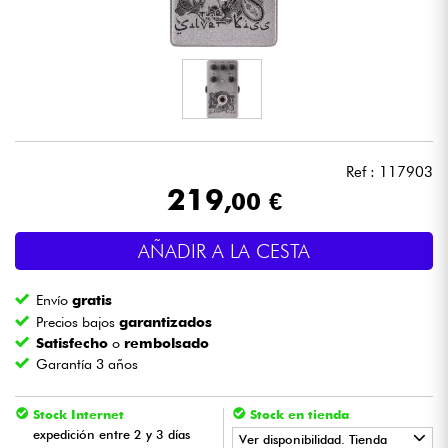
Auriculares
Micros
DJ
Ref : 117903
Sistemas de Sonido
219
,00 €
Luces
AÑADIR A LA CESTA
Batería y percusión
Envío
gratis
Precios bajos
garantizados
Vientos
Satisfecho
o
rembolsado
Garantía 3 años
Violines y cuarteto
Stock Internet
Stock en tienda
expedición entre 2 y 3 días
Ver disponibilidad. Tienda
Niños