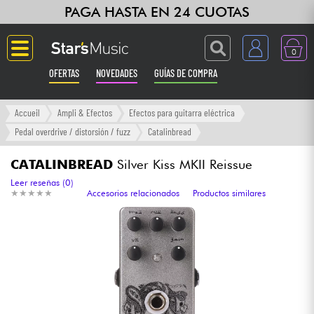
PAGA HASTA EN 24 CUOTAS
0
OFERTAS
NOVEDADES
GUÍAS DE COMPRA
Langue
Accueil
Ampli & Efectos
Efectos para guitarra eléctrica
Pedal overdrive / distorsión / fuzz
Catalinbread
Guitarras & Bajos
CATALINBREAD
Silver Kiss MKII Reissue
Ampli & Efectos
Leer reseñas (0)
★
★
★
★
★
★
★
★
★
★
Accesorios relacionados
Productos similares
Pianos
Sintetizadores & samplers
Grabación