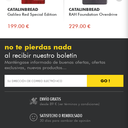
CATALINBREAD
CATALINBREAD
Galileo Red Special Edition
RAH Foundation Overdrive
199.00 €
229.00 €
no te pierdas nada
al recibir nuestro boletín
Manténgase informado de buenas ofertas, ofertas
exclusivas, nuevos productos...
GO !
ENVÍO GRATIS
desde 89 €
(ver términos y condiciones)
SATISFECHO O REMBOLSADO
30 días para cambiar de opinión