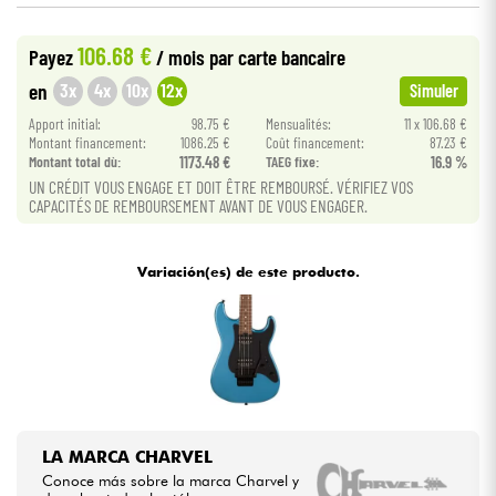
106.68 €
Cables & Acces.
Payez
/ mois
par carte bancaire
3x
4x
10x
12x
en
Simuler
HiFi
Apport initial:
98.75 €
Mensualités:
11 x 106.68 €
Montant financement:
1086.25 €
Coût financement:
87.23 €
Montant total dù:
1173.48 €
TAEG fixe:
16.9 %
Bundle
UN CRÉDIT VOUS ENGAGE ET DOIT ÊTRE REMBOURSÉ. VÉRIFIEZ VOS
CAPACITÉS DE REMBOURSEMENT AVANT DE VOUS ENGAGER.
Ver nuestras marcas
Variación(es) de este producto.
LA MARCA CHARVEL
Conoce más sobre la marca Charvel y