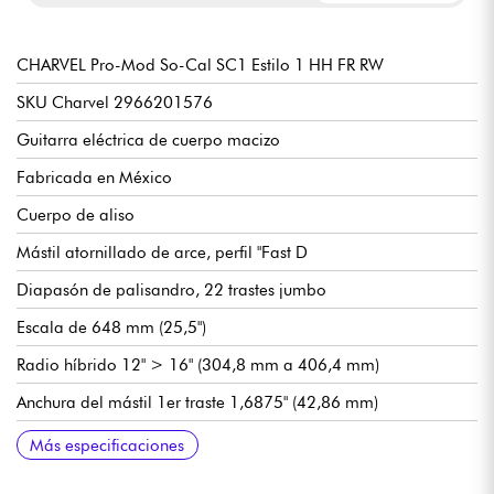
CHARVEL Pro-Mod So-Cal SC1 Estilo 1 HH FR RW
SKU Charvel 2966201576
Guitarra eléctrica de cuerpo macizo
Fabricada en México
Cuerpo de aliso
Mástil atornillado de arce, perfil "Fast D
Diapasón de palisandro, 22 trastes jumbo
Escala de 648 mm (25,5")
Radio híbrido 12" > 16" (304,8 mm a 406,4 mm)
Anchura del mástil 1er traste 1,6875" (42,86 mm)
Configuración de pastillas HH, Seymour Duncan Distortion TB-
Volumen
Tono
Selector de pastillas de 3 posiciones
Trémolo Floyd Rose® Serie 1000 de doble bloqueo
Clavijas de afinación selladas en baño de aceite de la marca
Cuerpo brillante / mástil satinado
Tirantes originales 9-42
Más especificaciones
6 (puente) y SH-6N (mástil)
empotrado
Charvel