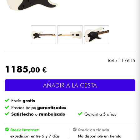
Auriculares
Micros
DJ
Sistemas de Sonido
Ref : 117615
1185
,00 €
Luces
AÑADIR A LA CESTA
Batería y percusión
Envío
gratis
Vientos
Precios bajos
garantizados
Satisfecho
o
rembolsado
Garantía 5 años
Violines y cuarteto
Stock Internet
Stock en tienda
expedición entre 5 y 7 días
No disponible en tienda
Niños