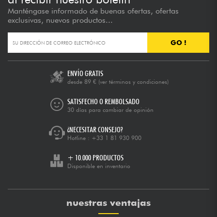
Manténgase informado de buenas ofertas, ofertas
exclusivas, nuevos productos...
GO !
ENVÍO GRATIS
desde 89 €
(ver términos y condiciones)
SATISFECHO O REMBOLSADO
30 días para cambiar de opinión
¿NECESITAR CONSEJO?
Hotline :
+33 1 81 930 900
+ 10.000 PRODUCTOS
Disponible en inventario
nuestras ventajas