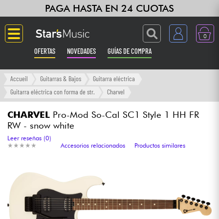
PAGA HASTA EN 24 CUOTAS
0
OFERTAS
NOVEDADES
GUÍAS DE COMPRA
Langue
Accueil
Guitarras & Bajos
Guitarra eléctrica
Guitarra eléctrica con forma de str.
Charvel
Guitarras & Bajos
CHARVEL
Pro-Mod So-Cal SC1 Style 1 HH FR
RW - snow white
Ampli & Efectos
Leer reseñas (0)
★
★
★
★
★
★
★
★
★
★
Accesorios relacionados
Productos similares
Pianos
Sintetizadores & samplers
Grabación