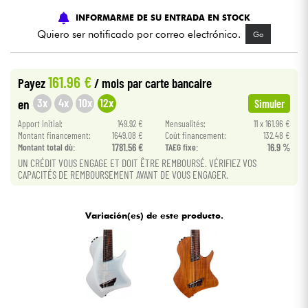
INFORMARME DE SU ENTRADA EN STOCK
Cables & Acces.
Quiero ser notificado por correo electrónico.
Go
HiFi
161.96 €
Payez
/ mois
par carte bancaire
3x
4x
10x
12x
en
Simuler
Bundle
Apport initial:
149.92 €
Mensualités:
11 x 161.96 €
Montant financement:
1649.08 €
Coût financement:
132.48 €
Ver nuestras marcas
Montant total dù:
1781.56 €
TAEG fixe:
16.9 %
UN CRÉDIT VOUS ENGAGE ET DOIT ÊTRE REMBOURSÉ. VÉRIFIEZ VOS
CAPACITÉS DE REMBOURSEMENT AVANT DE VOUS ENGAGER.
Variación(es) de este producto.