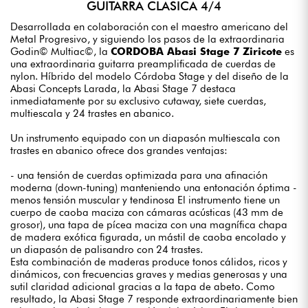
GUITARRA CLÁSICA 4/4
Desarrollada en colaboración con el maestro americano del
Metal Progresivo, y siguiendo los pasos de la extraordinaria
Godin© Multiac©, la
CORDOBA Abasi Stage 7 Ziricote
es
una extraordinaria guitarra preamplificada de cuerdas de
nylon. Híbrido del modelo Córdoba Stage y del diseño de la
Abasi Concepts Larada, la Abasi Stage 7 destaca
inmediatamente por su exclusivo cutaway, siete cuerdas,
multiescala y 24 trastes en abanico.
Un instrumento equipado con un diapasón multiescala con
trastes en abanico ofrece dos grandes ventajas:
- una tensión de cuerdas optimizada para una afinación
moderna (down-tuning) manteniendo una entonación óptima -
menos tensión muscular y tendinosa El instrumento tiene un
cuerpo de caoba maciza con cámaras acústicas (43 mm de
grosor), una tapa de pícea maciza con una magnífica chapa
de madera exótica figurada, un mástil de caoba encolado y
un diapasón de palisandro con 24 trastes.
Esta combinación de maderas produce tonos cálidos, ricos y
dinámicos, con frecuencias graves y medias generosas y una
sutil claridad adicional gracias a la tapa de abeto. Como
resultado, la Abasi Stage 7 responde extraordinariamente bien