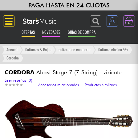
PAGA HASTA EN 24 CUOTAS
0
OFERTAS
NOVEDADES
GUÍAS DE COMPRA
Langue
Accueil
Guitarras & Bajos
Guitarra de concierto
Guitarra clásica 4/4
Cordoba
Guitarras & Bajos
CORDOBA
Abasi Stage 7 (7-String) - ziricote
Ampli & Efectos
Leer reseñas (0)
★
★
★
★
★
★
★
★
★
★
Accesorios relacionados
Productos similares
Pianos
Sintetizadores & samplers
Grabación