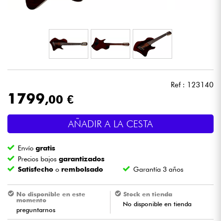
Auriculares
Micros
DJ
Ref : 123140
Sistemas de Sonido
1799
,00 €
Luces
AÑADIR A LA CESTA
Batería y percusión
Envío
gratis
Precios bajos
garantizados
Vientos
Satisfecho
o
rembolsado
Garantía 3 años
Violines y cuarteto
No disponible en este
Stock en tienda
momento
No disponible en tienda
preguntarnos
Niños