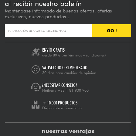
al recibir nuestro boletín
Manténgase informado de buenas ofertas, ofertas
exclusivas, nuevos productos...
GO !
ENVÍO GRATIS
desde 89 €
(ver términos y condiciones)
SATISFECHO O REMBOLSADO
30 días para cambiar de opinión
¿NECESITAR CONSEJO?
Hotline :
+33 1 81 930 900
+ 10.000 PRODUCTOS
Disponible en inventario
nuestras ventajas