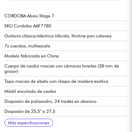
CORDOBA Abasi Stage 7
SKU Cordoba AAF7780
Guitarra clásica/eléctrica híbrida, thinline pan cutaway
7x cuerdas, multiescala
Modelo fabricado en China
Cuerpo de caoba maciza con cámaras tonales (38 mm de
grosor)
Tapa maciza de abeto con chapa de madera exótica
Mástil encolado de caoba
Diapasón de palisandro, 24 trastes en abanico
Diapasón de 25,5" a 27,5
Radio híbrido de 16" / 24
Anchura del mástil 1er traste 54 mm
Espesor del mástil 1er traste 21 mm
Grosor del mástil 9º traste 24,5 mm
Preamplificador Fishman Stage System de doble fuente con
Clavijas de afinación clásica cordobesa
Sillines de hueso
Acabado brillante
Se vende con funda Córdoba Abasi Premium
Más especificaciones
volumen, ecualizador y mezclador piezo / transductor