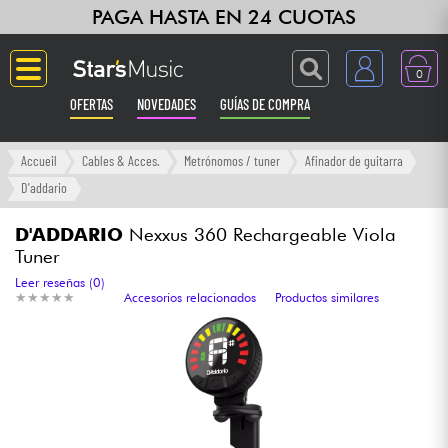
PAGA HASTA EN 24 CUOTAS
0
OFERTAS
NOVEDADES
GUÍAS DE COMPRA
Langue
Accueil
Cables & Acces.
Metrónomos / tuner
Afinador de guitarra
D'addario
Guitarras & Bajos
D'ADDARIO
Nexxus 360 Rechargeable Viola
Tuner
Ampli & Efectos
Leer reseñas (0)
★
★
★
★
★
★
★
★
★
★
Accesorios relacionados
Productos similares
Pianos
Sintetizadores & samplers
Grabación