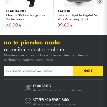
D'ADDARIO
TAYLOR
Nexxus 360 Rechargeable
Beacon Clip-On Digital 5-
Violin Tuner
Way Accessory Black
40.00 €
39.00 €
no te pierdas nada
al recibir nuestro boletín
Manténgase informado de buenas ofertas, ofertas
exclusivas, nuevos productos...
GO !
ENVÍO GRATIS
desde 89 €
(ver términos y condiciones)
SATISFECHO O REMBOLSADO
30 días para cambiar de opinión