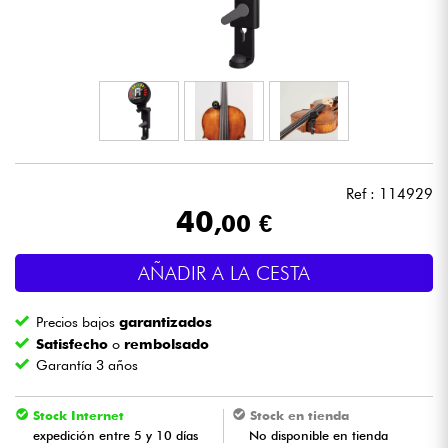
Auriculares
Micros
DJ
Sistemas de Sonido
Ref : 114929
40
,00 €
Luces
AÑADIR A LA CESTA
Batería y percusión
Precios bajos
garantizados
Vientos
Satisfecho
o
rembolsado
Garantía 3 años
Violines y cuarteto
Stock Internet
Stock en tienda
expedición entre 5 y 10 días
No disponible en tienda
Niños