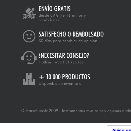
ENVÍO GRATIS
desde 89 €
(ver términos y
condiciones)
SATISFECHO O REMBOLSADO
30 días para cambiar de opinión
¿NECESITAR CONSEJO?
Hotline :
+33 1 81 930 900
+ 10.000 PRODUCTOS
Disponible en inventario
© StarsMusic.fr 2009 - Instrumentos musicales y equipos audi
Aviso e