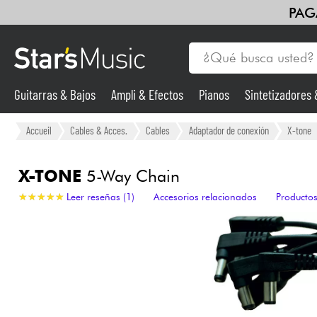
PAG
Guitarras & Bajos
Ampli & Efectos
Pianos
Sintetizadores
Guitarras & Bajos
Accueil
Cables & Acces.
Cables
Adaptador de conexión
X-tone
Sintetizadores & samplers
X-TONE
5-Way Chain
★
★
★
★
★
★
★
★
★
★
Leer reseñas (1)
Accesorios relacionados
Productos
Micros
Luces
Violines y cuarteto