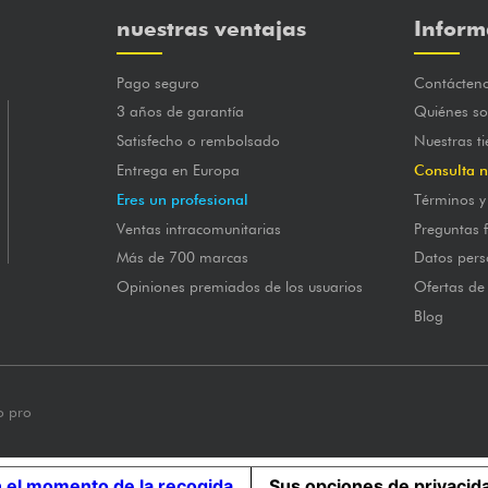
nuestras ventajas
Inform
Pago seguro
Contácten
3 años de garantía
Quiénes s
Satisfecho o rembolsado
Nuestras t
Entrega en Europa
Consulta n
Eres un profesional
Términos y
Ventas intracomunitarias
Preguntas 
Más de 700 marcas
Datos pers
Opiniones premiados de los usuarios
Ofertas de
Blog
o pro
n el momento de la recogida
Sus opciones de privacid