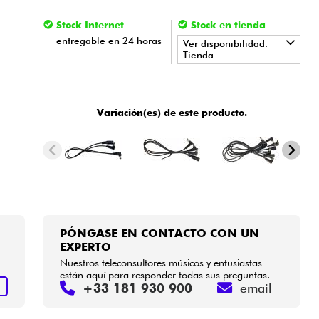
Stock Internet
Stock en tienda
entregable en 24 horas
Ver disponibilidad.
Tienda
•
LA PÉDALE BY
Star
'
S
Music
•
Variación(es) de este producto.
Star
'
S
Music
BORDEAUX
•
Star
'
S
Music
BRUXELLES
•
Star
'
S
Music
LILLE
•
Star
'
S
Music
LYON
PÓNGASE EN CONTACTO CON UN
•
Star
'
S
Music
PARIS
EXPERTO
Nuestros teleconsultores músicos y entusiastas
•
están aquí para responder todas sus preguntas.
Star
'
S
Music
TOULOUSE
+33 181 930 900
email
S