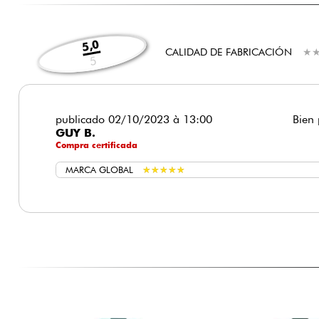
5,0
CALIDAD DE FABRICACIÓN
★
★
5
publicado 02/10/2023 à 13:00
Bien 
GUY B.
Compra certificada
MARCA GLOBAL
★
★
★
★
★
★
★
★
★
★