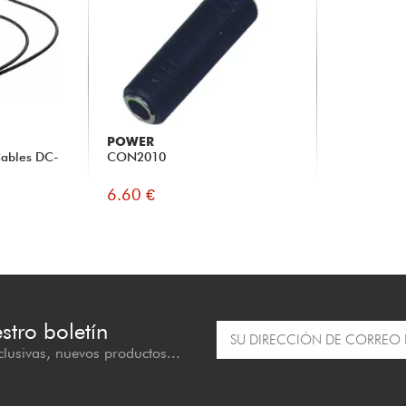
POWER
Cables DC-
CON2010
6.60 €
estro boletín
lusivas, nuevos productos...