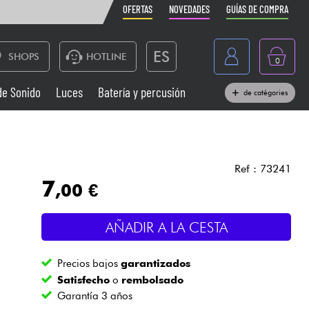
OFERTAS
NOVEDADES
GUÍAS DE COMPRA
ES
SHOPS
HOTLINE
0
France
de Sonido
Luces
Batería y percusión
de catégories
Belgique
Pianos
België
Auriculares
Deutschland
Ref : 73241
7
,00 €
Nederland
Sistemas de Sonido
English
AÑADIR A LA CESTA
Vientos
Precios bajos
garantizados
Cables & Acces.
Satisfecho
o
rembolsado
Garantía 3 años