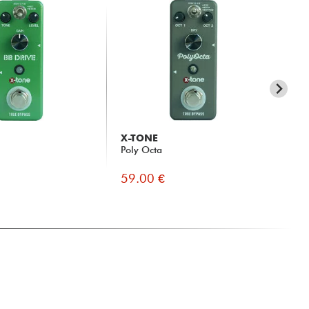
X-TONE
X-
Poly Octa
Cla
59.00 €
50