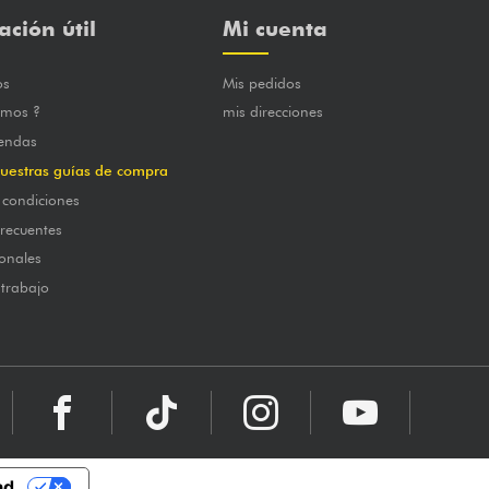
ación útil
Mi cuenta
os
Mis pedidos
omos ?
mis direcciones
iendas
uestras guías de compra
 condiciones
frecuentes
onales
 trabajo
ad