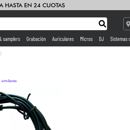
A HASTA EN 24 CUOTAS
 & samplers
Grabación
Auriculares
Micros
DJ
Sistemas 
Ampli & Efectos
Grabación
 similares
DJ
Batería y percusión
Niños