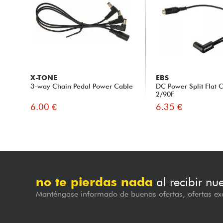
X-TONE
EBS
3-way Chain Pedal Power Cable
DC Power Split Flat 
2/90F
6.00 €
6.35 €
no te pierdas nada
al recibir nu
Manténgase informado de buenas ofertas, ofertas exc