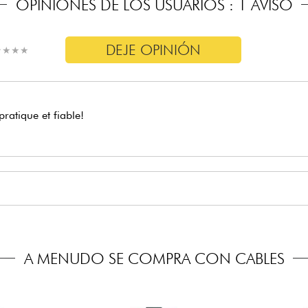
OPINIONES DE LOS USUARIOS : 1 AVISO
DEJE OPINIÓN
★
★
★
★
★
★
★
★
pratique et fiable!
A MENUDO SE COMPRA CON CABLES