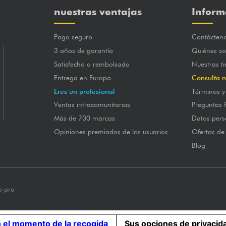
nuestras ventajas
Inform
Pago seguro
Contácten
3 años de garantía
Quiénes s
Satisfecho o rembolsado
Nuestras t
Entrega en Europa
Consulta n
Eres un profesional
Términos y
Ventas intracomunitarias
Preguntas 
Más de 700 marcas
Datos pers
Opiniones premiados de los usuarios
Ofertas de
Blog
o pro
n el momento de la recogida
Sus opciones de privacid