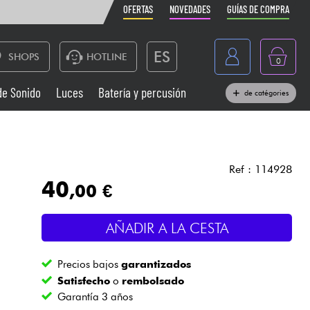
OFERTAS
NOVEDADES
GUÍAS DE COMPRA
ES
SHOPS
HOTLINE
0
France
de Sonido
Luces
Batería y percusión
de catégories
Belgique
Pianos
België
Auriculares
Deutschland
Ref : 114928
40
,00 €
Nederland
Sistemas de Sonido
English
AÑADIR A LA CESTA
Vientos
Precios bajos
garantizados
Cables & Acces.
Satisfecho
o
rembolsado
Garantía 3 años