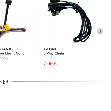
 STANDS
X-TONE
X-
or Electic Guitar
5-Way Chain
xg 
+ bag
Str
7.00 €
45
NER