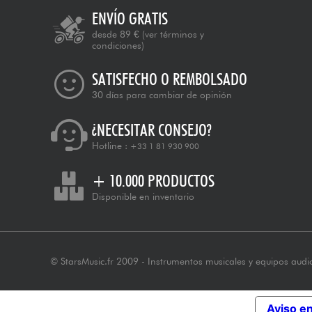
ENVÍO GRATIS
desde 89 €
(ver términos y
condiciones)
SATISFECHO O REMBOLSADO
30 días para cambiar de opinión
¿NECESITAR CONSEJO?
Hotline :
+33 1 81 930 900
+ 10.000 PRODUCTOS
Disponible en inventario
© StarsMusic.fr 2009 - Instrumentos musicales y equipos audi
Aviso e