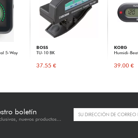
BOSS
KORG
tal 5-Way
TU-10 BK
Humidi-Beat
37.55 €
39.00 €
estro boletín
lusivas, nuevos productos...