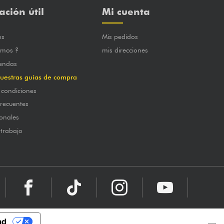
ación útil
Mi cuenta
os
Mis pedidos
omos ?
mis direcciones
iendas
uestras guías de compra
 condiciones
frecuentes
onales
 trabajo
ad