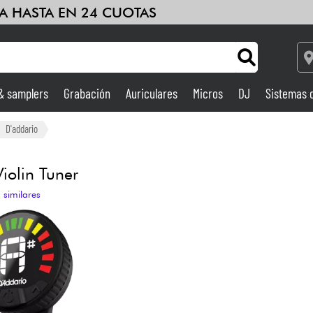
A HASTA EN 24 CUOTAS
 & samplers
Grabación
Auriculares
Micros
DJ
Sistemas 
Ampli & Efectos
D'addario
Grabación
iolin Tuner
 similares
DJ
Batería y percusión
Niños