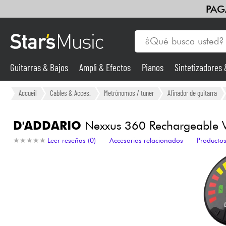
PAG
Guitarras & Bajos
Ampli & Efectos
Pianos
Sintetizadores
Guitarras & Bajos
Accueil
Cables & Acces.
Metrónomos / tuner
Afinador de guitarra
Sintetizadores & samplers
D'ADDARIO
Nexxus 360 Rechargeable V
★
★
★
★
★
★
★
★
★
★
Leer reseñas (0)
Accesorios relacionados
Productos
Micros
Luces
Violines y cuarteto