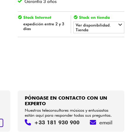
Garantía 3 años
Stock Internet
Stock en tienda
expedición entre 2 y 3
Ver disponibilidad.
días
Tienda
•
LA PÉDALE BY
Star
'
S
Music
•
Star
'
S
Music
BRUGES
•
Star
'
S
Music
LYON
•
Star
'
S
Music
PARIS
PÓNGASE EN CONTACTO CON UN
EXPERTO
Nuestros teleconsultores músicos y entusiastas
están aquí para responder todas sus preguntas.
+33 181 930 900
email
R