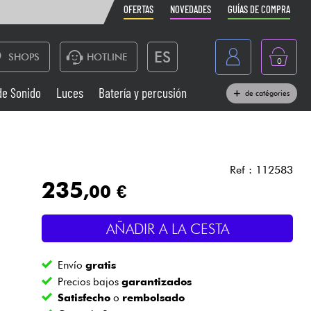
OFERTAS
NOVEDADES
GUÍAS DE COMPRA
ES
SHOPS
HOTLINE
0
France
de Sonido
Luces
Batería y percusión
de catégories
Belgique
Pianos
België
Auriculares
Deutschland
Ref : 112583
235
,00 €
Nederland
Sistemas de Sonido
English
AÑADIR A LA CESTA
Vientos
Envío
gratis
Cables & Acces.
Precios bajos
garantizados
Satisfecho
o
rembolsado