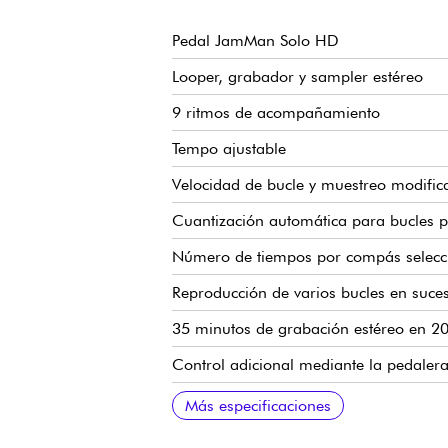
Pedal JamMan Solo HD
Looper, grabador y sampler estéreo
9 ritmos de acompañamiento
Tempo ajustable
Velocidad de bucle y muestreo modifica
Cuantización automática para bucles p
Número de tiempos por compás selecc
Reproducción de varios bucles en suce
35 minutos de grabación estéreo en 2
Control adicional mediante la pedaler
Dos entradas y salidas jack (izquierda
Una entrada auxiliar minijack
Entrada/salida JamSync
Puerto mini-USB para conexión a Jam
Ranura para tarjeta Micro-SD
Carcasa metálica
Dimensiones: 127 x 79,4 x 57,2 mm
Peso: 340 g
Fuente de alimentación de 9 V incluida
Más especificaciones