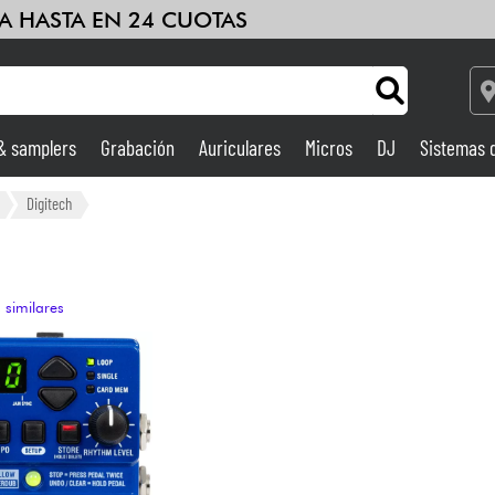
A HASTA EN 24 CUOTAS
 & samplers
Grabación
Auriculares
Micros
DJ
Sistemas 
Ampli & Efectos
Digitech
Grabación
 similares
DJ
Batería y percusión
Niños