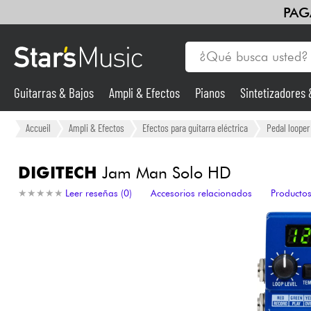
PAG
Guitarras & Bajos
Ampli & Efectos
Pianos
Sintetizadores
Guitarras & Bajos
Accueil
Ampli & Efectos
Efectos para guitarra eléctrica
Pedal looper
Sintetizadores & samplers
DIGITECH
Jam Man Solo HD
★
★
★
★
★
★
★
★
★
★
Leer reseñas (0)
Accesorios relacionados
Productos
Micros
Luces
Violines y cuarteto