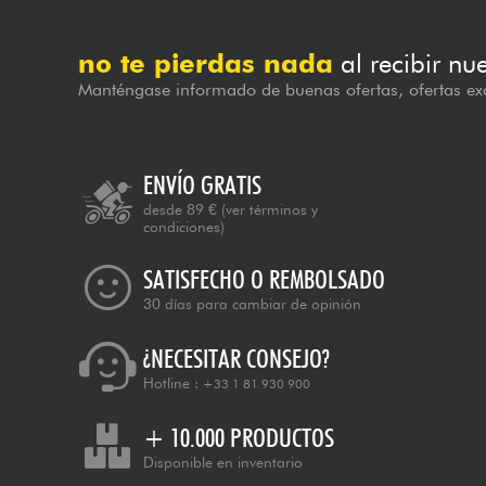
no te pierdas nada
al recibir nu
Manténgase informado de buenas ofertas, ofertas exc
ENVÍO GRATIS
desde 89 €
(ver términos y
condiciones)
SATISFECHO O REMBOLSADO
30 días para cambiar de opinión
¿NECESITAR CONSEJO?
Hotline :
+33 1 81 930 900
+ 10.000 PRODUCTOS
Disponible en inventario