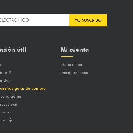
YO SUSCRIBO
ación útil
Mi cuenta
os
Mis pedidos
omos ?
mis direcciones
iendas
uestras guías de compra
 condiciones
frecuentes
onales
 trabajo