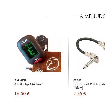
A MENUDO
X-TONE
MXR
3110 Clip-On Tuner
Instrument Patch Ca
(15cm)
15.00 €
7.75 €