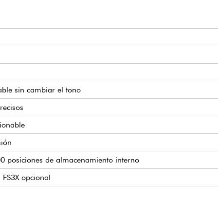
ble sin cambiar el tono
recisos
ionable
sión
00 posiciones de almacenamiento interno
a FS3X opcional
/derecha)
Manager
.