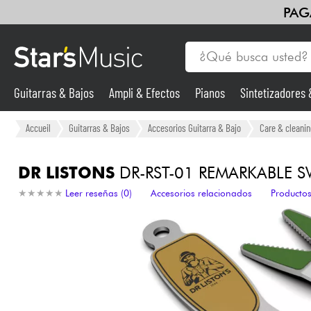
PAG
Guitarras & Bajos
Ampli & Efectos
Pianos
Sintetizadores
Guitarras & Bajos
Accueil
Guitarras & Bajos
Accesorios Guitarra & Bajo
Care & cleanin
Sintetizadores & samplers
DR LISTONS
DR-RST-01 REMARKABLE 
★
★
★
★
★
★
★
★
★
★
Leer reseñas (0)
Accesorios relacionados
Productos
Micros
Luces
Violines y cuarteto