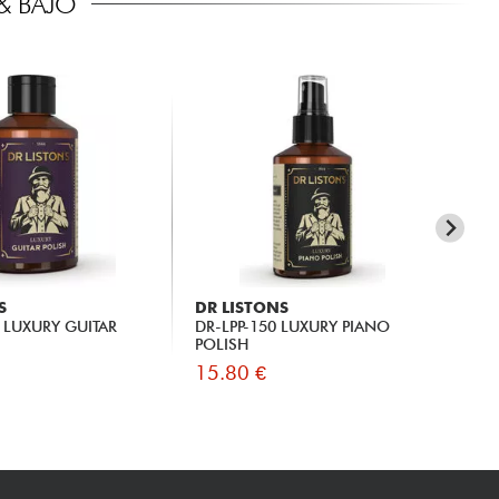
& BAJO
S
DR LISTONS
DR
 LUXURY GUITAR
DR-LPP-150 LUXURY PIANO
DR
POLISH
GL
15.80 €
15