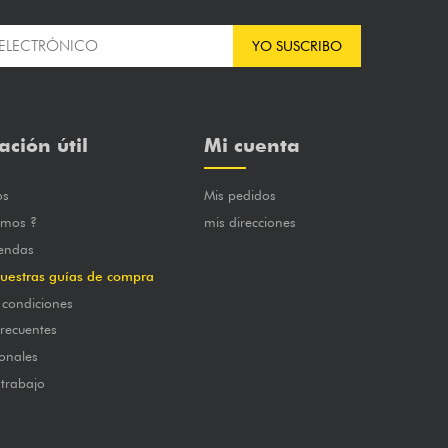
YO SUSCRIBO
ación útil
Mi cuenta
os
Mis pedidos
omos ?
mis direcciones
iendas
uestras guías de compra
 condiciones
frecuentes
onales
 trabajo