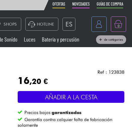
OFERTAS
NOVEDADES
GUÍAS DE COMPRA
ES
SHOPS
HOTLINE
0
France
de Sonido
Luces
Batería y percusión
de catégories
Belgique
Pianos
België
Auriculares
Deutschland
Ref : 123838
16
,20 €
Nederland
Sistemas de Sonido
English
AÑADIR A LA CESTA
Vientos
Precios bajos
garantizados
Cables & Acces.
Garantía contra calquier falta de fabricación
solamente