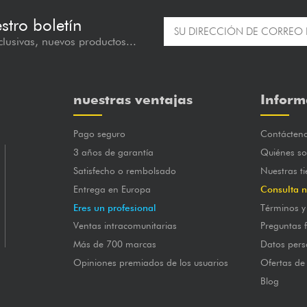
estro boletín
lusivas, nuevos productos...
nuestras ventajas
Inform
Pago seguro
Contácten
3 años de garantía
Quiénes s
Satisfecho o rembolsado
Nuestras t
Entrega en Europa
Consulta n
Eres un profesional
Términos y
Ventas intracomunitarias
Preguntas 
Más de 700 marcas
Datos pers
Opiniones premiados de los usuarios
Ofertas de
Blog