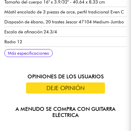
Tamaño del cuerpo 16" x 3.9/32" - 40.64 x 8.33 cm
Mástil encolado de 3 piezas de arce, perfil tradicional Even C
Diapasón de ébano, 20 trastes Jescar 47104 Medium-Jumbo
Escala de afinación 24.3/4
Radio 12
Anchura del mástil 1er traste 1.72" - 4.37 cm
Pastillas humbucker de doble bobinado Seymour Duncan
Volumen y tono
Puente Eastman ajustable de ébano
Cordal Eastman SD 90 Relic
Clavijas de afinación Gotoh Relic Series SD90
Potenciómetros Linear Taper de 500k
Conector jack Switchcraft
Se vende con estuche rígido Eastman
Más especificaciones
Antiquity
OPINIONES DE LOS USUARIOS
DEJE OPINIÓN
A MENUDO SE COMPRA CON GUITARRA
ELÉCTRICA