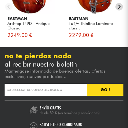
EASTMAN
EASTMAN
Archtop T49D - Antique
T64/v Thinline Laminate -
Classic
classic
2249.00 €
2279.00 €
no te pierdas nada
al recibir nuestro boletín
Manténgase informado de buenas ofertas, ofertas
exclusivas, nuevos productos...
GO !
ENVÍO GRATIS
desde 89 €
(ver términos y condiciones)
SATISFECHO O REMBOLSADO