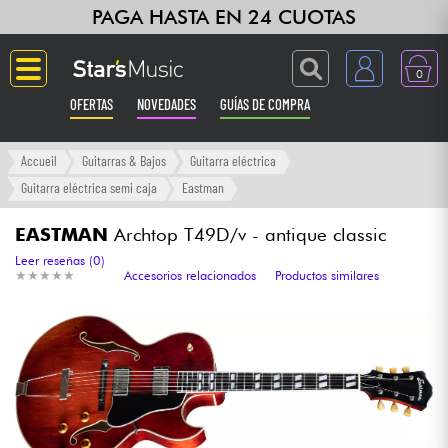
PAGA HASTA EN 24 CUOTAS
0
OFERTAS
NOVEDADES
GUÍAS DE COMPRA
Langue
Accueil
Guitarras & Bajos
Guitarra eléctrica
Guitarra eléctrica semi caja
Eastman
Guitarras & Bajos
EASTMAN
Archtop T49D/v - antique classic
Ampli & Efectos
Leer reseñas (0)
★
★
★
★
★
★
★
★
★
★
Accesorios relacionados
Productos similares
Pianos
Sintetizadores & samplers
Grabación