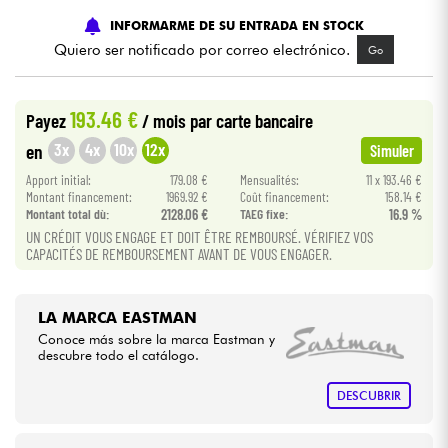
INFORMARME DE SU ENTRADA EN STOCK
Cables & Acces.
Quiero ser notificado por correo electrónico.
Go
HiFi
193.46 €
Payez
/ mois
par carte bancaire
3x
4x
10x
12x
en
Simuler
Bundle
Apport initial:
179.08 €
Mensualités:
11 x 193.46 €
Montant financement:
1969.92 €
Coût financement:
158.14 €
Ver nuestras marcas
Montant total dù:
2128.06 €
TAEG fixe:
16.9 %
UN CRÉDIT VOUS ENGAGE ET DOIT ÊTRE REMBOURSÉ. VÉRIFIEZ VOS
CAPACITÉS DE REMBOURSEMENT AVANT DE VOUS ENGAGER.
LA MARCA EASTMAN
Conoce más sobre la marca Eastman y
descubre todo el catálogo.
DESCUBRIR