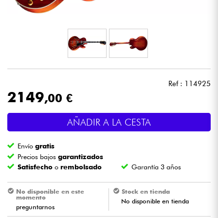
Auriculares
Micros
DJ
Ref : 114925
Sistemas de Sonido
2149
,00 €
Luces
AÑADIR A LA CESTA
Batería y percusión
Envío
gratis
Precios bajos
garantizados
Vientos
Satisfecho
o
rembolsado
Garantía 3 años
Violines y cuarteto
No disponible en este
Stock en tienda
momento
No disponible en tienda
preguntarnos
Niños