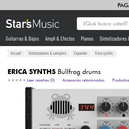
PAG
Guitarras & Bajos
Ampli & Efectos
Pianos
Sintetizadores
Guitarras & Bajos
Accueil
Sintetizadores & samplers
Expander
Erica synths
Sintetizadores & samplers
ERICA SYNTHS
Bullfrog drums
★
★
★
★
★
★
★
★
★
★
Leer reseñas (0)
Accesorios relacionados
Productos
Micros
Luces
Violines y cuarteto