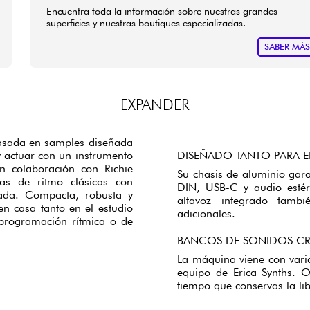
Encuentra toda la información sobre nuestras grandes
superficies y nuestras boutiques especializadas.
SABER MÁ
EXPANDER
asada en samples diseñada
y actuar con un instrumento
DISEÑADO TANTO PARA E
n colaboración con Richie
Su chasis de aluminio gara
as de ritmo clásicas con
DIN, USB-C y audio estére
ada. Compacta, robusta y
altavoz integrado tamb
n casa tanto en el estudio
adicionales.
 programación rítmica o de
BANCOS DE SONIDOS CR
La máquina viene con varia
equipo de Erica Synths. O
tiempo que conservas la li