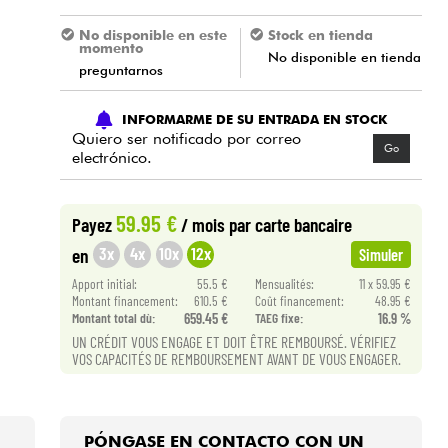
No disponible en este
Stock en tienda
momento
No disponible en tienda
preguntarnos
INFORMARME DE SU ENTRADA EN STOCK
Quiero ser notificado por correo
Go
electrónico.
59.95 €
Payez
/ mois
par carte bancaire
3x
4x
10x
12x
en
Simuler
Apport initial:
55.5 €
Mensualités:
11 x 59.95 €
Montant financement:
610.5 €
Coût financement:
48.95 €
Montant total dù:
659.45 €
TAEG fixe:
16.9 %
UN CRÉDIT VOUS ENGAGE ET DOIT ÊTRE REMBOURSÉ. VÉRIFIEZ
VOS CAPACITÉS DE REMBOURSEMENT AVANT DE VOUS ENGAGER.
PÓNGASE EN CONTACTO CON UN