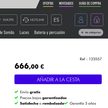
OFERTAS
NOVEDADES
GUÍAS DE COMPRA
ES
SHOPS
HOTLINE
0
France
de Sonido
Luces
Batería y percusión
de catégories
Belgique
Pianos
België
Auriculares
Deutschland
Ref : 123557
666
,00 €
Nederland
Sistemas de Sonido
English
AÑADIR A LA CESTA
Vientos
Envío
gratis
Cables & Acces.
Precios bajos
garantizados
Satisfecho
o
rembolsado
Garantía 3 años