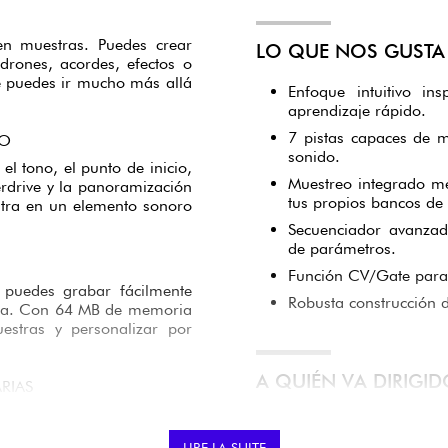
en muestras. Puedes crear
LO QUE NOS GUSTA 
 drones, acordes, efectos o
que puedes ir mucho más allá
Enfoque intuitivo in
aprendizaje rápido.
7 pistas capaces de m
DO
sonido.
el tono, el punto de inicio,
Muestreo integrado me
erdrive y la panoramización
tus propios bancos de
tra en un elemento sonoro
Secuenciador avanzado
de parámetros.
Función CV/Gate para 
 puedes grabar fácilmente
Robusta construcción d
ina. Con 64 MB de memoria
estras y personalizar por
A QUIÉN VA DIRIGI
RIAS
las famosas cajas de ritmos
Principiantes que qu
n de grooves complejos sin
sencilla y divertida.
LIRE LA SUITE