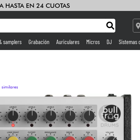
A HASTA EN 24 CUOTAS
 & samplers
Grabación
Auriculares
Micros
DJ
Sistemas 
Ampli & Efectos
Grabación
 similares
DJ
Batería y percusión
Niños