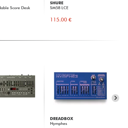
SHURE
X-
dable Score Desk
SM58 LCE
XH
115.00 €
39
DREADBOX
RO
Nymphes
JD