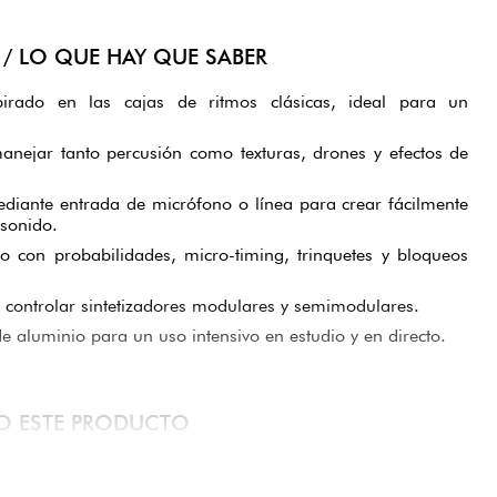
/ LO QUE HAY QUE SABER
spirado en las cajas de ritmos clásicas, ideal para un
anejar tanto percusión como texturas, drones y efectos de
diante entrada de micrófono o línea para crear fácilmente
 sonido.
 con probabilidades, micro-timing, trinquetes y bloqueos
controlar sintetizadores modulares y semimodulares.
e aluminio para un uso intensivo en estudio y en directo.
DO ESTE PRODUCTO
ieran descubrir la programación rítmica con una máquina