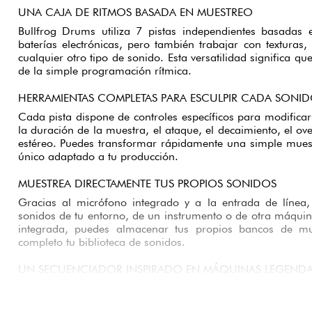
UNA CAJA DE RITMOS BASADA EN MUESTREO
Bullfrog Drums utiliza 7 pistas independientes basadas 
baterías electrónicas, pero también trabajar con texturas,
cualquier otro tipo de sonido. Esta versatilidad significa 
de la simple programación rítmica.
HERRAMIENTAS COMPLETAS PARA ESCULPIR CADA SONI
Cada pista dispone de controles específicos para modificar 
la duración de la muestra, el ataque, el decaimiento, el ov
estéreo. Puedes transformar rápidamente una simple mues
único adaptado a tu producción.
MUESTREA DIRECTAMENTE TUS PROPIOS SONIDOS
Gracias al micrófono integrado y a la entrada de línea,
sonidos de tu entorno, de un instrumento o de otra máqu
integrada, puedes almacenar tus propios bancos de mu
completo tu biblioteca de sonidos.
UN SECUENCIADOR INSPIRADO EN MÁQUINAS LEGENDA
El secuenciador por pasos adopta el enfoque intuitivo de 
X0X. Con hasta 64 pasos por patrón, facilita la creació