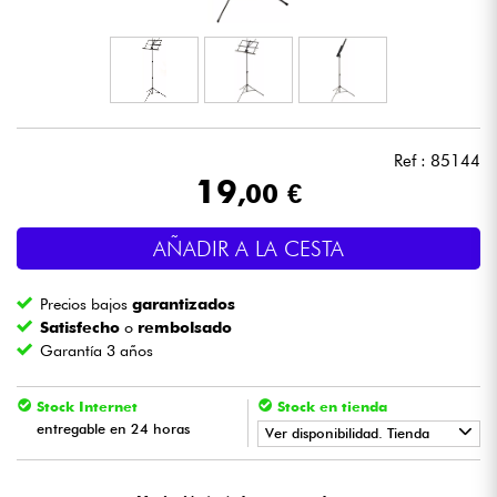
Auriculares
Micros
DJ
Ref : 85144
19
,00 €
Sistemas de Sonido
AÑADIR A LA CESTA
Luces
Precios bajos
garantizados
Batería y percusión
Satisfecho
o
rembolsado
Garantía 3 años
Vientos
Stock Internet
Stock en tienda
entregable en 24 horas
Violines y cuarteto
Ver disponibilidad. Tienda
•
Star
'
S
Music
BORDEAUX
Niños