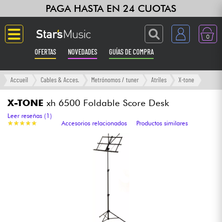
PAGA HASTA EN 24 CUOTAS
0
OFERTAS
NOVEDADES
GUÍAS DE COMPRA
Langue
Accueil
Cables & Acces.
Metrónomos / tuner
Atriles
X-tone
Guitarras & Bajos
X-TONE
xh 6500 Foldable Score Desk
Leer reseñas (1)
★
★
★
★
★
★
★
★
★
★
Accesorios relacionados
Productos similares
Ampli & Efectos
Pianos
Sintetizadores & samplers
Grabación