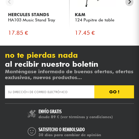
HERCULES STANDS
K&M
HA103 Music Stand Tray
124 Pupitre de table
17.85 €
17.45 €
no te pierdas nada
al recibir nuestro boletín
Manténgase informado de buenas ofertas, ofertas
exclusivas, nuevos productos...
GO !
ENVÍO GRATIS
desde 89 €
(ver términos y condiciones)
SATISFECHO O REMBOLSADO
30 días para cambiar de opinión