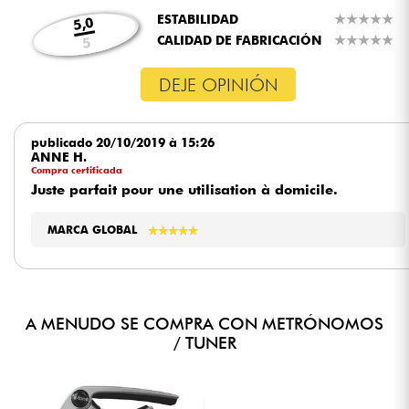
ESTABILIDAD
★
★
★
★
★
★
★
★
★
★
5,0
CALIDAD DE FABRICACIÓN
★
★
★
★
★
★
★
★
★
★
5
DEJE OPINIÓN
publicado 20/10/2019 à 15:26
ANNE H.
Compra certificada
Juste parfait pour une utilisation à domicile.
MARCA GLOBAL
★
★
★
★
★
★
★
★
★
★
A MENUDO SE COMPRA CON METRÓNOMOS
/ TUNER