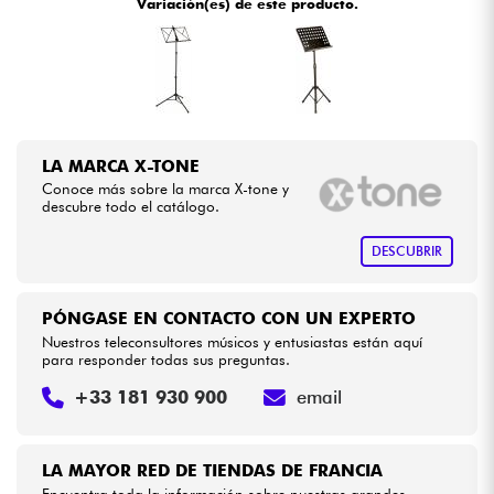
Variación(es) de este producto.
•
Star
'
S
Music
BRUXELLES
Cables & Acces.
•
Star
'
S
Music
LILLE
HiFi
•
Star
'
S
Music
LYON
LA MARCA X-TONE
•
Bundle
Star
'
S
Music
PARIS
Conoce más sobre la marca X-tone y
descubre todo el catálogo.
•
Ver nuestras marcas
Star
'
S
Music
TOULOUSE
DESCUBRIR
PÓNGASE EN CONTACTO CON UN EXPERTO
Nuestros teleconsultores músicos y entusiastas están aquí
para responder todas sus preguntas.
+33 181 930 900
email
LA MAYOR RED DE TIENDAS DE FRANCIA