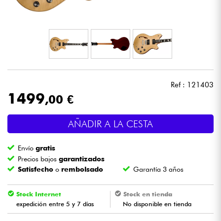
Auriculares
Micros
DJ
Ref : 121403
Sistemas de Sonido
1499
,00 €
Luces
AÑADIR A LA CESTA
Batería y percusión
Envío
gratis
Precios bajos
garantizados
Vientos
Satisfecho
o
rembolsado
Garantía 3 años
Violines y cuarteto
Stock Internet
Stock en tienda
expedición entre 5 y 7 días
No disponible en tienda
Niños