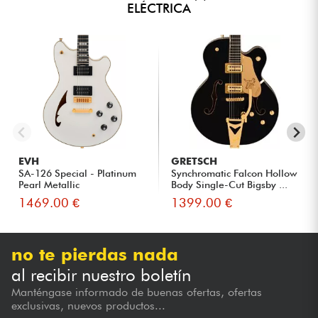
ELÉCTRICA
EVH
GRETSCH
SA-126 Special - Platinum
Synchromatic Falcon Hollow
Pearl Metallic
Body Single-Cut Bigsby ...
1469.00 €
1399.00 €
no te pierdas nada
al recibir nuestro boletín
Manténgase informado de buenas ofertas, ofertas
exclusivas, nuevos productos...