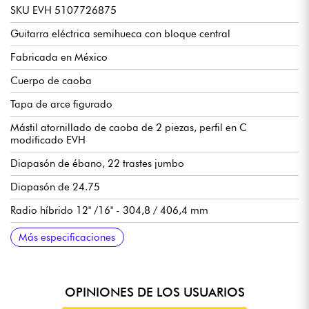
SKU EVH 5107726875
Guitarra eléctrica semihueca con bloque central
Fabricada en México
Cuerpo de caoba
Tapa de arce figurado
Mástil atornillado de caoba de 2 piezas, perfil en C
modificado EVH
Diapasón de ébano, 22 trastes jumbo
Diapasón de 24.75
Radio híbrido 12" /16" - 304,8 / 406,4 mm
Anchura del mástil 1er traste 1,75" (44,45 mm)
Pastillas humbucker EVH SA-126 de doble bobinado
Volumen para cada pastilla
Tono para cada pastilla
Selector de pastillas de 3 posiciones
Puente / cordal EVH® T.O.M.
Clavijas de afinación EVH
Se vende con estuche rígido EVH® SA-126 Ivory
Más especificaciones
OPINIONES DE LOS USUARIOS