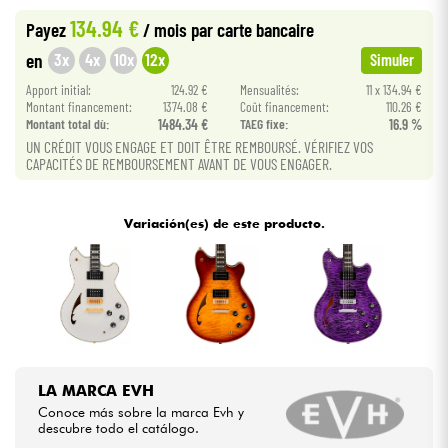
134.94 €
Payez
/ mois
par carte bancaire
Cables & Acces.
3x
4x
10x
12x
en
Simuler
Apport initial:
124.92 €
Mensualités:
11 x 134.94 €
HiFi
Montant financement:
1374.08 €
Coût financement:
110.26 €
Montant total dù:
1484.34 €
TAEG fixe:
16.9 %
UN CRÉDIT VOUS ENGAGE ET DOIT ÊTRE REMBOURSÉ. VÉRIFIEZ VOS
Bundle
CAPACITÉS DE REMBOURSEMENT AVANT DE VOUS ENGAGER.
Ver nuestras marcas
Variación(es) de este producto.
LA MARCA EVH
Conoce más sobre la marca Evh y
descubre todo el catálogo.