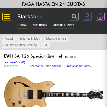
PAGA HASTA EN 24 CUOTAS
0
OFERTAS
NOVEDADES
GUÍAS DE COMPRA
Langue
Accueil
Guitarras & Bajos
Guitarra eléctrica
Guitarra eléctrica semi caja
Evh
Guitarras & Bajos
EVH
SA-126 Special QM - el natural
Ampli & Efectos
Leer reseñas (0)
★
★
★
★
★
★
★
★
★
★
Accesorios relacionados
Productos similares
Pianos
Sintetizadores & samplers
Grabación