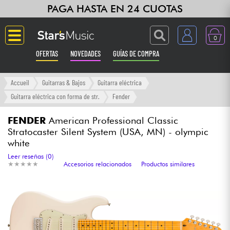
PAGA HASTA EN 24 CUOTAS
0
OFERTAS
NOVEDADES
GUÍAS DE COMPRA
Langue
Accueil
Guitarras & Bajos
Guitarra eléctrica
Guitarra eléctrica con forma de str.
Fender
Guitarras & Bajos
FENDER
American Professional Classic
Stratocaster Silent System (USA, MN) - olympic
Ampli & Efectos
white
Leer reseñas (0)
Pianos
★
★
★
★
★
★
★
★
★
★
Accesorios relacionados
Productos similares
Sintetizadores & samplers
Grabación