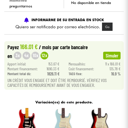
momento
No disponible en tienda
preguntarnos
Cables & Acces.
INFORMARME DE SU ENTRADA EN STOCK
Quiero ser notificado por correo electrónico.
Go
HiFi
Bundle
166.01 €
Payez
/ mois
par carte bancaire
3x
4x
10x
12x
en
Simuler
Ver nuestras marcas
Apport initial:
153.67 €
Mensualités:
11 x 166.01 €
Montant financement:
1690.33 €
Coût financement:
135.78 €
Montant total dù:
1826.11 €
TAEG fixe:
16.9 %
UN CRÉDIT VOUS ENGAGE ET DOIT ÊTRE REMBOURSÉ. VÉRIFIEZ VOS
CAPACITÉS DE REMBOURSEMENT AVANT DE VOUS ENGAGER.
Variación(es) de este producto.