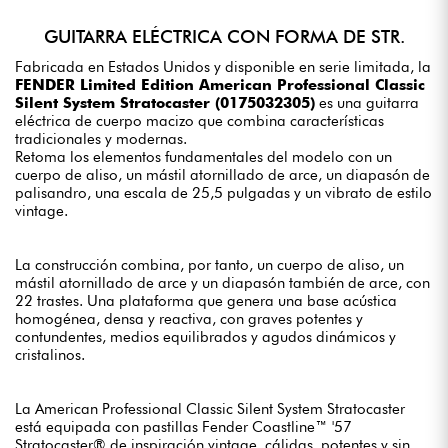
GUITARRA ELÉCTRICA CON FORMA DE STR.
Fabricada en Estados Unidos y disponible en serie limitada, la
FENDER Limited Edition American Professional Classic
Silent System Stratocaster (0175032305)
es una guitarra
eléctrica de cuerpo macizo que combina características
tradicionales y modernas.
Retoma los elementos fundamentales del modelo con un
cuerpo de aliso, un mástil atornillado de arce, un diapasón de
palisandro, una escala de 25,5 pulgadas y un vibrato de estilo
vintage.
La construcción combina, por tanto, un cuerpo de aliso, un
mástil atornillado de arce y un diapasón también de arce, con
22 trastes. Una plataforma que genera una base acústica
homogénea, densa y reactiva, con graves potentes y
contundentes, medios equilibrados y agudos dinámicos y
cristalinos.
La American Professional Classic Silent System Stratocaster
está equipada con pastillas Fender Coastline™ '57
Stratocaster® de inspiración vintage, cálidas, potentes y sin