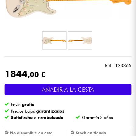
Auriculares
Micros
DJ
Sistemas de Sonido
Ref : 123365
Luces
1844
,00 €
Batería y percusión
AÑADIR A LA CESTA
Vientos
Envío
gratis
Precios bajos
garantizados
Satisfecho
o
rembolsado
Garantía 3 años
Violines y cuarteto
No disponible en este
Stock en tienda
Niños