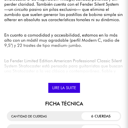
perder claridad. También cuenta con el Fender Silent System
—un circuito pasivo sin pilas exclusivo— que elimina el
zumbido que suelen generar las pastillas de bobina simple sin
alterar en absoluto sus características tonales ni su dinámica.
En cuanto a comodidad y accesibilidad, estamos en lo más
alto con un mástil muy agradable (perfil Modern C, radio de
9,5") y 22 trastes de tipo medium-jumbo.
La Fender Limited Edition American Professional Classic Silent
System Stratocaster está pensada para guitarristas que buscan
una Stratocaster a la vez clásica y contemporánea, fiable y
funcional.
Se vende con funda Fender
LIRE LA SUITE
FICHA TÉCNICA
6 CUERDAS
CANTIDAD DE CUERDAS