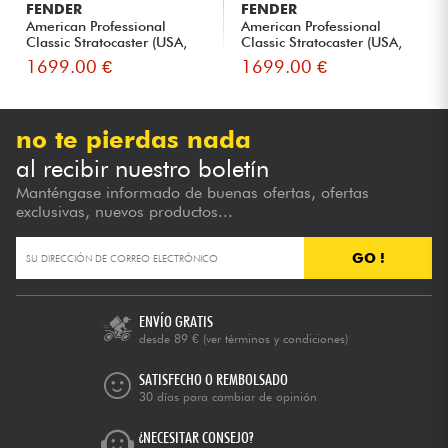
FENDER
FENDER
American Professional
American Professional
Classic Stratocaster (USA,
Classic Stratocaster (USA,
R...
R...
1699.00 €
1699.00 €
no te pierdas nada
al recibir nuestro boletín
Manténgase informado de buenas ofertas, ofertas
exclusivas, nuevos productos...
GO !
ENVÍO GRATIS
desde 89 €
(ver términos y condiciones)
SATISFECHO O REMBOLSADO
30 días para cambiar de opinión
¿NECESITAR CONSEJO?