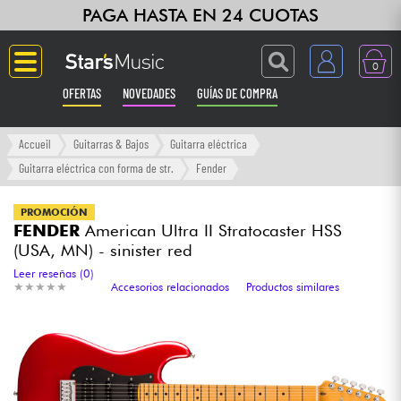
PAGA HASTA EN 24 CUOTAS
0
OFERTAS
NOVEDADES
GUÍAS DE COMPRA
Langue
Accueil
Guitarras & Bajos
Guitarra eléctrica
Guitarra eléctrica con forma de str.
Fender
Guitarras & Bajos
PROMOCIÓN
FENDER
American Ultra II Stratocaster HSS
Ampli & Efectos
(USA, MN) - sinister red
Leer reseñas (0)
Pianos
★
★
★
★
★
★
★
★
★
★
Accesorios relacionados
Productos similares
Sintetizadores & samplers
Grabación