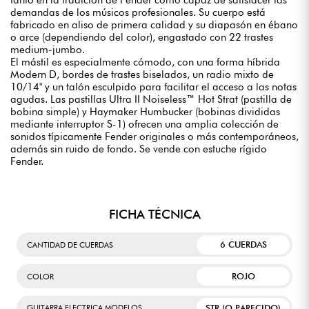
tanto en la tradición de Fender como capaz de satisfacer las
demandas de los músicos profesionales. Su cuerpo está
fabricado en aliso de primera calidad y su diapasón en ébano
o arce (dependiendo del color), engastado con 22 trastes
medium-jumbo.
El mástil es especialmente cómodo, con una forma híbrida
Modern D, bordes de trastes biselados, un radio mixto de
10/14" y un talón esculpido para facilitar el acceso a las notas
agudas. Las pastillas Ultra II Noiseless™ Hot Strat (pastilla de
bobina simple) y Haymaker Humbucker (bobinas divididas
mediante interruptor S-1) ofrecen una amplia colección de
sonidos típicamente Fender originales o más contemporáneos,
además sin ruido de fondo. Se vende con estuche rígido
Fender.
FICHA TÉCNICA
6 CUERDAS
CANTIDAD DE CUERDAS
ROJO
COLOR
STR (O PARECIDO)
GUITARRA ELECTRICA MODELOS