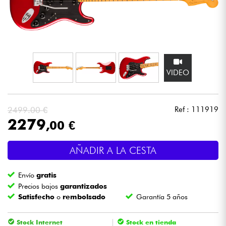
Auriculares
Micros
DJ
VIDEO
Sistemas de Sonido
2499.00 €
Ref : 111919
Luces
2279
,00 €
Batería y percusión
AÑADIR A LA CESTA
Vientos
Envío
gratis
Precios bajos
garantizados
Satisfecho
o
rembolsado
Garantía 5 años
Violines y cuarteto
Stock Internet
Stock en tienda
Niños