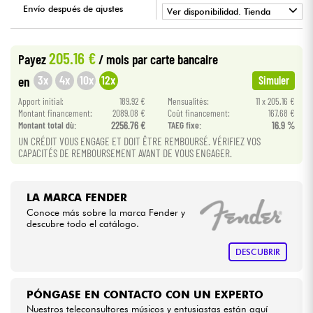
Envío después de ajustes
Ver disponibilidad. Tienda
•
Cables & Acces.
Star
'
S
Music
BRUXELLES
205.16 €
Payez
/ mois
par carte bancaire
HiFi
3x
4x
10x
12x
en
Simuler
Apport initial:
189.92 €
Mensualités:
11 x 205.16 €
Bundle
Montant financement:
2089.08 €
Coût financement:
167.68 €
Montant total dù:
2256.76 €
TAEG fixe:
16.9 %
Ver nuestras marcas
UN CRÉDIT VOUS ENGAGE ET DOIT ÊTRE REMBOURSÉ. VÉRIFIEZ VOS
CAPACITÉS DE REMBOURSEMENT AVANT DE VOUS ENGAGER.
LA MARCA FENDER
Conoce más sobre la marca Fender y
descubre todo el catálogo.
DESCUBRIR
PÓNGASE EN CONTACTO CON UN EXPERTO
Nuestros teleconsultores músicos y entusiastas están aquí