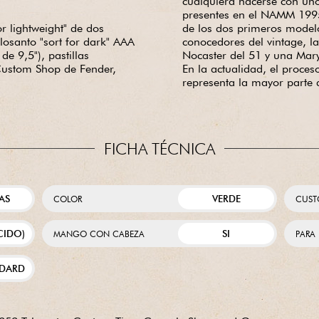
cualquiera hacerse con uno.
presentes en el NAMM 1995
or lightweight" de dos
de los dos primeros modelo
losanto "sort for dark" AAA
conocedores del vintage, l
de 9,5"), pastillas
Nocaster del 51 y una Mary
Custom Shop de Fender,
En la actualidad, el proce
representa la mayor parte 
FICHA TÉCNICA
AS
VERDE
COLOR
CUST
CIDO)
SI
MANGO CON CABEZA
PARA
DARD