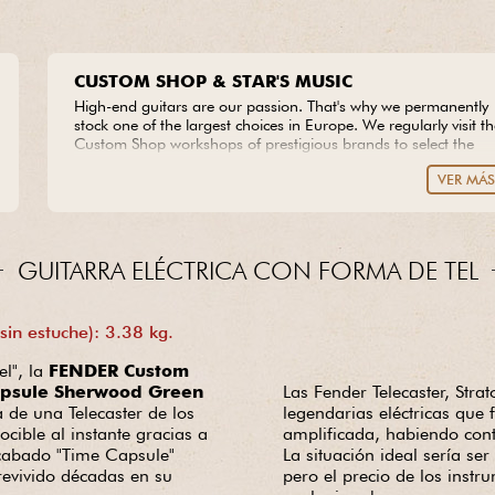
CUSTOM SHOP & STAR'S MUSIC
High-end guitars are our passion. That's why we permanently
stock one of the largest choices in Europe. We regularly visit t
Custom Shop workshops of prestigious brands to select the
most beautiful pieces of wood available, from which we create
VER MÁ
our own models. Do you dream of an extraordinary guitar?
Entrust us with your project with complete peace of mind.
GUITARRA ELÉCTRICA CON FORMA DE TEL
in estuche): 3.38 kg.
l", la
FENDER Custom
apsule Sherwood Green
Las Fender Telecaster, Stra
a de una Telecaster de los
legendarias eléctricas que 
ible al instante gracias a
amplificada, habiendo con
acabado "Time Capsule"
La situación ideal sería se
revivido décadas en su
pero el precio de los instr