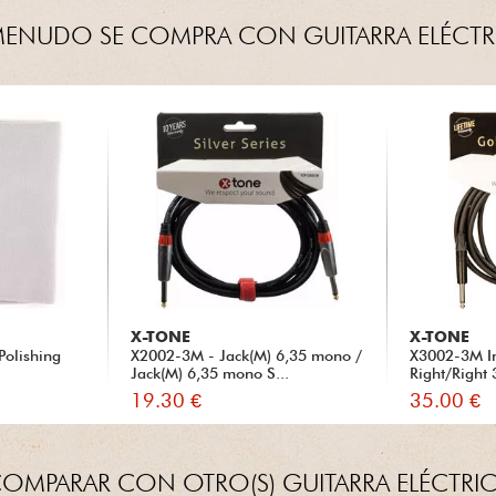
MENUDO SE COMPRA CON GUITARRA ELÉCTR
X-TONE
X-TONE
Polishing
X2002-3M - Jack(M) 6,35 mono /
X3002-3M I
Jack(M) 6,35 mono S...
Right/Right
19.30 €
35.00 €
OMPARAR CON OTRO(S) GUITARRA ELÉCTRI