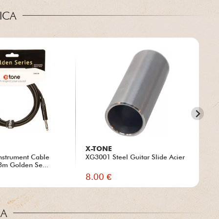
ICA
X-TONE
X-
nstrument Cable
XG3001 Steel Guitar Slide Acier
xg 
 3m Golden Se...
Str
8.00 €
45
CA