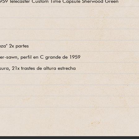
59 Telecaster Custom Time Capsule Sherwood Green
eza" 2x partes
ter-sawn, perfil en C grande de 1959
ura, 21x trastes de altura estrecha
stom Shop Hand-wound '58
intage
Custom Shop
stom Shop Deluxe marrón (interior amarillo), correa y COA