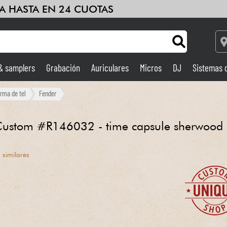
A HASTA EN 24 CUOTAS
 & samplers
Grabación
Auriculares
Micros
DJ
Sistemas 
Ampli & Efectos
orma de tel
Fender
Grabación
Custom #R146032 - time capsule sherwood
DJ
 similares
Batería y percusión
Niños