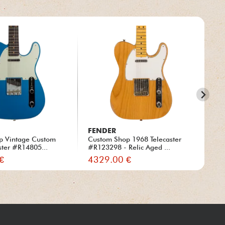
FENDER
FE
p Vintage Custom
Custom Shop 1968 Telecaster
Cu
ster #R14805...
#R123298 - Relic Aged ...
#C
€
4329.00 €
44