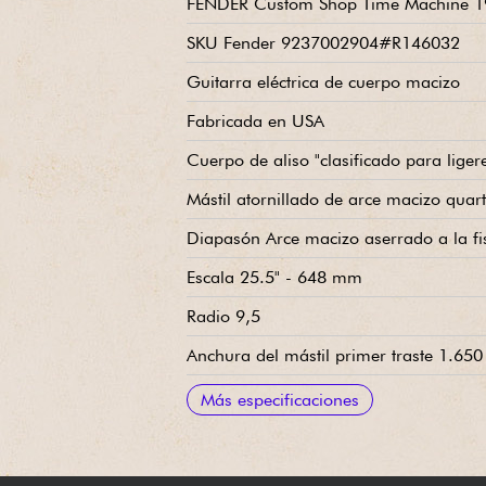
FENDER Custom Shop Time Machine 19
SKU Fender 9237002904#R146032
Guitarra eléctrica de cuerpo macizo
Fabricada en USA
Cuerpo de aliso "clasificado para liger
Mástil atornillado de arce macizo quar
Diapasón Arce macizo aserrado a la fis
Escala 25.5" - 648 mm
Radio 9,5
Anchura del mástil primer traste 1.650
Anchura del mástil último traste 2.200
Grosor del mástil 1er traste .850
Grosor del mástil 12º traste .990
Pastillas de bobina simple Fender Cu
Cableado Telecaster moderno
Volumen maestro
Tono Master
Selector de pastillas de 3 posiciones
Puente Fender Custom Shop de estilo v
Clavijas de afinación vintage Fender 
Barniz de nitrocelulosa
Se vende con estuche rígido Fender Cu
Más especificaciones