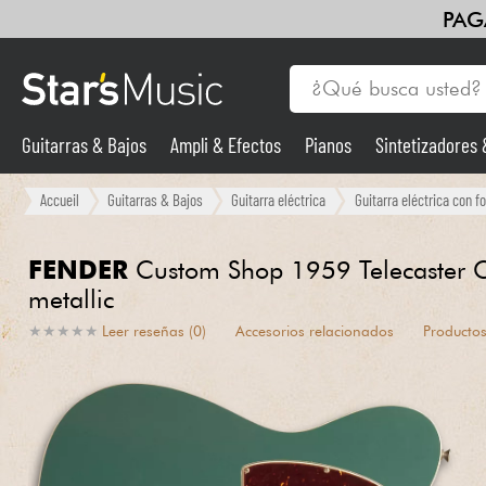
PAG
Guitarras & Bajos
Ampli & Efectos
Pianos
Sintetizadores
Guitarras & Bajos
Accueil
Guitarras & Bajos
Guitarra eléctrica
Guitarra eléctrica con f
Sintetizadores & samplers
FENDER
Custom Shop 1959 Telecaster 
metallic
Micros
★
★
★
★
★
★
★
★
★
★
Leer reseñas (0)
Accesorios relacionados
Productos
Luces
Violines y cuarteto