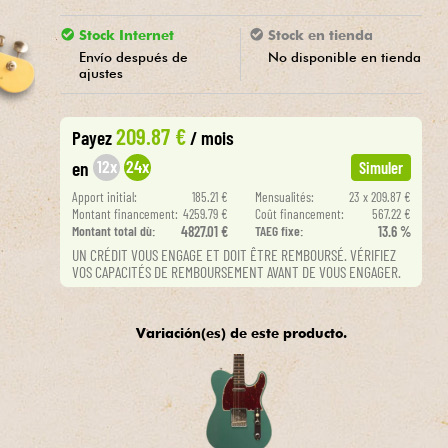
Stock Internet
Stock en tienda
Envío después de
No disponible en tienda
ajustes
209.87 €
Payez
/ mois
12x
24x
en
Simuler
Apport initial:
185.21 €
Mensualités:
23 x 209.87 €
Montant financement:
4259.79 €
Coût financement:
567.22 €
Montant total dù:
4827.01 €
TAEG fixe:
13.6 %
UN CRÉDIT VOUS ENGAGE ET DOIT ÊTRE REMBOURSÉ. VÉRIFIEZ
VOS CAPACITÉS DE REMBOURSEMENT AVANT DE VOUS ENGAGER.
Variación(es) de este producto.