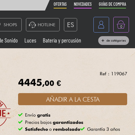
OFERTAS
NOVEDADES
GUÍAS DE COMPRA
ES
SHOPS
HOTLINE
0
France
de Sonido
Luces
Batería y percusión
de catégories
Belgique
Pianos
België
Auriculares
Deutschland
Ref : 119067
4445
,00 €
Nederland
Sistemas de Sonido
English
AÑADIR A LA CESTA
Vientos
Envío
gratis
Cables & Acces.
Precios bajos
garantizados
Satisfecho
o
rembolsado
Garantía 3 años