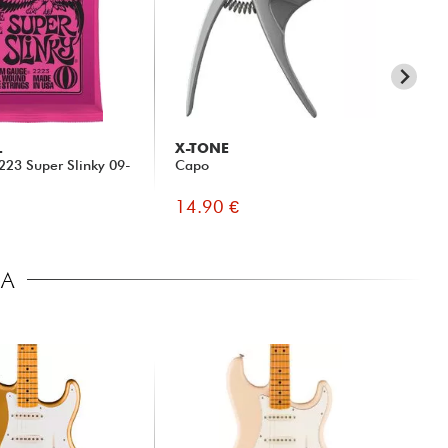
L
X-TONE
X-
 2223 Super Slinky 09-
Capo
XG3
14.90 €
8.
CA