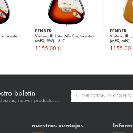
FENDER
FENDER
tratocaster
Vintera III Late '60s Stratocaster
Vintera III L
(MEX, RW) - 3-C...
(MEX, MN) - 
1155.00 €
1155.00 
estro boletín
lusivas, nuevos productos...
nuestras ventajas
Inform