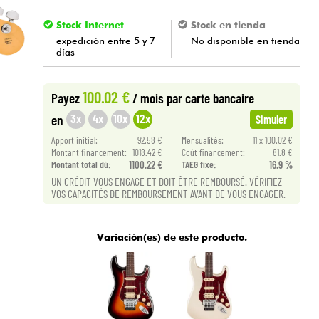
Stock Internet
Stock en tienda
expedición entre 5 y 7
No disponible en tienda
días
100.02 €
Payez
/ mois
par carte bancaire
3x
4x
10x
12x
en
Simuler
Apport initial:
92.58 €
Mensualités:
11 x 100.02 €
Montant financement:
1018.42 €
Coût financement:
81.8 €
Montant total dù:
1100.22 €
TAEG fixe:
16.9 %
UN CRÉDIT VOUS ENGAGE ET DOIT ÊTRE REMBOURSÉ. VÉRIFIEZ
VOS CAPACITÉS DE REMBOURSEMENT AVANT DE VOUS ENGAGER.
Variación(es) de este producto.