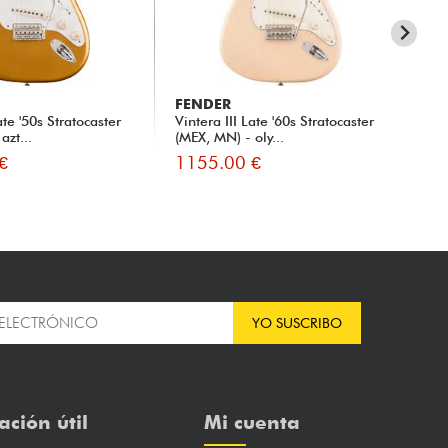
FENDER
FE
ate '50s Stratocaster
Vintera III Late '60s Stratocaster
Vin
azt...
(MEX, MN) - oly...
(ME
€
1155.00 €
11
YO SUSCRIBO
ación útil
Mi cuenta