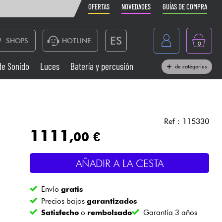
OFERTAS
NOVEDADES
GUÍAS DE COMPRA
ES
SHOPS
HOTLINE
0
France
de Sonido
Luces
Batería y percusión
de catégories
Belgique
Pianos
België
Auriculares
Deutschland
Ref : 115330
1111
,00 €
Nederland
Sistemas de Sonido
English
AÑADIR A LA CESTA
Vientos
Envío
gratis
Cables & Acces.
Precios bajos
garantizados
Satisfecho
o
rembolsado
Garantía 3 años