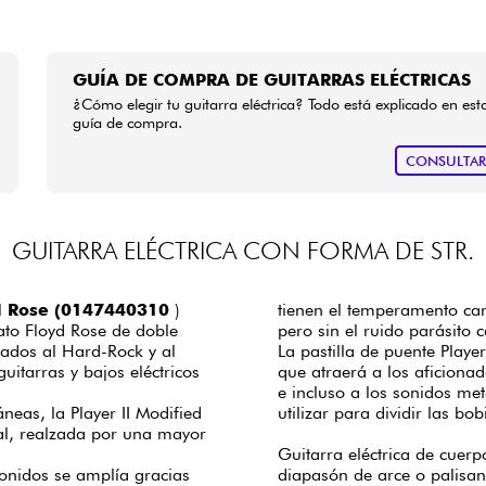
GUÍA DE COMPRA DE GUITARRAS ELÉCTRICAS
¿Cómo elegir tu guitarra eléctrica? Todo está explicado en est
guía de compra.
CONSULTA
GUITARRA ELÉCTRICA CON FORMA DE STR.
yd Rose (0147440310
)
tienen el temperamento cara
ato Floyd Rose de doble
pero sin el ruido parásito
nados al Hard-Rock y al
La pastilla de puente Play
uitarras y bajos eléctricos
que atraerá a los aficiona
e incluso a los sonidos me
eas, la Player II Modified
utilizar para dividir las bo
nal, realzada por una mayor
Guitarra eléctrica de cuerp
onidos se amplía gracias
diapasón de arce o palisand