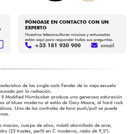
PÓNGASE EN CONTACTO CON UN
EXPERTO
a
Nuestros teleconsultores músicos y entusiastas
están aquí para responder todas sus preguntas.
+33 181 930 900
email
R
cterístico de las single-coils Fender de la vieja escuela
 causado por la radiación.
er II Modified Humbucker produce una generosa saturación
dos al blues moderno al estilo de Gary Moore, al hard rock
tálicos. Uno de los controles de tono push/pull se puede
binas.
o macizo, cuerpo de aliso, mástil atornillado de arce,
ro (22 trastes, perfil en C moderno, radio de 9,5").