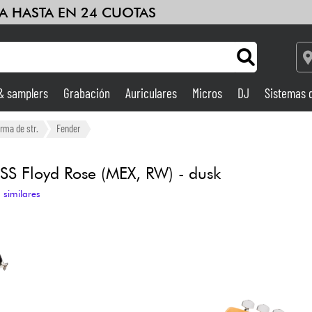
A HASTA EN 24 CUOTAS
 & samplers
Grabación
Auriculares
Micros
DJ
Sistemas 
Ampli & Efectos
orma de str.
Fender
Grabación
HSS Floyd Rose (MEX, RW) - dusk
 similares
DJ
Batería y percusión
Niños