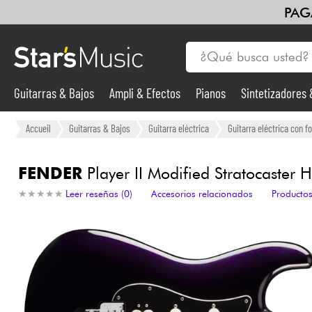
PAG
Guitarras & Bajos
Ampli & Efectos
Pianos
Sintetizadores
Guitarras & Bajos
Accueil
Guitarras & Bajos
Guitarra eléctrica
Guitarra eléctrica con f
Sintetizadores & samplers
FENDER
Player II Modified Stratocaster 
★
★
★
★
★
★
★
★
★
★
Leer reseñas (0)
Accesorios relacionados
Productos
Micros
Luces
Violines y cuarteto