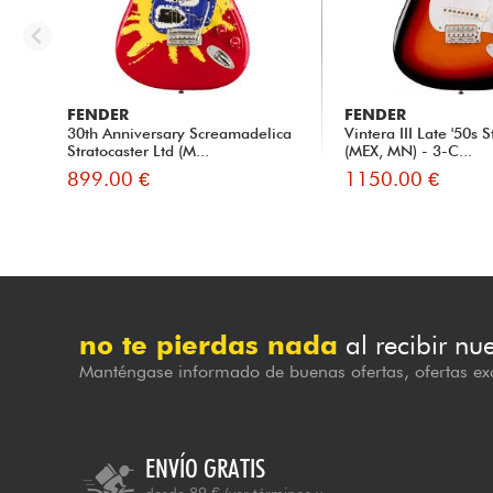
FENDER
FENDER
30th Anniversary Screamadelica
Vintera III Late '50s S
Stratocaster Ltd (M...
(MEX, MN) - 3-C...
899.00 €
1150.00 €
no te pierdas nada
al recibir nu
Manténgase informado de buenas ofertas, ofertas exc
ENVÍO GRATIS
desde 89 €
(ver términos y