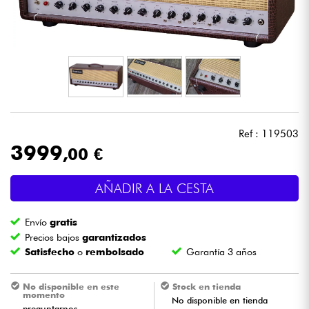
Auriculares
Micros
DJ
Sistemas de Sonido
Ref : 119503
3999
,00 €
Luces
AÑADIR A LA CESTA
Batería y percusión
Envío
gratis
Vientos
Precios bajos
garantizados
Satisfecho
o
rembolsado
Garantía 3 años
Violines y cuarteto
No disponible en este
Stock en tienda
momento
No disponible en tienda
Niños
preguntarnos