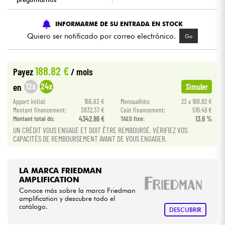
Cables & Acces.
INFORMARME DE SU ENTRADA EN STOCK
Quiero ser notificado por correo electrónico.
Go
HiFi
188.82 €
Payez
/ mois
Bundle
12x
24x
en
Simuler
Ver nuestras marcas
Apport initial:
166.63 €
Mensualités:
23 x 188.82 €
Montant financement:
3832.37 €
Coût financement:
510.49 €
Montant total dù:
4342.86 €
TAEG fixe:
13.6 %
UN CRÉDIT VOUS ENGAGE ET DOIT ÊTRE REMBOURSÉ. VÉRIFIEZ VOS
CAPACITÉS DE REMBOURSEMENT AVANT DE VOUS ENGAGER.
LA MARCA FRIEDMAN
AMPLIFICATION
Conoce más sobre la marca Friedman
amplification y descubre todo el
catálogo.
DESCUBRIR