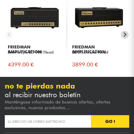
FRIEDMAN
FRIEDMAN
AMPLIFICATION
AMPLIFICATION
Brown Eye BE-100 Head
BE 50 Deluxe Head
4399.00 €
3899.00 €
no te pierdas nada
al recibir nuestro boletín
Manténgase informado de buenas ofertas, ofertas
exclusivas, nuevos productos...
GO !