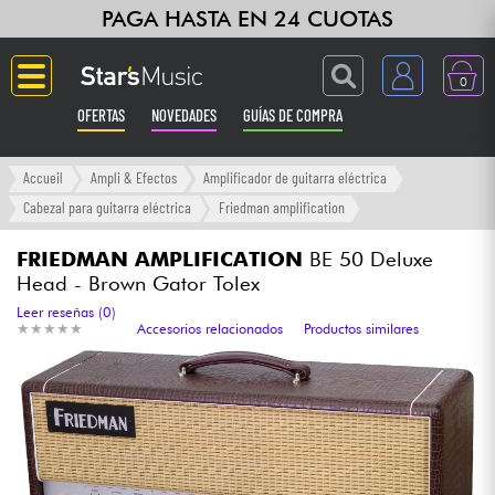
PAGA HASTA EN 24 CUOTAS
0
OFERTAS
NOVEDADES
GUÍAS DE COMPRA
Langue
Accueil
Ampli & Efectos
Amplificador de guitarra eléctrica
Cabezal para guitarra eléctrica
Friedman amplification
Guitarras & Bajos
FRIEDMAN AMPLIFICATION
BE 50 Deluxe
Head - Brown Gator Tolex
Ampli & Efectos
Leer reseñas (0)
★
★
★
★
★
★
★
★
★
★
Accesorios relacionados
Productos similares
Pianos
Sintetizadores & samplers
Grabación