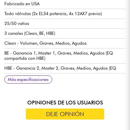
Fabricado en USA
Todo válvulas (2x EL34 potencia, 4x 12AX7 previo)
25/50 vatios
3 canales (Clean, BE, HBE)
Clean - Volumen, Graves, Medios, Agudos
BE - Ganancia 1, Master 1, Graves, Medios, Agudos (EQ
compartida con HBE)
HBE - Ganancia 2, Master 2, Graves, Medios, Agudos (EQ
compartido con BE)
Conmutador Fat: potencia la calidez y el grosor de las
Conmutador de estructura de ganancia de 3 vías: determina
Conmutador de voz de 3 vías: ajusta la respuesta de alta
Thump: aumenta o disminuye la resonancia de las frecuencias
Bucle de efectos ultratransparente
2 salidas de altavoz de 8 ohmios
1x salida de altavoz de 16 ohmios
Transformadores USA personalizados
Profundidad x Anchura x Altura 3,97 x 12,13 x 4,99 cm
13,83 kg / 30,5 lbs
Más especificaciones
frecuencias graves
el nivel de ganancia general
frecuencia de los canales saturados
bajas
OPINIONES DE LOS USUARIOS
DEJE OPINIÓN