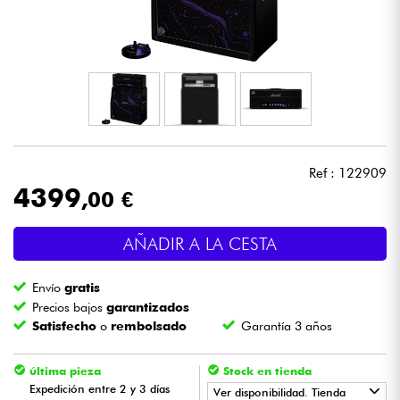
Auriculares
Micros
DJ
Sistemas de Sonido
Ref : 122909
4399
,00 €
Luces
AÑADIR A LA CESTA
Batería y percusión
Envío
gratis
Vientos
Precios bajos
garantizados
Satisfecho
o
rembolsado
Garantía 3 años
Violines y cuarteto
última pieza
Stock en tienda
Expedición entre 2 y 3 días
Ver disponibilidad. Tienda
Niños