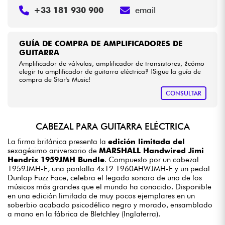
+33 181 930 900
email
GUÍA DE COMPRA DE AMPLIFICADORES DE
GUITARRA
Amplificador de válvulas, amplificador de transistores, ¿cómo
elegir tu amplificador de guitarra eléctrica? ¡Sigue la guía de
compra de Star's Music!
CONSULTAR
CABEZAL PARA GUITARRA ELÉCTRICA
La firma británica presenta la
edición limitada del
sexagésimo aniversario de
MARSHALL Handwired Jimi
Hendrix 1959JMH Bundle
. Compuesto por un cabezal
1959JMH-E, una pantalla 4x12 1960AHWJMH-E y un pedal
Dunlop Fuzz Face, celebra el legado sonoro de uno de los
músicos más grandes que el mundo ha conocido. Disponible
en una edición limitada de muy pocos ejemplares en un
soberbio acabado psicodélico negro y morado, ensamblado
a mano en la fábrica de Bletchley (Inglaterra).