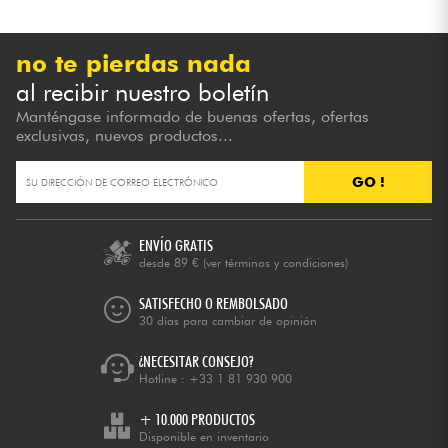
no te pierdas nada
al recibir nuestro boletín
Manténgase informado de buenas ofertas, ofertas
exclusivas, nuevos productos...
GO !
ENVÍO GRATIS
desde 89 €
(ver términos y condiciones)
SATISFECHO O REMBOLSADO
30 días para cambiar de opinión
¿NECESITAR CONSEJO?
Hotline :
+33 1 81 930 900
+ 10.000 PRODUCTOS
Disponible en inventario