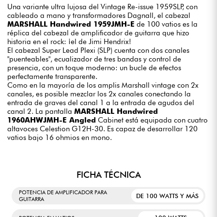
Una variante ultra lujosa del Vintage Re-issue 1959SLP, con
cableado a mano y transformadores Dagnall, el cabezal
MARSHALL Handwired 1959JMH-E
de 100 vatios es la
réplica del cabezal de amplificador de guitarra que hizo
historia en el rock: ¡el de Jimi Hendrix!
El cabezal Super Lead Plexi (SLP) cuenta con dos canales
"puenteables", ecualizador de tres bandas y control de
presencia, con un toque moderno: un bucle de efectos
perfectamente transparente.
Como en la mayoría de los amplis Marshall vintage con 2x
canales, es posible mezclar los 2x canales conectando la
entrada de graves del canal 1 a la entrada de agudos del
canal 2. La pantalla
MARSHALL Handwired
1960AHWJMH-E Angled
Cabinet está equipada con cuatro
altavoces Celestion G12H-30. Es capaz de desarrollar 120
vatios bajo 16 ohmios en mono.
FICHA TÉCNICA
POTENCIA DE AMPLIFICADOR PARA
DE 100 WATTS Y MÁS
GUITARRA