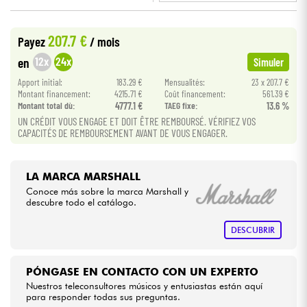
•
Star
'
S
Music
LYON
Cables & Acces.
207.7 €
Payez
/ mois
12x
24x
en
Simuler
HiFi
Apport initial:
183.29 €
Mensualités:
23 x 207.7 €
Montant financement:
4215.71 €
Coût financement:
561.39 €
Montant total dù:
4777.1 €
TAEG fixe:
13.6 %
Bundle
UN CRÉDIT VOUS ENGAGE ET DOIT ÊTRE REMBOURSÉ. VÉRIFIEZ VOS
CAPACITÉS DE REMBOURSEMENT AVANT DE VOUS ENGAGER.
Ver nuestras marcas
LA MARCA MARSHALL
Conoce más sobre la marca Marshall y
descubre todo el catálogo.
DESCUBRIR
PÓNGASE EN CONTACTO CON UN EXPERTO
Nuestros teleconsultores músicos y entusiastas están aquí
para responder todas sus preguntas.