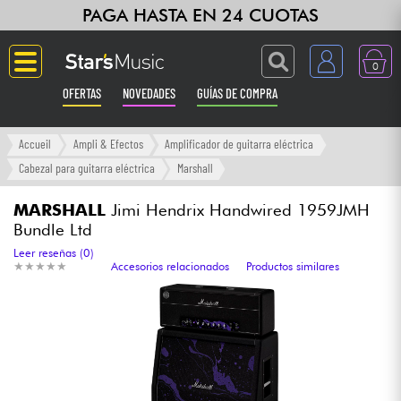
PAGA HASTA EN 24 CUOTAS
0
OFERTAS
NOVEDADES
GUÍAS DE COMPRA
Langue
Accueil
Ampli & Efectos
Amplificador de guitarra eléctrica
Cabezal para guitarra eléctrica
Marshall
Guitarras & Bajos
MARSHALL
Jimi Hendrix Handwired 1959JMH
Bundle Ltd
Ampli & Efectos
Leer reseñas (0)
★
★
★
★
★
★
★
★
★
★
Accesorios relacionados
Productos similares
Pianos
Sintetizadores & samplers
Grabación