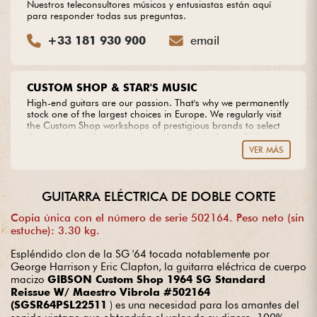
Nuestros teleconsultores músicos y entusiastas están aquí
para responder todas sus preguntas.
+33 181 930 900
email
CUSTOM SHOP & STAR'S MUSIC
High-end guitars are our passion. That's why we permanently
stock one of the largest choices in Europe. We regularly visit
the Custom Shop workshops of prestigious brands to select
the most beautiful pieces of wood available, from which we
create our own models. Do you dream of an extraordinary
VER MÁS
guitar? Entrust us with your project with complete peace of
mind.
GUITARRA ELÉCTRICA DE DOBLE CORTE
Copia única con el número de serie 502164. Peso neto (sin
estuche): 3.30 kg.
Espléndido clon de la SG '64 tocada notablemente por
George Harrison y Eric Clapton, la guitarra eléctrica de cuerpo
macizo
GIBSON Custom Shop 1964 SG Standard
Reissue W/ Maestro Vibrola #502164
(SGSR64PSL22511
) es una necesidad para los amantes del