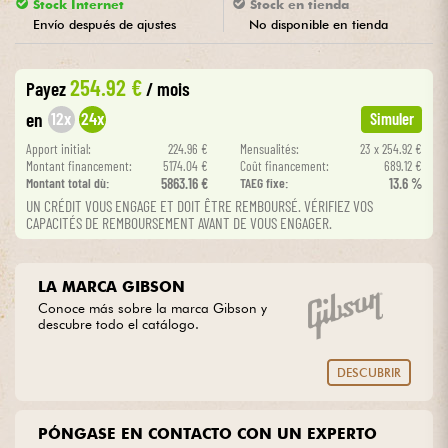
Stock Internet
Stock en tienda
Envío después de ajustes
No disponible en tienda
Cables & Acces.
254.92 €
Payez
/ mois
HiFi
12x
24x
en
Simuler
Apport initial:
224.96 €
Mensualités:
23 x 254.92 €
Bundle
Montant financement:
5174.04 €
Coût financement:
689.12 €
Montant total dù:
5863.16 €
TAEG fixe:
13.6 %
Ver nuestras marcas
UN CRÉDIT VOUS ENGAGE ET DOIT ÊTRE REMBOURSÉ. VÉRIFIEZ VOS
CAPACITÉS DE REMBOURSEMENT AVANT DE VOUS ENGAGER.
LA MARCA GIBSON
Conoce más sobre la marca Gibson y
descubre todo el catálogo.
DESCUBRIR
PÓNGASE EN CONTACTO CON UN EXPERTO