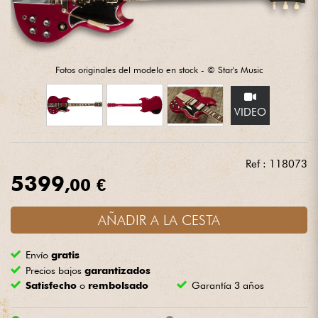
Auriculares
Micros
Fotos originales del modelo en stock - © Star's Music
DJ
VIDEO
Sistemas de Sonido
Ref : 118073
Luces
5399
,00 €
Batería y percusión
AÑADIR A LA CESTA
Vientos
Envío
gratis
Precios bajos
garantizados
Violines y cuarteto
Satisfecho
o
rembolsado
Garantía 3 años
Niños