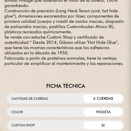
sonido vintage que obtendrán el valor de su dinero, 100%
garantizado.
Construcción de precisión (Long Neck Tenon joint, hot hide
glue*), dimensiones escaneadas por láser, componentes de
primera calidad (cuerpo y mástil de caoba maciza, diapasón
de palisandro macizo, pastillas Custombucker Alnico III),
plásticos recreados químicamente.
Se vende con estuche Custom Shop y certificado de
autenticidad * Desde 2014, Gibson utiliza "Hot Hide Glue",
que tiene las mismas características que los adhesivos
utilizados en la década de 1950.
Fabricado a partir de proteínas animales, tiene la ventaja
particular de simplificar el mantenimiento y las reparaciones.
FICHA TÉCNICA
6 CUERDAS
CANTIDAD DE CUERDAS
VIOLETA
COLOR
SI
CUSTOM SHOP