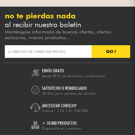
no te pierdas nada
al recibir nuestro boletín
Manténgase informado de buenas ofertas, ofertas
exclusivas, nuevos productos...
GO !
ENVÍO GRATIS
desde 89 €
(ver términos y condiciones)
SATISFECHO O REMBOLSADO
30 días para cambiar de opinión
¿NECESITAR CONSEJO?
Hotline :
+33 1 81 930 900
+ 10.000 PRODUCTOS
Disponible en inventario