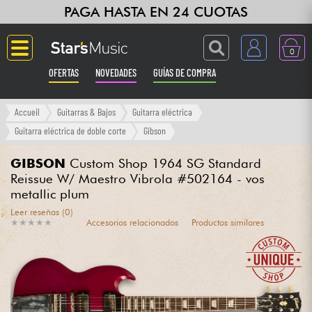
PAGA HASTA EN 24 CUOTAS
0
OFERTAS
NOVEDADES
GUÍAS DE COMPRA
Langue
Accueil
Guitarras & Bajos
Guitarra eléctrica
Guitarra eléctrica de doble corte
Gibson
Guitarras & Bajos
GIBSON
Custom Shop 1964 SG Standard
Reissue W/ Maestro Vibrola #502164 - vos
Ampli & Efectos
metallic plum
Leer reseñas (0)
Pianos
★
★
★
★
★
★
★
★
★
★
Accesorios relacionados
Productos similares
Sintetizadores & samplers
Grabación