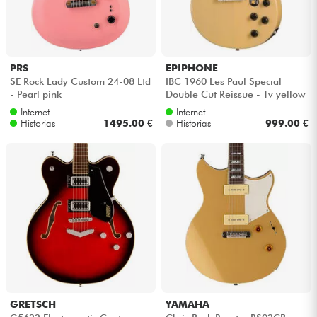
Auriculares
Micros
PRS
EPIPHONE
SE Rock Lady Custom 24-08 Ltd
IBC 1960 Les Paul Special
DJ
- Pearl pink
Double Cut Reissue - Tv yellow
Internet
Internet
Historias
1495.00 €
Historias
999.00 €
Sistemas de Sonido
Luces
Batería y percusión
Vientos
Violines y cuarteto
GRETSCH
YAMAHA
Niños