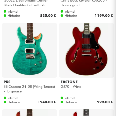
G5622 Electromatic Center
Chris Buck Revstar RS02CB -
Block Double-Cut with V-
Honey gold
Stoptail - Claret burst
Internet
Internet
Cables & Acces.
Historias
835.00 €
Historias
1199.00 €
HiFi
Bundle
Ver nuestras marcas
PRS
EASTONE
SE Custom 24-08 (Wing Tuners)
GJ70 - Wine
- Turquoise
Internet
Internet
Historias
1248.00 €
Historias
299.00 €