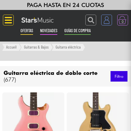
PAGA HASTA EN 24 CUOTAS
0
OFERTAS
NOVEDADES
GUÍAS DE COMPRA
Langue
Accueil
Guitarras & Bajos
Guitarra eléctrica
Guitarras & Bajos
Guitarra eléctrica de doble corte
Ampli & Efectos
Filtro
(677)
Pianos
Sintetizadores & samplers
Grabación