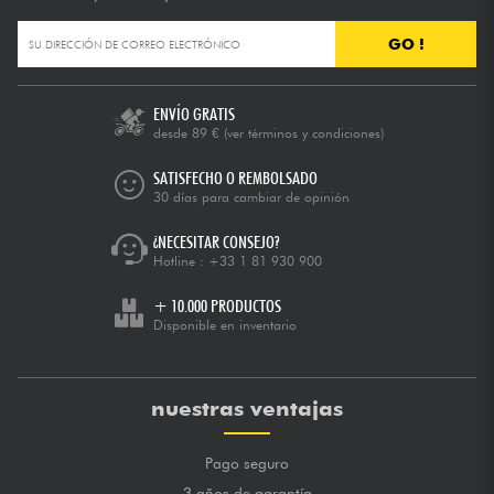
GO !
ENVÍO GRATIS
desde 89 €
(ver términos y condiciones)
SATISFECHO O REMBOLSADO
30 días para cambiar de opinión
¿NECESITAR CONSEJO?
Hotline :
+33 1 81 930 900
+ 10.000 PRODUCTOS
Disponible en inventario
nuestras ventajas
Pago seguro
3 años de garantía