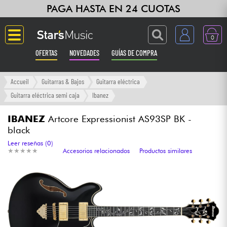
PAGA HASTA EN 24 CUOTAS
0
OFERTAS
NOVEDADES
GUÍAS DE COMPRA
Langue
Accueil
Guitarras & Bajos
Guitarra eléctrica
Guitarra eléctrica semi caja
Ibanez
Guitarras & Bajos
IBANEZ
Artcore Expressionist AS93SP BK -
black
Ampli & Efectos
Leer reseñas (0)
★
★
★
★
★
★
★
★
★
★
Accesorios relacionados
Productos similares
Pianos
Sintetizadores & samplers
Grabación