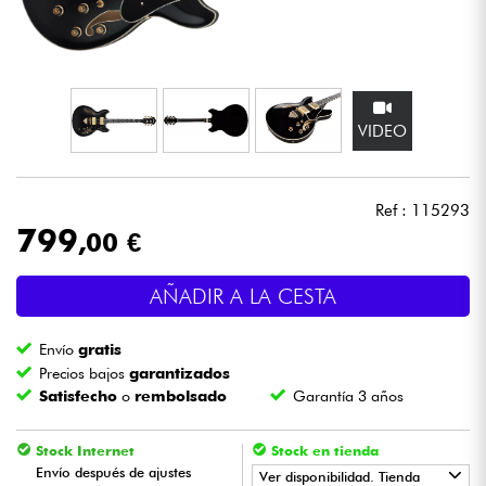
Auriculares
Micros
VIDEO
DJ
Sistemas de Sonido
Ref : 115293
799
,00 €
Luces
AÑADIR A LA CESTA
Batería y percusión
Envío
gratis
Vientos
Precios bajos
garantizados
Satisfecho
o
rembolsado
Garantía 3 años
Violines y cuarteto
Stock Internet
Stock en tienda
Envío después de ajustes
Ver disponibilidad. Tienda
Niños