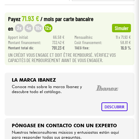
•
Star
'
S
Music
BORDEAUX
Cables & Acces.
71.93 €
Payez
/ mois
par carte bancaire
•
Star
'
S
Music
PARIS
3x
4x
10x
12x
en
Simuler
HiFi
Apport initial:
66.58 €
Mensualités:
11 x 71.93 €
Montant financement:
732.42 €
Coût financement:
58.81 €
Montant total dù:
791.23 €
TAEG fixe:
16.9 %
Bundle
UN CRÉDIT VOUS ENGAGE ET DOIT ÊTRE REMBOURSÉ. VÉRIFIEZ VOS
CAPACITÉS DE REMBOURSEMENT AVANT DE VOUS ENGAGER.
Ver nuestras marcas
LA MARCA IBANEZ
Conoce más sobre la marca Ibanez y
descubre todo el catálogo.
DESCUBRIR
PÓNGASE EN CONTACTO CON UN EXPERTO
Nuestros teleconsultores músicos y entusiastas están aquí
para responder todas sus preguntas.