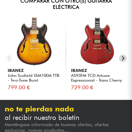
COMPARAR CON OTRO(S) GUITARRA
ELÉCTRICA
IBANEZ
IBANEZ
John Scofield JSM10EM TTB
AS93FM TCD Artcore
- Two-Tone Burst
Expressionist - Trans Cherry
Re...
799.00 €
729.00 €
no te pierdas nada
al recibir nuestro boletín
Manténgase informado de buenas ofertas, ofertas
exclusivas, nuevos productos...