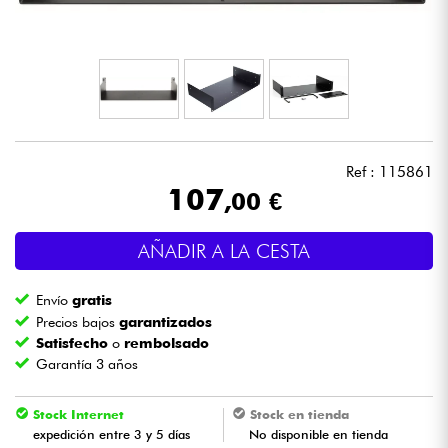
Auriculares
Micros
DJ
Ref : 115861
Sistemas de Sonido
107
,00 €
Luces
AÑADIR A LA CESTA
Batería y percusión
Envío
gratis
Precios bajos
garantizados
Vientos
Satisfecho
o
rembolsado
Garantía 3 años
Violines y cuarteto
Stock Internet
Stock en tienda
expedición entre 3 y 5 días
No disponible en tienda
Niños