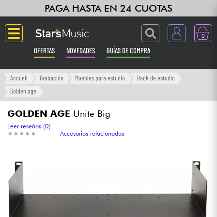
PAGA HASTA EN 24 CUOTAS
0
OFERTAS
NOVEDADES
GUÍAS DE COMPRA
Langue
Accueil
Grabación
Muebles para estudio
Rack de estudio
Golden age
Guitarras & Bajos
GOLDEN AGE
Unite Big
Ampli & Efectos
Leer reseñas (0)
★
★
★
★
★
★
★
★
★
★
Accesorios relacionados
Pianos
Sintetizadores & samplers
Grabación