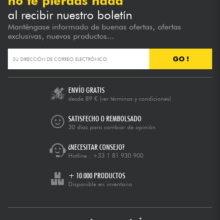
no te pierdas nada
al recibir nuestro boletín
Manténgase informado de buenas ofertas, ofertas
exclusivas, nuevos productos...
GO !
ENVÍO GRATIS
desde 89 €
(ver términos y condiciones)
SATISFECHO O REMBOLSADO
30 días para cambiar de opinión
¿NECESITAR CONSEJO?
Hotline :
+33 1 81 930 900
+ 10.000 PRODUCTOS
Disponible en inventario