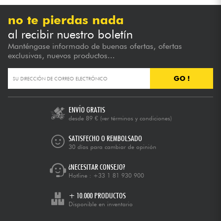
no te pierdas nada
al recibir nuestro boletín
Manténgase informado de buenas ofertas, ofertas
exclusivas, nuevos productos...
GO !
ENVÍO GRATIS
desde 89 €
(ver términos y condiciones)
SATISFECHO O REMBOLSADO
30 días para cambiar de opinión
¿NECESITAR CONSEJO?
Hotline :
+33 1 81 930 900
+ 10.000 PRODUCTOS
Disponible en inventario