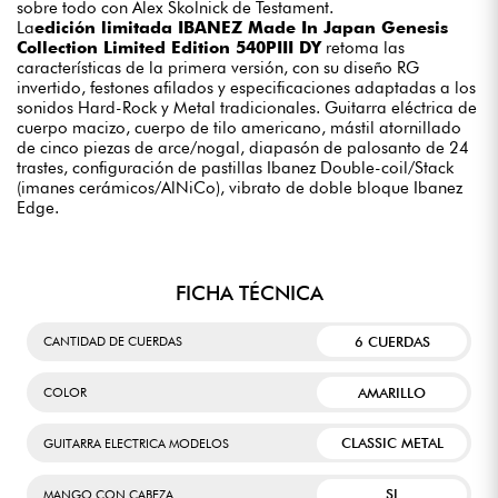
sobre todo con Alex Skolnick de Testament.
La
edición limitada IBANEZ Made In Japan Genesis
Collection Limited Edition 540PIII DY
retoma las
características de la primera versión, con su diseño RG
invertido, festones afilados y especificaciones adaptadas a los
sonidos Hard-Rock y Metal tradicionales. Guitarra eléctrica de
cuerpo macizo, cuerpo de tilo americano, mástil atornillado
de cinco piezas de arce/nogal, diapasón de palosanto de 24
trastes, configuración de pastillas Ibanez Double-coil/Stack
(imanes cerámicos/AlNiCo), vibrato de doble bloque Ibanez
Edge.
FICHA TÉCNICA
6 CUERDAS
CANTIDAD DE CUERDAS
AMARILLO
COLOR
CLASSIC METAL
GUITARRA ELECTRICA MODELOS
SI
MANGO CON CABEZA