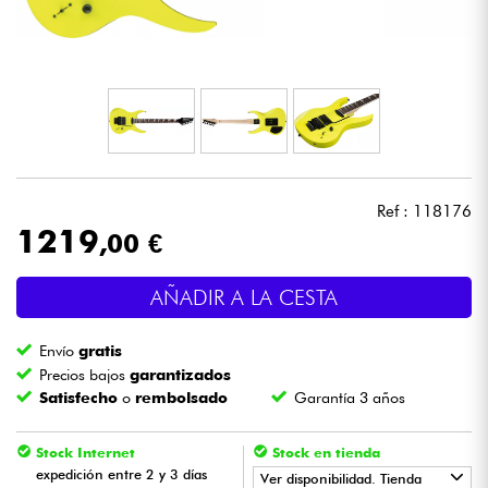
Auriculares
Micros
DJ
Sistemas de Sonido
Ref : 118176
1219
,00 €
Luces
AÑADIR A LA CESTA
Batería y percusión
Envío
gratis
Vientos
Precios bajos
garantizados
Satisfecho
o
rembolsado
Garantía 3 años
Violines y cuarteto
Stock Internet
Stock en tienda
expedición entre 2 y 3 días
Ver disponibilidad. Tienda
Niños