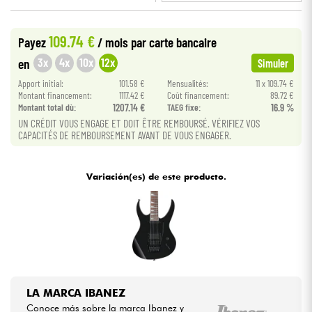
•
Star
'
S
Music
BORDEAUX
Cables & Acces.
109.74 €
Payez
/ mois
par carte bancaire
•
Star
'
S
Music
LYON
3x
4x
10x
12x
en
Simuler
HiFi
Apport initial:
101.58 €
Mensualités:
11 x 109.74 €
Montant financement:
1117.42 €
Coût financement:
89.72 €
Montant total dù:
1207.14 €
TAEG fixe:
16.9 %
Bundle
UN CRÉDIT VOUS ENGAGE ET DOIT ÊTRE REMBOURSÉ. VÉRIFIEZ VOS
CAPACITÉS DE REMBOURSEMENT AVANT DE VOUS ENGAGER.
Ver nuestras marcas
Variación(es) de este producto.
LA MARCA IBANEZ
Conoce más sobre la marca Ibanez y