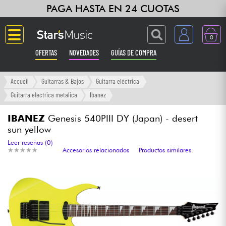
PAGA HASTA EN 24 CUOTAS
0
OFERTAS
NOVEDADES
GUÍAS DE COMPRA
Langue
Accueil
Guitarras & Bajos
Guitarra eléctrica
Guitarra electrica metalica
Ibanez
Guitarras & Bajos
IBANEZ
Genesis 540PIII DY (Japan) - desert
sun yellow
Ampli & Efectos
Leer reseñas (0)
★
★
★
★
★
★
★
★
★
★
Accesorios relacionados
Productos similares
Pianos
Sintetizadores & samplers
Grabación