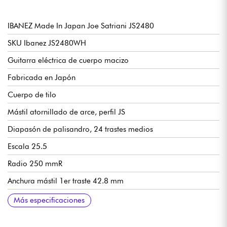
IBANEZ Made In Japan Joe Satriani JS2480
SKU Ibanez JS2480WH
Guitarra eléctrica de cuerpo macizo
Fabricada en Japón
Cuerpo de tilo
Mástil atornillado de arce, perfil JS
Diapasón de palisandro, 24 trastes medios
Escala 25.5
Radio 250 mmR
Anchura mástil 1er traste 42.8 mm
Anchura mástil último traste 56,4 mm
Espesor del mástil 1er traste 20 mm
Espesor del mástil 12º traste 22,3 mm
Pastillas DiMarzio Satchur8 (puente, doble bobinado, pasiva,
Controles: ver esquema
Vibrato de doble bloque Ibanez Edge
Clavijas de afinación selladas en baño de aceite Ibanez
Se vende con estuche rígido Ibanez
Más especificaciones
Alnico) + SUSTAINIAC Driver (mástil)