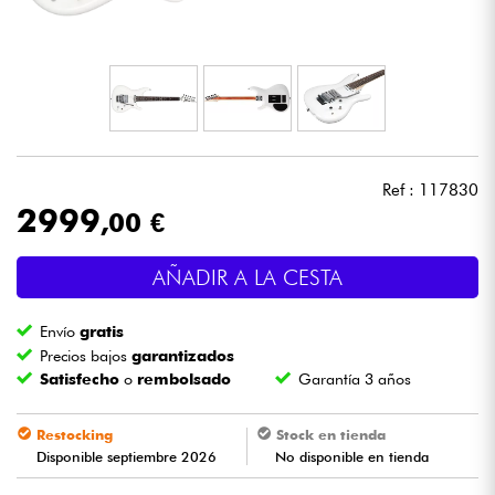
Auriculares
Micros
DJ
Ref : 117830
Sistemas de Sonido
2999
,00 €
Luces
AÑADIR A LA CESTA
Batería y percusión
Envío
gratis
Precios bajos
garantizados
Vientos
Satisfecho
o
rembolsado
Garantía 3 años
Violines y cuarteto
Restocking
Stock en tienda
Disponible septiembre 2026
No disponible en tienda
Niños