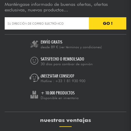
Manténgase informado de buenas ofertas, ofertas
exclusivas, nuevos productos...
GO !
ENVÍO GRATIS
desde 89 €
(ver términos y condiciones)
SATISFECHO O REMBOLSADO
30 días para cambiar de opinión
¿NECESITAR CONSEJO?
Hotline :
+33 1 81 930 900
+ 10.000 PRODUCTOS
Disponible en inventario
nuestras ventajas