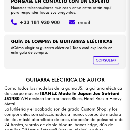
PÓNGASE EN CONTACTO CON UN EXPERTO
Nuestros teleconsultores músicos y entusiastas están aquí
para responder todas sus preguntas.
+33 181 930 900
email
GUÍA DE COMPRA DE GUITARRAS ELÉCTRICAS
¿Cómo elegir tu guitarra eléctrica? Todo está explicado en
esta guía de compra.
CONSULTAR
GUITARRA ELÉCTRICA DE AUTOR
Como todos los modelos de la gama JS, la guitarra eléctrica
de cuerpo macizo
IBANEZ Made In Japan Joe Satriani
JS2480
WH destaca tanto si tocas Blues, Hard-Rock o Heavy
Metal.
La luthiería y el acabado son de grado Custom Shop, y los
componentes son seleccionados a mano: cuerpo de madera
de tilo, mástil atornillado de arce, diapasón de palisandro de
24 trastes, vibrato de doble bloque Ibanez Edge, dúo de
pastillas DiMarzio Satchur8 (pasiva, Alnico) y driver