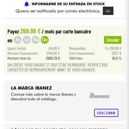
INFORMARME DE SU ENTRADA EN STOCK
Quiero ser notificado por correo electrónico.
Go
Cables & Acces.
269.98 €
HiFi
Payez
/ mois
par carte bancaire
3x
4x
10x
12x
en
Simuler
Bundle
Apport initial:
249.92 €
Mensualités:
11 x 269.98 €
Montant financement:
2749.08 €
Coût financement:
220.7 €
Ver nuestras marcas
Montant total dù:
2969.78 €
TAEG fixe:
16.9 %
UN CRÉDIT VOUS ENGAGE ET DOIT ÊTRE REMBOURSÉ. VÉRIFIEZ VOS
CAPACITÉS DE REMBOURSEMENT AVANT DE VOUS ENGAGER.
LA MARCA IBANEZ
Conoce más sobre la marca Ibanez y
descubre todo el catálogo.
DESCUBRIR