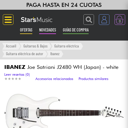
PAGA HASTA EN 24 CUOTAS
0
OFERTAS
NOVEDADES
GUÍAS DE COMPRA
Langue
Accueil
Guitarras & Bajos
Guitarra eléctrica
Guitarra eléctrica de autor
Ibanez
Guitarras & Bajos
IBANEZ
Joe Satriani J2480 WH (Japan) - white
Ampli & Efectos
Leer reseñas (0)
★
★
★
★
★
★
★
★
★
★
Accesorios relacionados
Productos similares
Pianos
Sintetizadores & samplers
Grabación