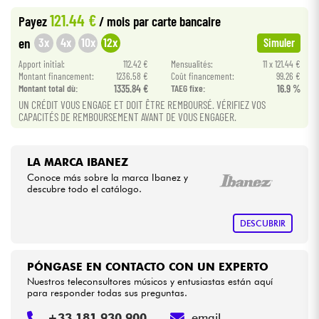
121.44 €
Payez
/ mois
par carte bancaire
Cables & Acces.
3x
4x
10x
12x
en
Simuler
Apport initial:
112.42 €
Mensualités:
11 x 121.44 €
HiFi
Montant financement:
1236.58 €
Coût financement:
99.26 €
Montant total dù:
1335.84 €
TAEG fixe:
16.9 %
UN CRÉDIT VOUS ENGAGE ET DOIT ÊTRE REMBOURSÉ. VÉRIFIEZ VOS
Bundle
CAPACITÉS DE REMBOURSEMENT AVANT DE VOUS ENGAGER.
Ver nuestras marcas
LA MARCA IBANEZ
Conoce más sobre la marca Ibanez y
descubre todo el catálogo.
DESCUBRIR
PÓNGASE EN CONTACTO CON UN EXPERTO
Nuestros teleconsultores músicos y entusiastas están aquí
para responder todas sus preguntas.
+33 181 930 900
email