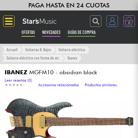
PAGA HASTA EN 24 CUOTAS
0
OFERTAS
NOVEDADES
GUÍAS DE COMPRA
Langue
Accueil
Guitarras & Bajos
Guitarra eléctrica
Guitarra eléctrica con forma de str.
Ibanez
Guitarras & Bajos
IBANEZ
MGFM10 - obsidian black
Ampli & Efectos
Leer reseñas (0)
★
★
★
★
★
★
★
★
★
★
Accesorios relacionados
Productos similares
Pianos
Sintetizadores & samplers
Grabación