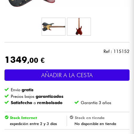
Auriculares
Micros
DJ
Ref : 115152
Sistemas de Sonido
1349
,00 €
Luces
AÑADIR A LA CESTA
Batería y percusión
Envío
gratis
Precios bajos
garantizados
Vientos
Satisfecho
o
rembolsado
Garantía 3 años
Violines y cuarteto
Stock Internet
Stock en tienda
expedición entre 2 y 3 días
No disponible en tienda
Niños