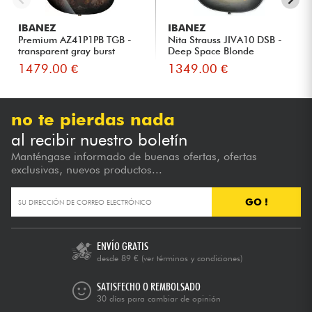
IBANEZ
IBANEZ
Premium AZ41P1PB TGB -
Nita Strauss JIVA10 DSB -
transparent gray burst
Deep Space Blonde
1479.00 €
1349.00 €
no te pierdas nada
al recibir nuestro boletín
Manténgase informado de buenas ofertas, ofertas
exclusivas, nuevos productos...
GO !
ENVÍO GRATIS
desde 89 €
(ver términos y condiciones)
SATISFECHO O REMBOLSADO
30 días para cambiar de opinión