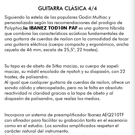
GUITARRA CLÁSICA 4/4
Siguiendo la estela de las populares Godin Multiac y
personalizada según las recomendaciones del prodigio de
Polyphia,
la IBANEZ TOD10N PAF
es una guitarra híbrida
que combina las características acústicas fundamentales de
una guitarra de cuerdas de nailon con la comodidad de tocar
una guitarra eléctrica (cuerpo compacto y ergonómico, ancha
cejuela de 46 mm, escala de 25,5", 22 trastes).
Su tapa es de abeto de Sitka macizo, su cuerpo de sapeli
macizo, su mástil encolado de nyatoh y su diapasón, con 22
trastes, de palisandro.
Al igual que cualquier guitarra de cuerdas de nailon, ofrece un
sonido cálido y aterciopelado, pero no le falta en absoluto
reactividad ni claridad gracias a la tapa de abeto y al
diapasón de palisandro, que realza los medios.
Incorpora un sistema de preamplificador Ibanez AEQ210TF
con afinador para facilitar su grabación tanto en el escenario
como en el estudio. Los sonidos amplificados respetan el
carácter natural del instrumento.