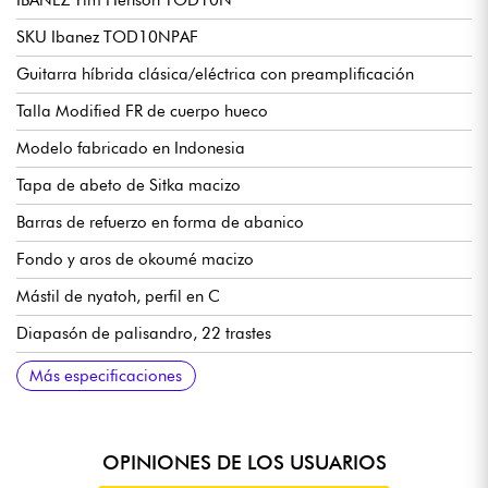
IBANEZ Tim Henson TOD10N
SKU Ibanez TOD10NPAF
Guitarra híbrida clásica/eléctrica con preamplificación
Talla Modified FR de cuerpo hueco
Modelo fabricado en Indonesia
Tapa de abeto de Sitka macizo
Barras de refuerzo en forma de abanico
Fondo y aros de okoumé macizo
Mástil de nyatoh, perfil en C
Diapasón de palisandro, 22 trastes
Longitud de la escala: 648 mm/25,5"
Radio: 15,75" - 400 mm
Ancho del mástil en la cejuela: 46 mm
Ancho del mástil en el traste 14: 58 mm
Grosor del mástil en el primer traste: 21 mm
Grosor del mástil en el séptimo traste: 22 mm
Puente de palisandro
Pastilla Fishman® S-Core
Preamplificador Ibanez AEQ210TF con afinador integrado
Clavijas de afinación Ibanez Gold Classical
Longitud del cuerpo: 17,1/2"
Anchura del cuerpo: 13,15/16"
Grosor del cuerpo: 1,15/16" - 4,83 cm
Más especificaciones
OPINIONES DE LOS USUARIOS