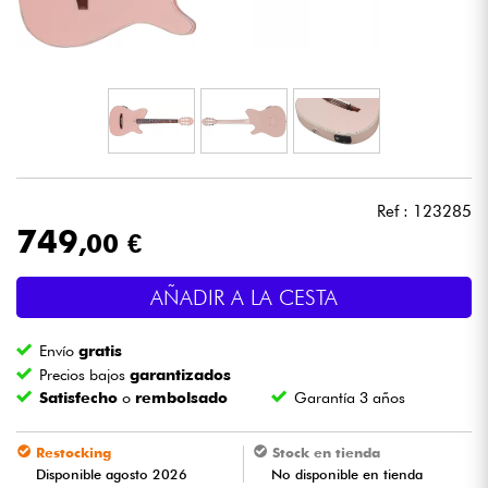
Auriculares
Micros
DJ
Sistemas de Sonido
Ref : 123285
749
,00 €
Luces
AÑADIR A LA CESTA
Batería y percusión
Envío
gratis
Vientos
Precios bajos
garantizados
Satisfecho
o
rembolsado
Garantía 3 años
Violines y cuarteto
Restocking
Stock en tienda
Disponible agosto 2026
No disponible en tienda
Niños