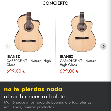
CONCIERTO
IBANEZ
IBANEZ
GA380CE NT - Natural High
GA360TCE NT - Natural
Gloss
High Gloss
699.00 €
699.00 €
no te pierdas nada
al recibir nuestro boletín
Manténgase informado de buenas ofertas, ofertas
exclusivas, nuevos productos...