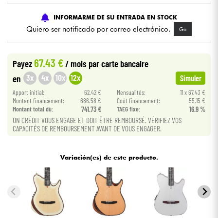
INFORMARME DE SU ENTRADA EN STOCK
Cables & Acces.
Quiero ser notificado por correo electrónico.
Go
HiFi
67.43 €
Payez
/ mois
par carte bancaire
Bundle
3x
4x
10x
12x
en
Simuler
Apport initial:
62.42 €
Mensualités:
11 x 67.43 €
Ver nuestras marcas
Montant financement:
686.58 €
Coût financement:
55.15 €
Montant total dù:
741.73 €
TAEG fixe:
16.9 %
UN CRÉDIT VOUS ENGAGE ET DOIT ÊTRE REMBOURSÉ. VÉRIFIEZ VOS
CAPACITÉS DE REMBOURSEMENT AVANT DE VOUS ENGAGER.
Variación(es) de este producto.