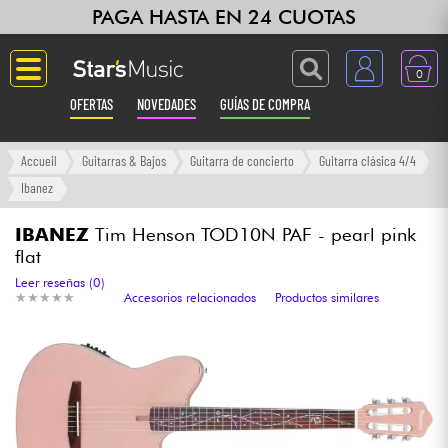
PAGA HASTA EN 24 CUOTAS
0
OFERTAS
NOVEDADES
GUÍAS DE COMPRA
Langue
Accueil
Guitarras & Bajos
Guitarra de concierto
Guitarra clásica 4/4
Ibanez
Guitarras & Bajos
IBANEZ
Tim Henson TOD10N PAF - pearl pink
flat
Ampli & Efectos
Leer reseñas (0)
★
★
★
★
★
★
★
★
★
★
Accesorios relacionados
Productos similares
Pianos
Sintetizadores & samplers
Grabación