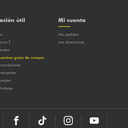
ación útil
Mi cuenta
os
Mis pedidos
omos ?
mis direcciones
iendas
uestras guías de compra
 condiciones
frecuentes
onales
 trabajo