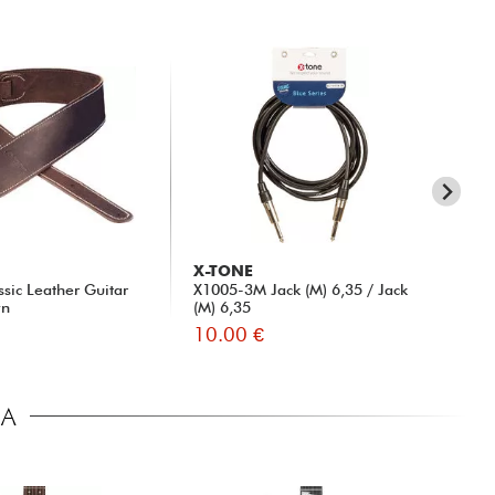
X-TONE
X-
ssic Leather Guitar
X1005-3M Jack (M) 6,35 / Jack
31
wn
(M) 6,35
10.00 €
15
CA