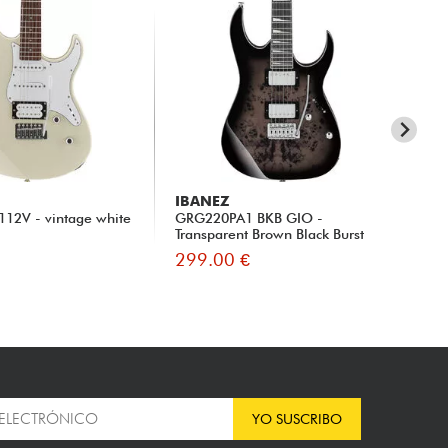
IBANEZ
IB
C112V - vintage white
GRG220PA1 BKB GIO -
Sta
Transparent Brown Black Burst
Bl
299.00 €
29
YO SUSCRIBO