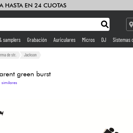
A HASTA EN 24 CUOTAS
 & samplers
Grabación
Auriculares
Micros
DJ
Sistemas 
Ampli & Efectos
orma de str.
Jackson
Grabación
rent green burst
 similares
DJ
Batería y percusión
Niños