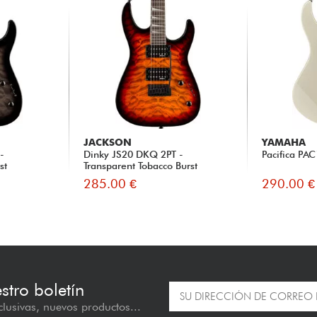
JACKSON
YAMAHA
-
Dinky JS20 DKQ 2PT -
Pacifica PA
st
Transparent Tobacco Burst
285.00 €
290.00 €
estro boletín
lusivas, nuevos productos...