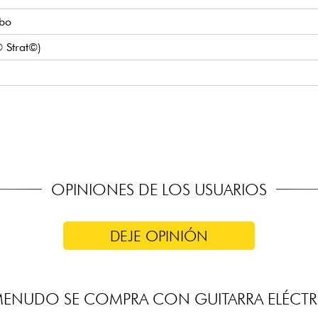
mbo
© Strat©)
ackson High-Output Humbucking
/ vibrato tradicional
con aceite
OPINIONES DE LOS USUARIOS
DEJE OPINIÓN
MENUDO SE COMPRA CON GUITARRA ELÉCTR