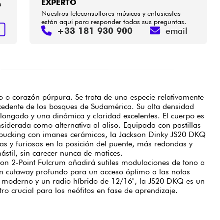
EXPERTO
a
Nuestros teleconsultores músicos y entusiastas
están aquí para responder todas sus preguntas.
+33 181 930 900
email
R
 o corazón púrpura. Se trata de una especie relativamente
cedente de los bosques de Sudamérica. Su alta densidad
longado y una dinámica y claridad excelentes. El cuerpo es
derada como alternativa al aliso. Equipada con pastillas
ucking con imanes cerámicos, la Jackson Dinky JS20 DKQ
as y furiosas en la posición del puente, más redondas y
ástil, sin carecer nunca de matices.
kson 2-Point Fulcrum añadirá sutiles modulaciones de tono a
un cutaway profundo para un acceso óptimo a las notas
l moderno y un radio híbrido de 12/16", la JS20 DKQ es un
ro crucial para los neófitos en fase de aprendizaje.