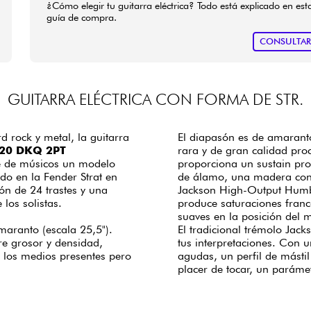
¿Cómo elegir tu guitarra eléctrica? Todo está explicado en est
guía de compra.
CONSULTA
GUITARRA ELÉCTRICA CON FORMA DE STR.
 rock y metal, la guitarra
El diapasón es de amaranto
S20 DKQ 2PT
rara y de gran calidad pro
e de músicos un modelo
proporciona un sustain pro
do en la Fender Strat en
de álamo, una madera consi
ón de 24 trastes y una
Jackson High-Output Humb
los solistas.
produce saturaciones franc
suaves en la posición del m
maranto (escala 25,5").
El tradicional trémolo Jac
re grosor y densidad,
tus interpretaciones. Con 
 los medios presentes pero
agudas, un perfil de másti
placer de tocar, un parámet