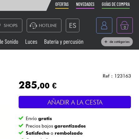
OFERTAS
NOVEDADES
GUÍAS DE COMPRA
ES
SHOPS
HOTLINE
0
France
de Sonido
Luces
Batería y percusión
de catégories
Belgique
Pianos
België
Auriculares
Deutschland
Ref : 123163
285
,00 €
Nederland
Sistemas de Sonido
English
AÑADIR A LA CESTA
Vientos
Envío
gratis
Cables & Acces.
Precios bajos
garantizados
Satisfecho
o
rembolsado