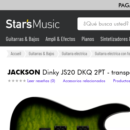
PAG
Guitarras & Bajos
Ampli & Efectos
Pianos
Sintetizadores
Guitarras & Bajos
Accueil
Guitarras & Bajos
Guitarra eléctrica
Guitarra eléctrica con f
Sintetizadores & samplers
JACKSON
Dinky JS20 DKQ 2PT - transpa
★
★
★
★
★
★
★
★
★
★
Leer reseñas (0)
Accesorios relacionados
Productos
Micros
Luces
Violines y cuarteto