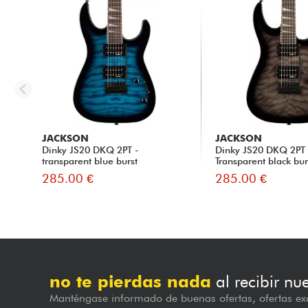
JACKSON
JACKSON
Dinky JS20 DKQ 2PT -
Dinky JS20 DKQ 2PT 
transparent blue burst
Transparent black bur
285.00 €
285.00 €
no te pierdas nada
al recibir nu
Manténgase informado de buenas ofertas, ofertas exc