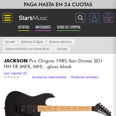
PAGA HASTA EN 24 CUOTAS
0
OFERTAS
NOVEDADES
GUÍAS DE COMPRA
Langue
Accueil
Guitarras & Bajos
Guitarra eléctrica
Guitarra eléctrica con forma de str.
Jackson
Guitarras & Bajos
JACKSON
Pro Origins 1985 San Dimas SD1
HH FR (MEX, MN) - gloss black
Ampli & Efectos
Leer reseñas (0)
★
★
★
★
★
★
★
★
★
★
Accesorios relacionados
Productos similares
Pianos
Sintetizadores & samplers
Grabación