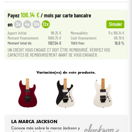
106.14 €
Cables & Acces.
Payez
/ mois
par carte bancaire
3x
4x
10x
12x
en
Simuler
HiFi
Apport initial:
98.25 €
Mensualités:
11 x 106.14 €
Montant financement:
1080.75 €
Coût financement:
86.79 €
Montant total dù:
1167.54 €
TAEG fixe:
16.9 %
Bundle
UN CRÉDIT VOUS ENGAGE ET DOIT ÊTRE REMBOURSÉ. VÉRIFIEZ VOS
CAPACITÉS DE REMBOURSEMENT AVANT DE VOUS ENGAGER.
Ver nuestras marcas
Variación(es) de este producto.
LA MARCA JACKSON
Conoce más sobre la marca Jackson y