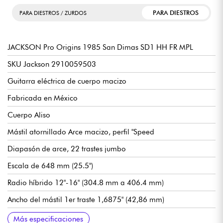
PARA DIESTROS
PARA DIESTROS / ZURDOS
JACKSON Pro Origins 1985 San Dimas SD1 HH FR MPL
SKU Jackson 2910059503
Guitarra eléctrica de cuerpo macizo
Fabricada en México
Cuerpo Aliso
Mástil atornillado Arce macizo, perfil "Speed
Diapasón de arce, 22 trastes jumbo
Escala de 648 mm (25.5")
Radio híbrido 12"-16" (304.8 mm a 406.4 mm)
Ancho del mástil 1er traste 1,6875" (42,86 mm)
Pastillas de doble bobina Jackson J-90C (puente) y J-50N
Volumen general
Tono maestro
Selector de pastillas de 3 posiciones
Trémolo Floyd Rose 1000 de doble bloqueo
Mecánicas Jackson Sealed Die-Cast
Acabado brillante del cuerpo
Mástil satinado
Más especificaciones
(mástil)