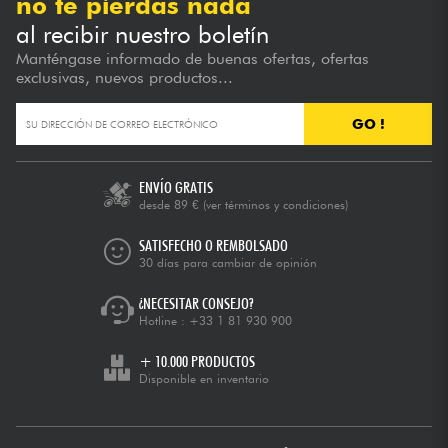
no te pierdas nada
al recibir nuestro boletín
Manténgase informado de buenas ofertas, ofertas
exclusivas, nuevos productos...
GO !
ENVÍO GRATIS
desde 89 €
(ver términos y condiciones)
SATISFECHO O REMBOLSADO
30 días para cambiar de opinión
¿NECESITAR CONSEJO?
Hotline :
+33 1 81 930 900
+ 10.000 PRODUCTOS
Disponible en inventario