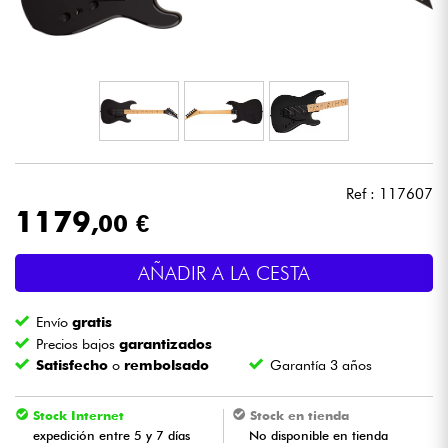
Auriculares
Micros
DJ
Sistemas de Sonido
Ref : 117607
1179
,00 €
Luces
AÑADIR A LA CESTA
Batería y percusión
Envío
gratis
Vientos
Precios bajos
garantizados
Satisfecho
o
rembolsado
Garantía 3 años
Violines y cuarteto
Stock Internet
Stock en tienda
expedición entre 5 y 7 días
No disponible en tienda
Niños