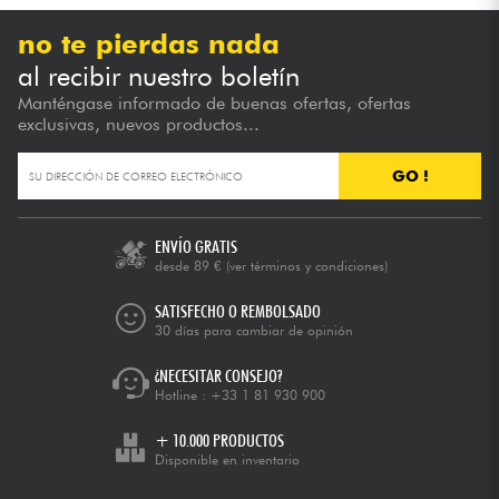
no te pierdas nada
al recibir nuestro boletín
Manténgase informado de buenas ofertas, ofertas
exclusivas, nuevos productos...
GO !
ENVÍO GRATIS
desde 89 €
(ver términos y condiciones)
SATISFECHO O REMBOLSADO
30 días para cambiar de opinión
¿NECESITAR CONSEJO?
Hotline :
+33 1 81 930 900
+ 10.000 PRODUCTOS
Disponible en inventario