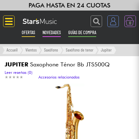
PAGA HASTA EN 24 CUOTAS
0
OFERTAS
NOVEDADES
GUÍAS DE COMPRA
Langue
Accueil
Vientos
Saxófono
Saxófono de tenor
Jupiter
Guitarras & Bajos
JUPITER
Saxophone Ténor Bb JTS500Q
Leer reseñas (0)
★
★
★
★
★
★
★
★
★
★
Accesorios relacionados
Ampli & Efectos
Pianos
Sintetizadores & samplers
Grabación