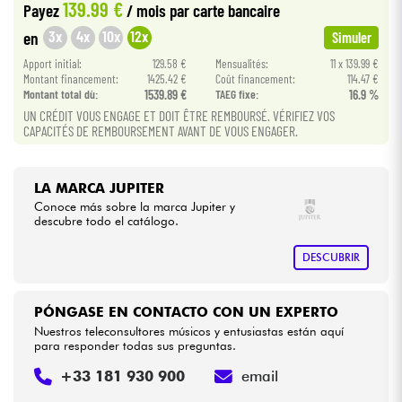
139.99 €
Payez
/ mois
par carte bancaire
3x
4x
10x
12x
en
Simuler
Cables & Acces.
Apport initial:
129.58 €
Mensualités:
11 x 139.99 €
Montant financement:
1425.42 €
Coût financement:
114.47 €
HiFi
Montant total dù:
1539.89 €
TAEG fixe:
16.9 %
UN CRÉDIT VOUS ENGAGE ET DOIT ÊTRE REMBOURSÉ. VÉRIFIEZ VOS
CAPACITÉS DE REMBOURSEMENT AVANT DE VOUS ENGAGER.
Bundle
Ver nuestras marcas
LA MARCA JUPITER
Conoce más sobre la marca Jupiter y
descubre todo el catálogo.
DESCUBRIR
PÓNGASE EN CONTACTO CON UN EXPERTO
Nuestros teleconsultores músicos y entusiastas están aquí
para responder todas sus preguntas.
+33 181 930 900
email