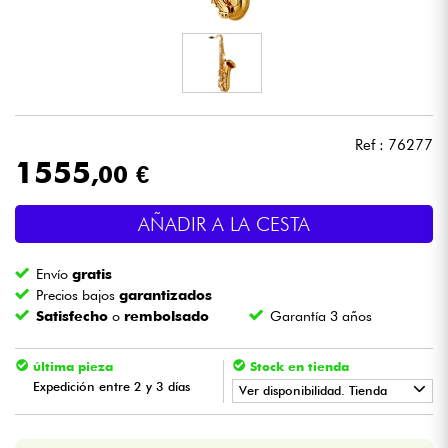
Auriculares
Micros
DJ
Ref : 76277
1555
,00 €
Sistemas de Sonido
AÑADIR A LA CESTA
Luces
Envío
gratis
Batería y percusión
Precios bajos
garantizados
Satisfecho
o
rembolsado
Garantía 3 años
Vientos
última pieza
Stock en tienda
Expedición entre 2 y 3 días
Violines y cuarteto
Ver disponibilidad. Tienda
•
Star
'
S
Music
TOULOUSE
Niños