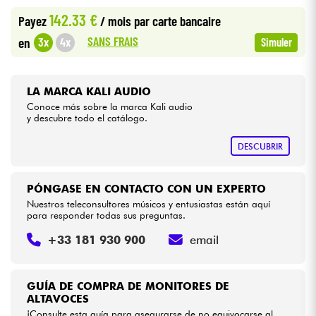
142.33 €
Payez
/ mois
par carte bancaire
Cables & Acces.
SANS FRAIS
3x
4x
en
Simuler
HiFi
LA MARCA KALI AUDIO
Conoce más sobre la marca Kali audio
Bundle
y descubre todo el catálogo.
Ver nuestras marcas
DESCUBRIR
PÓNGASE EN CONTACTO CON UN EXPERTO
Nuestros teleconsultores músicos y entusiastas están aquí
para responder todas sus preguntas.
+33 181 930 900
email
GUÍA DE COMPRA DE MONITORES DE
ALTAVOCES
¡Consulte esta guía para asegurarse de no equivocarse al