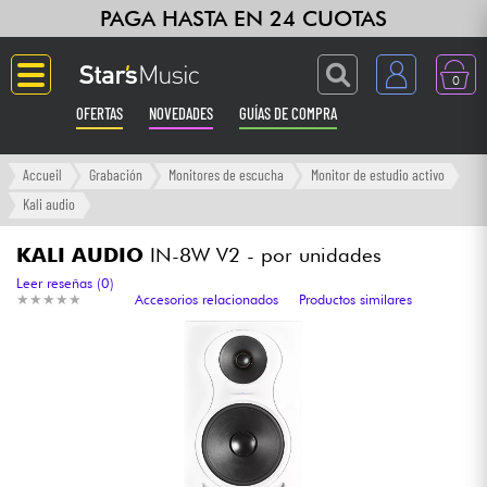
PAGA HASTA EN 24 CUOTAS
0
OFERTAS
NOVEDADES
GUÍAS DE COMPRA
Langue
Accueil
Grabación
Monitores de escucha
Monitor de estudio activo
Kali audio
Guitarras & Bajos
KALI AUDIO
IN-8W V2 - por unidades
Ampli & Efectos
Leer reseñas (0)
★
★
★
★
★
★
★
★
★
★
Accesorios relacionados
Productos similares
Pianos
Sintetizadores & samplers
Grabación