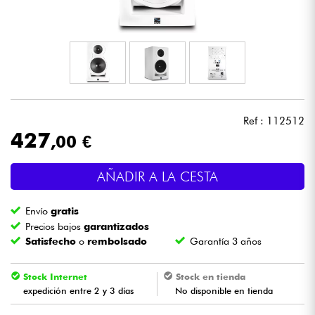
Auriculares
Micros
DJ
Ref : 112512
Sistemas de Sonido
427
,00 €
Luces
AÑADIR A LA CESTA
Batería y percusión
Envío
gratis
Precios bajos
garantizados
Vientos
Satisfecho
o
rembolsado
Garantía 3 años
Violines y cuarteto
Stock Internet
Stock en tienda
expedición entre 2 y 3 días
No disponible en tienda
Niños