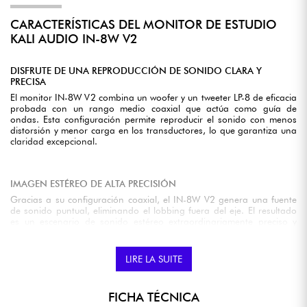
CARACTERÍSTICAS DEL MONITOR DE ESTUDIO
KALI AUDIO IN-8W V2
DISFRUTE DE UNA REPRODUCCIÓN DE SONIDO CLARA Y
PRECISA
El monitor IN-8W V2 combina un woofer y un tweeter LP-8 de eficacia
probada con un rango medio coaxial que actúa como guía de
ondas. Esta configuración permite reproducir el sonido con menos
distorsión y menor carga en los transductores, lo que garantiza una
claridad excepcional.
IMAGEN ESTÉREO DE ALTA PRECISIÓN
Gracias a su configuración coaxial, el IN-8W V2 genera una fuente
de sonido puntual, eliminando el lobbing fuera del eje. El resultado
es un escenario de sonido estéreo extraordinariamente preciso y
realista, que facilita las mezclas y garantiza resultados coherentes
con otros sistemas de audio.
LIRE LA SUITE
FICHA TÉCNICA