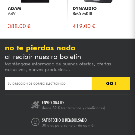
ADAM
DYNAUDIO
A4V
BM5 MKIII
388.00 €
419.00 €
no te pierdas nada
al recibir nuestro boletín
Manténgase informado de buenas ofertas, ofertas
exclusivas, nuevos productos...
GO !
ENVÍO GRATIS
desde 89 €
(ver términos y condiciones)
SATISFECHO O REMBOLSADO
30 días para cambiar de opinión