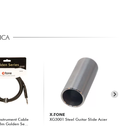
ICA
X-TONE
FE
nstrument Cable
XG3001 Steel Guitar Slide Acier
CO
 3m Golden Se...