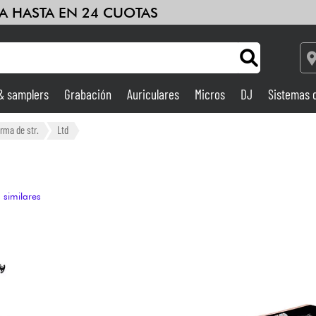
A HASTA EN 24 CUOTAS
 & samplers
Grabación
Auriculares
Micros
DJ
Sistemas 
Ampli & Efectos
orma de str.
Ltd
Grabación
 similares
DJ
Batería y percusión
Niños