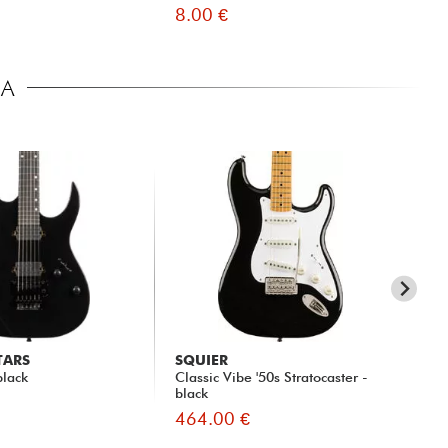
8.00 €
15
CA
TARS
SQUIER
SI
black
Classic Vibe '50s Stratocaster -
Lar
black
sun
464.00 €
53