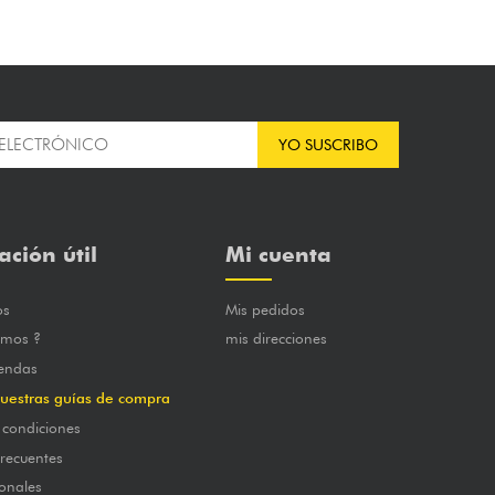
YO SUSCRIBO
ación útil
Mi cuenta
os
Mis pedidos
omos ?
mis direcciones
iendas
uestras guías de compra
 condiciones
frecuentes
onales