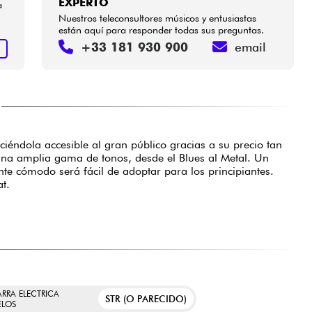
EXPERTO
a
Nuestros teleconsultores músicos y entusiastas
están aquí para responder todas sus preguntas.
+33 181 930 900
email
R
ciéndola accesible al gran público gracias a su precio tan
 una amplia gama de tonos, desde el Blues al Metal. Un
nte cómodo será fácil de adoptar para los principiantes.
t.
ARRA ELECTRICA
STR (O PARECIDO)
LOS