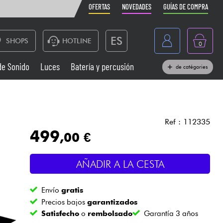
OFERTAS
NOVEDADES
GUÍAS DE COMPRA
ES
SHOPS
HOTLINE
0
France
de Sonido
Luces
Batería y percusión
de catégories
Belgique
Pianos
België
Auriculares
Deutschland
Ref : 112335
499
,00 €
Nederland
Sistemas de Sonido
English
AÑADIR A LA CESTA
Vientos
Envío
gratis
Cables & Acces.
Precios bajos
garantizados
Satisfecho
o
rembolsado
Garantía 3 años