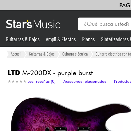
PAG
Guitarras & Bajos
Ampli & Efectos
Pianos
Sintetizadores
Guitarras & Bajos
Accueil
Guitarras & Bajos
Guitarra eléctrica
Guitarra eléctrica con f
Sintetizadores & samplers
LTD
M-200DX - purple burst
★
★
★
★
★
★
★
★
★
★
Leer reseñas (0)
Accesorios relacionados
Productos
Micros
Luces
Violines y cuarteto