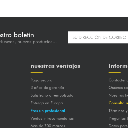
estro boletín
lusivas, nuevos productos...
nuestras ventajas
Inform
Pago seguro
Contácten
3 años de garantía
Quiénes s
Satisfecho o rembolsado
Nuestras t
Entrega en Europa
Consulta n
Eres un profesional
Términos y
Ventas intracomunitarias
Preguntas 
Más de 700 marcas
Datos pers