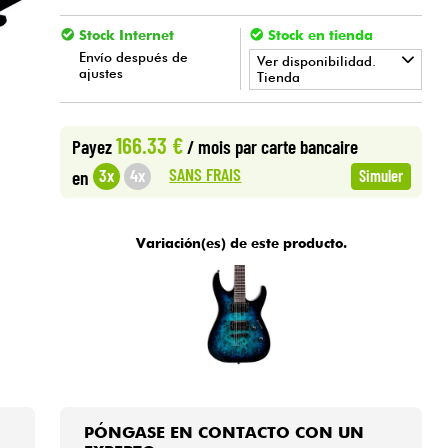
Stock Internet
Stock en tienda
Envío después de
Ver disponibilidad.
ajustes
Tienda
•
Star
'
S
Music
BRUGES
166.33 €
Payez
/ mois
par carte bancaire
•
Star
'
S
Music
PARIS
SANS FRAIS
3x
4x
en
Simuler
Variación(es) de este producto.
PÓNGASE EN CONTACTO CON UN