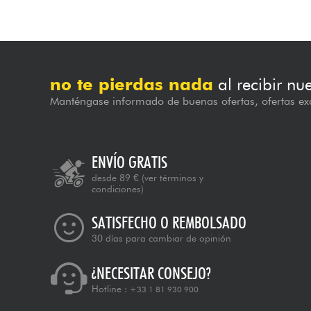
no te pierdas nada
al recibir nu
Manténgase informado de buenas ofertas, ofertas exc
ENVÍO GRATIS
desde 89 €
(ver términos y
condiciones)
SATISFECHO O REMBOLSADO
30 días para cambiar de opinión
¿NECESITAR CONSEJO?
Hotline :
+33 1 81 930 900