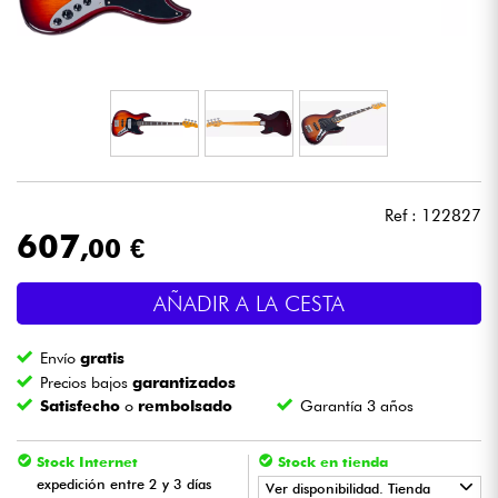
Auriculares
Micros
DJ
Sistemas de Sonido
Ref : 122827
607
,00 €
Luces
AÑADIR A LA CESTA
Batería y percusión
Envío
gratis
Vientos
Precios bajos
garantizados
Satisfecho
o
rembolsado
Garantía 3 años
Violines y cuarteto
Stock Internet
Stock en tienda
expedición entre 2 y 3 días
Ver disponibilidad. Tienda
Niños