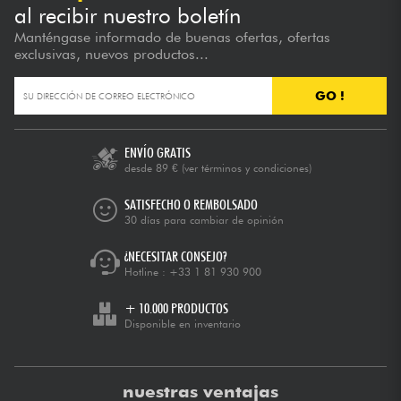
al recibir nuestro boletín
Manténgase informado de buenas ofertas, ofertas
exclusivas, nuevos productos...
GO !
ENVÍO GRATIS
desde 89 €
(ver términos y condiciones)
SATISFECHO O REMBOLSADO
30 días para cambiar de opinión
¿NECESITAR CONSEJO?
Hotline :
+33 1 81 930 900
+ 10.000 PRODUCTOS
Disponible en inventario
nuestras ventajas