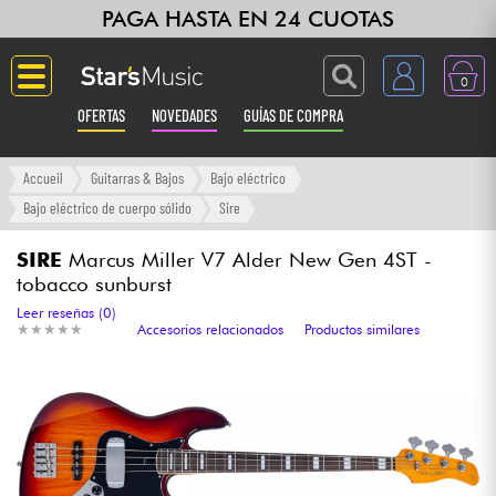
PAGA HASTA EN 24 CUOTAS
0
OFERTAS
NOVEDADES
GUÍAS DE COMPRA
Langue
Accueil
Guitarras & Bajos
Bajo eléctrico
Bajo eléctrico de cuerpo sólido
Sire
Guitarras & Bajos
SIRE
Marcus Miller V7 Alder New Gen 4ST -
tobacco sunburst
Ampli & Efectos
Leer reseñas (0)
★
★
★
★
★
★
★
★
★
★
Accesorios relacionados
Productos similares
Pianos
Sintetizadores & samplers
Grabación