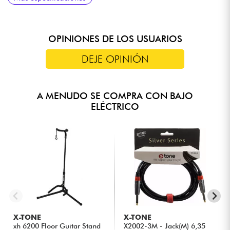
(18v mediante 2 pilas de 9v)
(P/P para modo pasivo)
OPINIONES DE LOS USUARIOS
DEJE OPINIÓN
A MENUDO SE COMPRA CON BAJO
ELÉCTRICO
X-TONE
X-TONE
xh 6200 Floor Guitar Stand
X2002-3M - Jack(M) 6,35