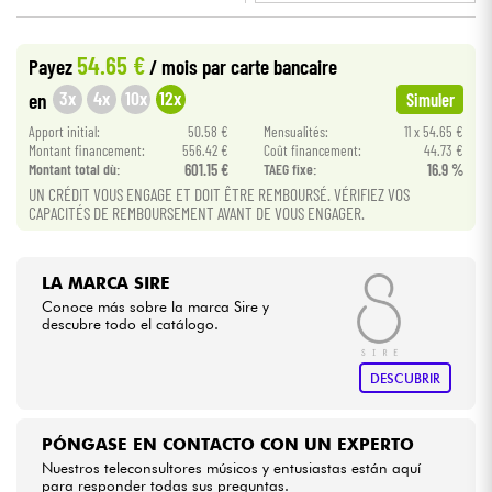
•
BASS MANIAC BY
Star
'
S
Music
Cables & Acces.
54.65 €
Payez
/ mois
par carte bancaire
3x
4x
10x
12x
en
Simuler
HiFi
Apport initial:
50.58 €
Mensualités:
11 x 54.65 €
Montant financement:
556.42 €
Coût financement:
44.73 €
Montant total dù:
601.15 €
TAEG fixe:
16.9 %
Bundle
UN CRÉDIT VOUS ENGAGE ET DOIT ÊTRE REMBOURSÉ. VÉRIFIEZ VOS
CAPACITÉS DE REMBOURSEMENT AVANT DE VOUS ENGAGER.
Ver nuestras marcas
LA MARCA SIRE
Conoce más sobre la marca Sire y
descubre todo el catálogo.
DESCUBRIR
PÓNGASE EN CONTACTO CON UN EXPERTO
Nuestros teleconsultores músicos y entusiastas están aquí
para responder todas sus preguntas.