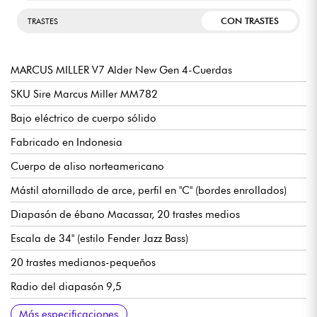
CON TRASTES
TRASTES
MARCUS MILLER V7 Alder New Gen 4-Cuerdas
SKU Sire Marcus Miller MM782
Bajo eléctrico de cuerpo sólido
Fabricado en Indonesia
Cuerpo de aliso norteamericano
Mástil atornillado de arce, perfil en "C" (bordes enrollados)
Diapasón de ébano Macassar, 20 trastes medios
Escala de 34" (estilo Fender Jazz Bass)
20 trastes medianos-pequeños
Radio del diapasón 9,5
Ancho del mástil 1er traste 38 mm
Pastillas Sire Custom Super-J Revolution Alnico
Electrónica Sire Marcus Heritage-3, conmutable activa/pasiva
Volumen/Tono, Blender, Agudos, Medios/Frecuencia, Graves
Puente para bajo Sire Marcus Miller Modern-S
Clavijas de afinación Sire Premium Light Weight Open Gear
Cejuela de hueso
Acabado brillante del cuerpo
Acabado mástil satinado
Más especificaciones