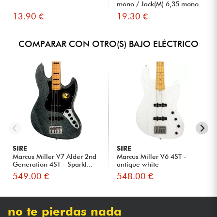
mono / Jack(M) 6,35 mono
S...
13.90 €
19.30 €
COMPARAR CON OTRO(S) BAJO ELÉCTRICO
SIRE
SIRE
Marcus Miller V7 Alder 2nd
Marcus Miller V6 4ST -
Generation 4ST - Sparkl...
antique white
549.00 €
548.00 €
no te pierdas nada