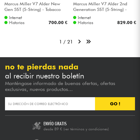
Marcus Miller V7 Alder New
Marcus Miller V7 Alder 2nd
Gen 5ST (5-String) - Tobacco
Generation 5ST (5-String) -
sunburst
Dark forest
Internet
Internet
Historias
700.00 €
Historias
829.00 €
1 / 21
no te pierdas nada
al recibir nuestro boletín
Manténgase informado de buenas ofertas, ofertas
exclusivas, nuevos productos...
GO !
ENVÍO GRATIS
desde 89 €
(ver términos y condiciones)