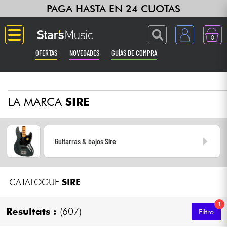
PAGA HASTA EN 24 CUOTAS
0
OFERTAS
NOVEDADES
GUÍAS DE COMPRA
Langue
LA MARCA
SIRE
Guitarras & Bajos
Ampli & Efectos
Guitarras & bajos
Sire
Pianos
CATALOGUE
SIRE
Sintetizadores & samplers
1
Grabación
Resultats :
(607)
Filtro