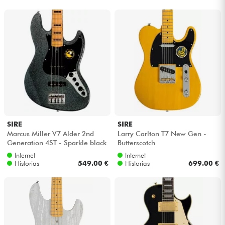
Auriculares
Micros
DJ
Sistemas de Sonido
Luces
SIRE
SIRE
Marcus Miller V7 Alder 2nd
Larry Carlton T7 New Gen -
Generation 4ST - Sparkle black
Butterscotch
Batería y percusión
Internet
Internet
Historias
549.00 €
Historias
699.00 €
Vientos
Violines y cuarteto
Niños