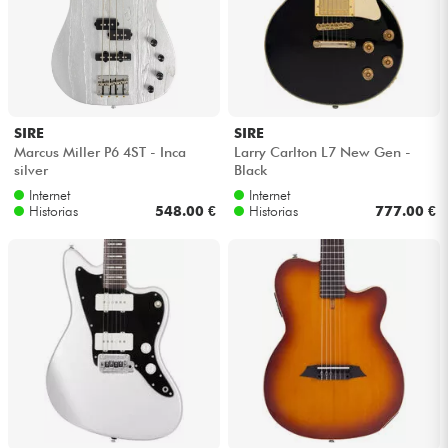
Cables & Acces.
HiFi
SIRE
SIRE
Marcus Miller P6 4ST - Inca
Larry Carlton L7 New Gen -
Bundle
silver
Black
Internet
Internet
Ver nuestras marcas
Historias
548.00 €
Historias
777.00 €