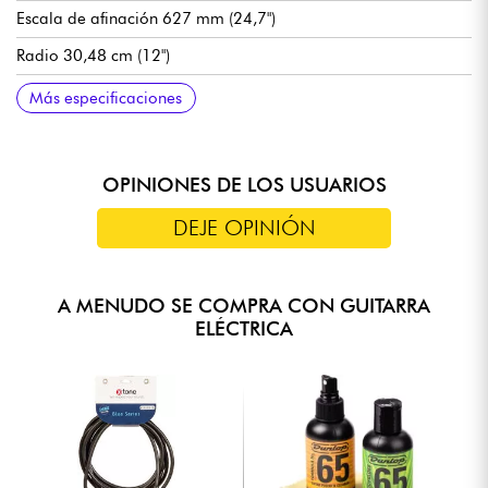
Escala de afinación 627 mm (24,7")
Radio 30,48 cm (12")
Anchura de mástil a cejuela 42 mm (1.65")
Pastillas de bobina simple Sire Vintage P90
Volumen por pastilla
Tono por pastilla
Selector de pastillas de 3 posiciones
Puente Sire Tune-O-Matic
Cordal Sire Stop Bar
Clavijas de afinación Sire Premium Diecasting
Acabado brillante
Más especificaciones
OPINIONES DE LOS USUARIOS
DEJE OPINIÓN
A MENUDO SE COMPRA CON GUITARRA
ELÉCTRICA