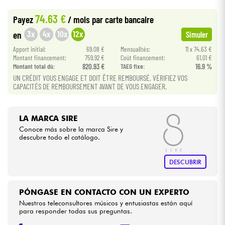
•
Star
'
S
Music
PARIS
74.63 €
Payez
/ mois
par carte bancaire
Cables & Acces.
3x
4x
10x
12x
en
Simuler
Apport initial:
69.08 €
Mensualités:
11 x 74.63 €
HiFi
Montant financement:
759.92 €
Coût financement:
61.01 €
Montant total dù:
820.93 €
TAEG fixe:
16.9 %
UN CRÉDIT VOUS ENGAGE ET DOIT ÊTRE REMBOURSÉ. VÉRIFIEZ VOS
Bundle
CAPACITÉS DE REMBOURSEMENT AVANT DE VOUS ENGAGER.
Ver nuestras marcas
LA MARCA SIRE
Conoce más sobre la marca Sire y
descubre todo el catálogo.
DESCUBRIR
PÓNGASE EN CONTACTO CON UN EXPERTO
Nuestros teleconsultores músicos y entusiastas están aquí
para responder todas sus preguntas.