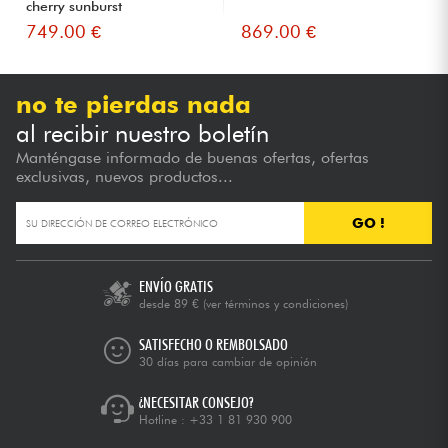
cherry sunburst
749.00 €
869.00 €
no te pierdas nada
al recibir nuestro boletín
Manténgase informado de buenas ofertas, ofertas
exclusivas, nuevos productos...
GO !
ENVÍO GRATIS
desde 89 €
(ver términos y condiciones)
SATISFECHO O REMBOLSADO
30 días para cambiar de opinión
¿NECESITAR CONSEJO?
Hotline :
+33 1 81 930 900