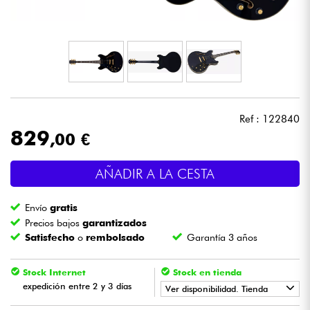
Auriculares
Micros
DJ
Ref : 122840
Sistemas de Sonido
829
,00 €
Luces
AÑADIR A LA CESTA
Batería y percusión
Envío
gratis
Precios bajos
garantizados
Vientos
Satisfecho
o
rembolsado
Garantía 3 años
Violines y cuarteto
Stock Internet
Stock en tienda
expedición entre 2 y 3 días
Ver disponibilidad. Tienda
Niños