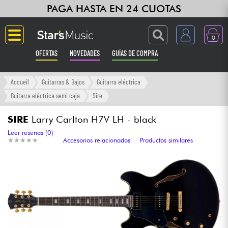
PAGA HASTA EN 24 CUOTAS
0
OFERTAS
NOVEDADES
GUÍAS DE COMPRA
Langue
Accueil
Guitarras & Bajos
Guitarra eléctrica
Guitarra eléctrica semi caja
Sire
Guitarras & Bajos
SIRE
Larry Carlton H7V LH - black
Ampli & Efectos
Leer reseñas (0)
★
★
★
★
★
★
★
★
★
★
Accesorios relacionados
Productos similares
Pianos
Sintetizadores & samplers
Grabación