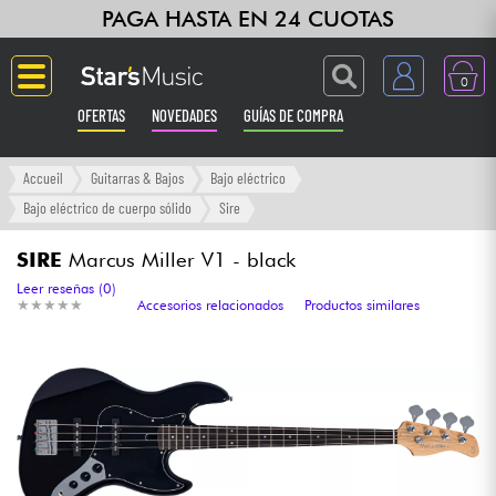
PAGA HASTA EN 24 CUOTAS
0
OFERTAS
NOVEDADES
GUÍAS DE COMPRA
Langue
Accueil
Guitarras & Bajos
Bajo eléctrico
Bajo eléctrico de cuerpo sólido
Sire
Guitarras & Bajos
SIRE
Marcus Miller V1 - black
Ampli & Efectos
Leer reseñas (0)
★
★
★
★
★
★
★
★
★
★
Accesorios relacionados
Productos similares
Pianos
Sintetizadores & samplers
Grabación