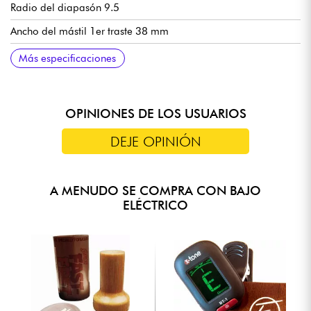
Radio del diapasón 9.5
Ancho del mástil 1er traste 38 mm
Pastillas Sire Basic J
Volumen para cada pastilla
Tono
Puente Sire Basic Bass Bridge
Mecánicas Sire Basic Open Gear
Acabado brillante del cuerpo
Mástil satinado
Más especificaciones
OPINIONES DE LOS USUARIOS
DEJE OPINIÓN
A MENUDO SE COMPRA CON BAJO
ELÉCTRICO