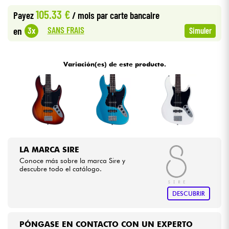
105.33 €
Payez
/ mois
par carte bancaire
Cables & Acces.
SANS FRAIS
3x
en
Simuler
HiFi
Variación(es) de este producto.
Bundle
Ver nuestras marcas
LA MARCA SIRE
Conoce más sobre la marca Sire y
descubre todo el catálogo.
DESCUBRIR
PÓNGASE EN CONTACTO CON UN EXPERTO