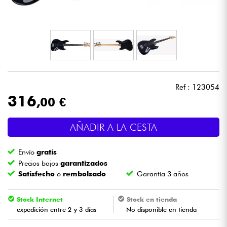
Auriculares
Micros
DJ
Ref : 123054
Sistemas de Sonido
316
,00 €
Luces
AÑADIR A LA CESTA
Batería y percusión
Envío
gratis
Precios bajos
garantizados
Vientos
Satisfecho
o
rembolsado
Garantía 3 años
Violines y cuarteto
Stock Internet
Stock en tienda
expedición entre 2 y 3 días
No disponible en tienda
Niños