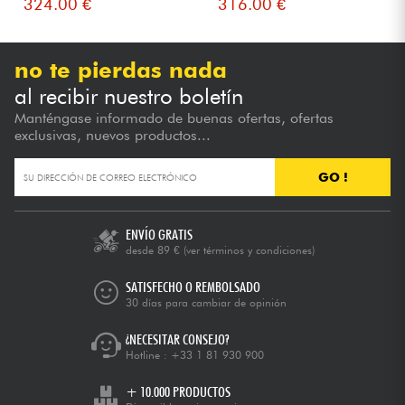
324.00 €
316.00 €
no te pierdas nada
al recibir nuestro boletín
Manténgase informado de buenas ofertas, ofertas
exclusivas, nuevos productos...
GO !
ENVÍO GRATIS
desde 89 €
(ver términos y condiciones)
SATISFECHO O REMBOLSADO
30 días para cambiar de opinión
¿NECESITAR CONSEJO?
Hotline :
+33 1 81 930 900
+ 10.000 PRODUCTOS