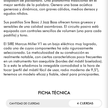
diapasón de palisandro. Una plataforma tradicional en el
mejor sentido de la palabra. Genera una base acústica
generosa y dinámica, con graves cálidos, medios densos y
agudos nítidos.
Sus pastillas Sire Basic J Jazz Bass ofrecen tonos gruesos y
sensibles de una calidad asombrosa. El circuito pasivo está
equipado con controles sencillos de volumen (uno para cada
pastilla) y tono.
El SIRE Marcus Miller V1 es un bajo eléctrico muy logrado,
cada uno de cuyos componentes ha sido rigurosamente
seleccionado. La meticulosidad de su construcción es
realmente notable, con ciertas características poco frecuentes
en un instrumento tan asequible (bordes del mástil biselados).
Si a esto le añadimos la innegable comodidad a la hora de
tocar (perfil del mástil fácil de usar, radio moderno de 9,5"),
tenemos un modelo eficaz y fiable, ideal para principiantes.
FICHA TÉCNICA
4 CUERDAS
CANTIDAD DE CUERDAS