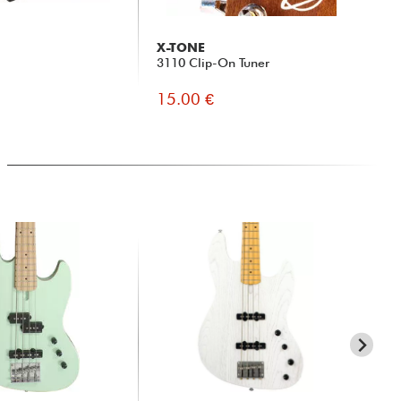
X-TONE
X-
3110 Clip-On Tuner
X2
Jac
15.00 €
19