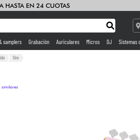
A HASTA EN 24 CUOTAS
 & samplers
Grabación
Auriculares
Micros
DJ
Sistemas 
Ampli & Efectos
ido
Sire
Grabación
 similares
DJ
Batería y percusión
Niños