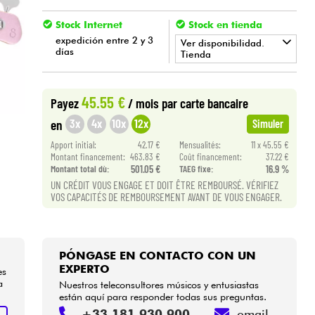
Stock Internet
Stock en tienda
expedición entre 2 y 3
Ver disponibilidad.
días
Tienda
•
BASS MANIAC BY
Star
'
S
Music
45.55 €
Payez
/ mois
par carte bancaire
•
Star
'
S
Music
BORDEAUX
3x
4x
10x
12x
en
Simuler
Apport initial:
42.17 €
Mensualités:
11 x 45.55 €
Montant financement:
463.83 €
Coût financement:
37.22 €
Montant total dù:
501.05 €
TAEG fixe:
16.9 %
UN CRÉDIT VOUS ENGAGE ET DOIT ÊTRE REMBOURSÉ. VÉRIFIEZ
VOS CAPACITÉS DE REMBOURSEMENT AVANT DE VOUS ENGAGER.
PÓNGASE EN CONTACTO CON UN
EXPERTO
es
a
Nuestros teleconsultores músicos y entusiastas
están aquí para responder todas sus preguntas.
+33 181 930 900
email