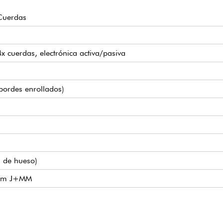
Cuerdas
4x cuerdas, electrónica activa/pasiva
 (bordes enrollados)
a de hueso)
mium J+MM
mutable activo/pasivo (18v mediante 2 pilas de 9v)
o concéntrico), Blender, Agudos, Frecuencia media/media (pote
Open-Gear