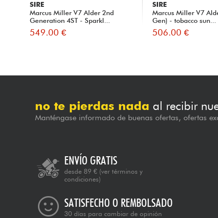
SIRE
SIRE
Marcus Miller V7 Alder 2nd
Marcus Miller V7 Ald
Generation 4ST - Sparkl...
Gen) - tobacco sun...
549.00 €
506.00 €
no te pierdas nada
al recibir nu
Manténgase informado de buenas ofertas, ofertas exc
ENVÍO GRATIS
desde 89 €
(ver términos y
condiciones)
SATISFECHO O REMBOLSADO
30 días para cambiar de opinión