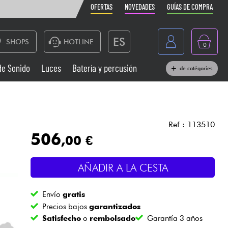
OFERTAS
NOVEDADES
GUÍAS DE COMPRA
ES
SHOPS
HOTLINE
0
France
de Sonido
Luces
Batería y percusión
de catégories
Belgique
Pianos
België
Auriculares
Deutschland
Ref : 113510
506
,00 €
Nederland
Sistemas de Sonido
English
AÑADIR A LA CESTA
Vientos
Envío
gratis
Cables & Acces.
Precios bajos
garantizados
Satisfecho
o
rembolsado
Garantía 3 años