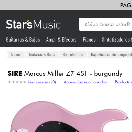
PAG
Guitarras & Bajos
Ampli & Efectos
Pianos
Sintetizadores
Guitarras & Bajos
Accueil
Guitarras & Bajos
Bajo eléctrico
Bajo eléctrico de cuerpo sól
Sintetizadores & samplers
SIRE
Marcus Miller Z7 4ST - burgundy
★
★
★
★
★
★
★
★
★
★
Leer reseñas (0)
Accesorios relacionados
Productos
Micros
Luces
Violines y cuarteto