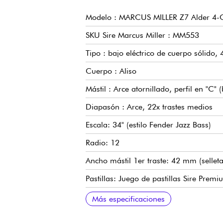
Modelo : MARCUS MILLER Z7 Alder 4-
SKU Sire Marcus Miller : MM553
Tipo : bajo eléctrico de cuerpo sólido, 
Cuerpo : Aliso
Mástil : Arce atornillado, perfil en "C"
Diapasón : Arce, 22x trastes medios
Escala: 34" (estilo Fender Jazz Bass)
Radio: 12
Ancho mástil 1er traste: 42 mm (sellet
Pastillas: Juego de pastillas Sire Pre
Electrónica: Sire Marcus Heritage, con
Controles: Volumen/Tono (potenciómetr
Puente: Sire Premium MM Bridge
Clavijas de afinación: Sire Premium 
Acabado del cuerpo: brillante
Acabado del mástil: satinado
Más especificaciones
Toggle (Activo / Pasivo )