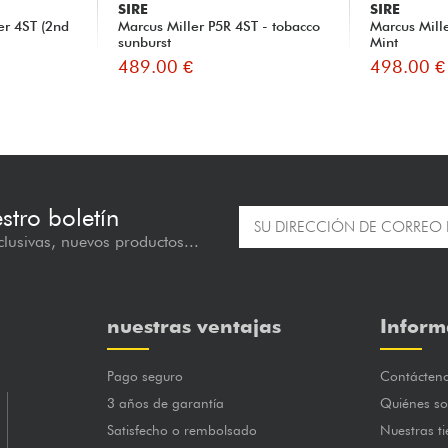
SIRE
SIRE
er 4ST (2nd
Marcus Miller P5R 4ST - tobacco
Marcus Mill
sunburst
Mint
489.00 €
498.00 €
estro boletín
lusivas, nuevos productos...
nuestras ventajas
Inform
Pago seguro
Contácten
3 años de garantía
Quiénes s
Satisfecho o rembolsado
Nuestras t