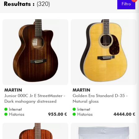
Resultats :
(320)
Filtro
Cables & Acces.
HiFi
Bundle
Ver nuestras marcas
MARTIN
MARTIN
Junior 000C Jr E StreetMaster -
Golden Era Standard D-35 -
Dark mahogany distressed
Natural gloss
Internet
Internet
Historias
955.00 €
Historias
4444.00 €