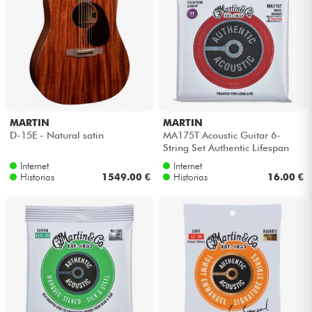
MARTIN
MARTIN
D-15E - Natural satin
MA175T Acoustic Guitar 6-
String Set Authentic Lifespan
2.0 80/20 Bronze 11-52 -
Internet
Internet
Juego d...
Historias
1549.00 €
Historias
16.00 €