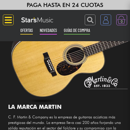
PAGA HASTA EN 24 CUOTAS
0
OFERTAS
NOVEDADES
GUÍAS DE COMPRA
Langue
Guitarras & Bajos
Ampli & Efectos
Pianos
Sintetizadores & samplers
LA MARCA MARTIN
C. F. Martin & Company es la empresa de guitarras acústicas más
Grabación
prestigiosa del mundo. La empresa lleva casi 200 años forjando una
sólida reputación en el sector del folclore y su compromiso con la