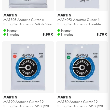
MARTIN
MARTIN
MA130S Acoustic Guitar 6-
MA540FX Acoustic Guitar 6-
String Set Authentic Silk & Steel
String Set Authentic Flexible
11.5-47 - Juego de cuerdas
Core Phosphor Bronze 12-54 -
Internet
Internet
Ju...
Historias
9.90 €
Historias
8.70 €
MARTIN
MARTIN
MA190 Acoustic Guitar 12-
MA180 Acoustic Guitar 12-
String Set Authentic SP 80/20
String Set Authentic SP 80/20