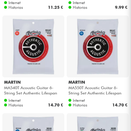
Bronze 6-String Set Authentic
Bronze 10-47 - Juego de 12
Internet
Internet
SP...
cuerdas
Historias
11.25 €
Historias
9.99 €
MARTIN
MARTIN
MA540T Acoustic Guitar 6-
MA550T Acoustic Guitar 6-
String Set Authentic Lifespan
String Set Authentic Lifespan
2.0 92/8 Phosphor Bronze 12-
2.0 92/8 Phosphor Bronze 13-
Internet
Internet
54 -...
56 -...
Historias
14.70 €
Historias
14.70 €