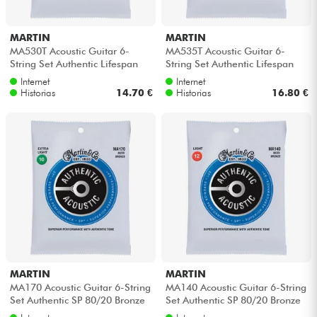
MARTIN
MARTIN
MA530T Acoustic Guitar 6-
MA535T Acoustic Guitar 6-
String Set Authentic Lifespan
String Set Authentic Lifespan
2.0 92/8 Phosphor Bronze 10-
2.0 Phosphor Bronze 11-52 -
Internet
Internet
47 -...
Jueg...
Historias
14.70 €
Historias
16.80 €
MARTIN
MARTIN
MA170 Acoustic Guitar 6-String
MA140 Acoustic Guitar 6-String
Set Authentic SP 80/20 Bronze
Set Authentic SP 80/20 Bronze
10-47 - Juego de cuerdas
12-54 - Juego de cuerdas