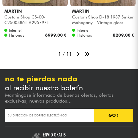
MARTIN
MARTIN
Custom Shop CS-00-
Custom Shop D-18 1937 Sinker
C25004861 #2957971 -
Mahogany - Vintage gloss
Natural aging toner
aging toner
Internet
Internet
Historias
6999.00 €
Historias
8209.00 €
1 / 11
no te pierdas nada
al recibir nuestro boletín
Manténgase informado de buenas ofertas, ofertas
exclusivas, nuevos productos...
GO !
ENVÍO GRATIS